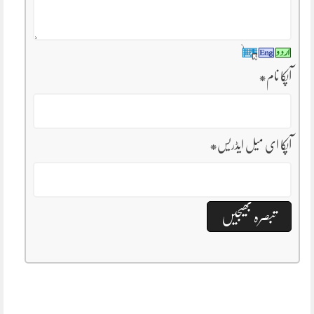
آپکا نام
*
آپکا ای میل ایڈریس
*