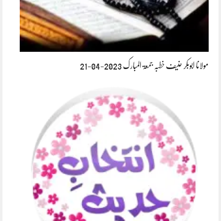
مولانا ابوبکر حنیف خطبہ جمعۃ المبارک 2023-04-21