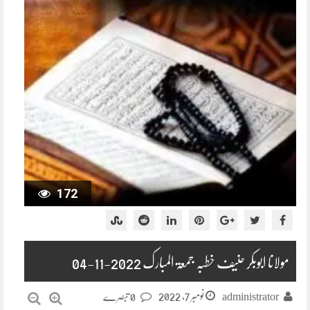
172
مولانا ابوبکر حنیف خطبہ جمعۃ المبارک 2022-11-04
نومبر 7, 2022
administrator
0 تبصرے