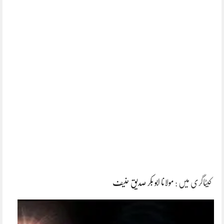
کیٹاگری میں :
مولانا ابو بکر صدیق حنیف