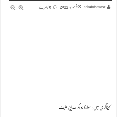
نومبر 7, 2022
administrator
0 تبصرے
کیٹاگری میں :
مولانا ابو بکر صدیق حنیف