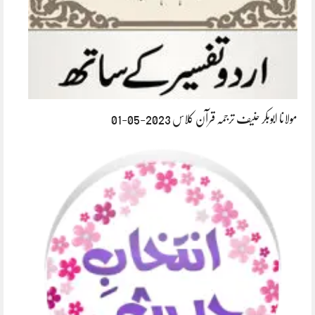
مولانا ابوبکر حنیف ترجمہ قرآن کلاس 2023-05-01