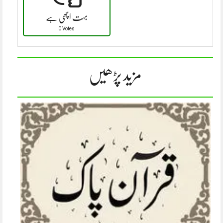
بہت اچھی ہے
0 Votes
مزید پڑھیں