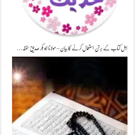
اہل کتاب کے برتن استعمال کرنے کا بیان – مولانا ابو بکر صدیق حفظہ…