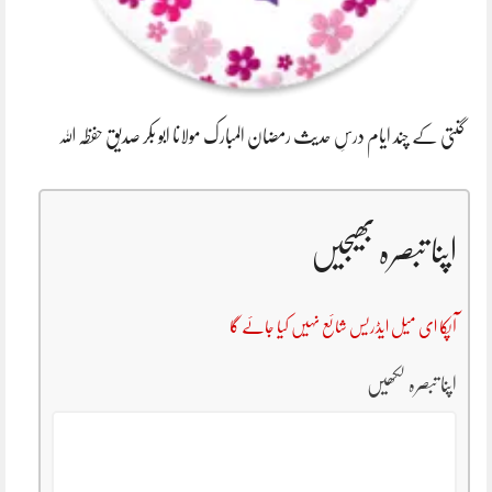
گنتی کے چند ایام درسِ حدیث رمضان المبارک مولانا ابو بکر صدیق حفظہ اللہ
اپنا تبصرہ بھیجیں
آپکا ای میل ایڈریس شائع نہیں کیا جائے گا
اپنا تبصرہ لکھیں