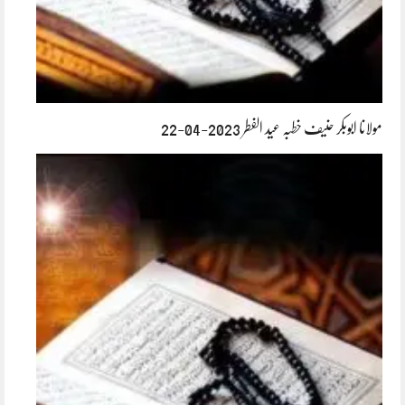
مولانا ابوبکر حنیف خطبہ عید الفطر 2023-04-22