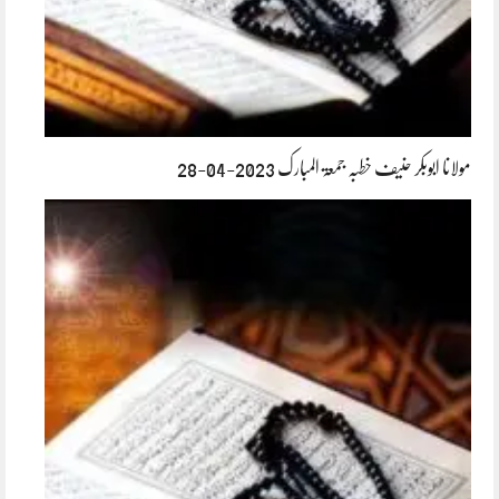
مولانا ابوبکر حنیف خطبہ جمعۃ المبارک 2023-04-28