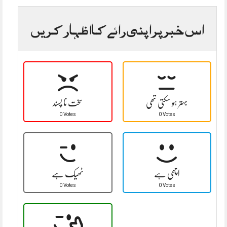
اس خبر پر اپنی رائے کا اظہار کریں
بہتر ہو سکتی تھی
سخت نا پسند
0 Votes
0 Votes
اچھی ہے
ٹھیک ہے
0 Votes
0 Votes