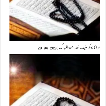
مولانا ابوبکر حنیف خطبہ جمعۃ المبارک 2023-04-28