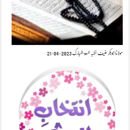
مولانا ابوبکر حنیف خطبہ جمعۃ المبارک 2023-04-21