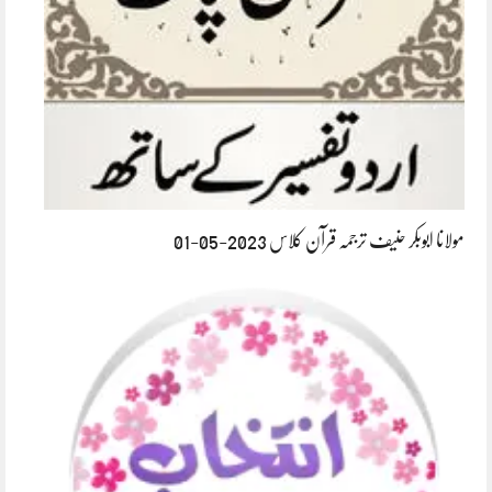
مولانا ابوبکر حنیف ترجمہ قرآن کلاس 2023-05-01