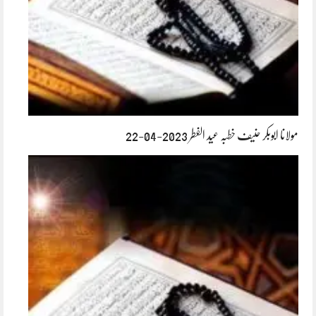
مولانا ابوبکر حنیف خطبہ عید الفطر 2023-04-22