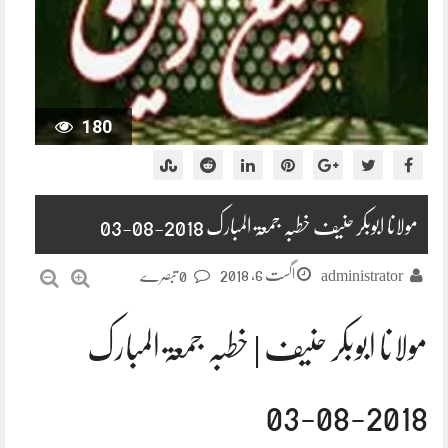
180
مولانا ابوبکر حنیف خطبہ جمعۃ المبارک 2018-08-03
اگست 6, 2018
administrator
0 تبصرے
مولانا ابوبکر حنیف | خطبہ جمعۃ المبارک
2018-08-03