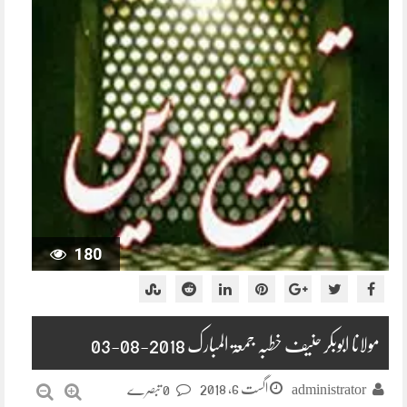
180
مولانا ابوبکر حنیف خطبہ جمعۃ المبارک 2018-08-03
اگست 6, 2018
administrator
0 تبصرے