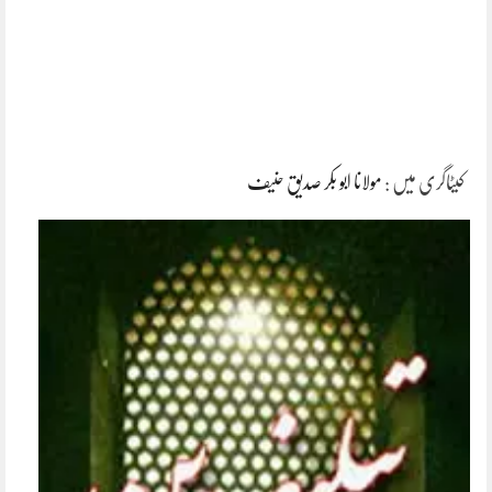
کیٹاگری میں :
مولانا ابو بکر صدیق حنیف