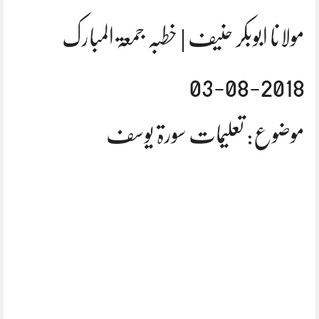
مولانا ابوبکر حنیف | خطبہ جمعۃ المبارک
2018-08-03
موضوع: تعلیمات سورۃ یوسف