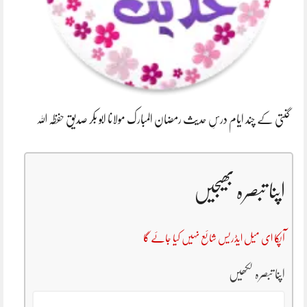
گنتی کے چند ایام درسِ حدیث رمضان المبارک مولانا ابو بکر صدیق حفظہ اللہ
اپنا تبصرہ بھیجیں
آپکا ای میل ایڈریس شائع نہیں کیا جائے گا
اپنا تبصرہ لکھیں