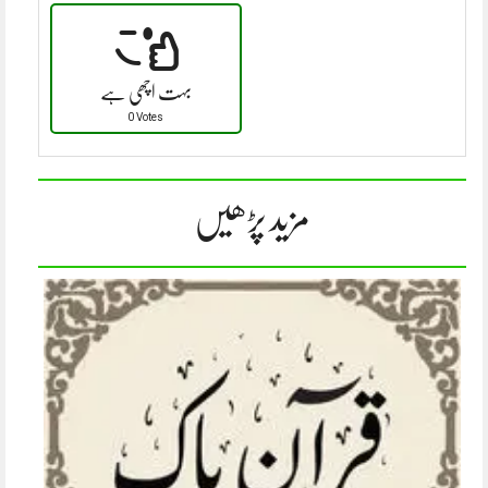
بہت اچھی ہے
0 Votes
مزید پڑھیں