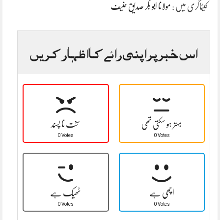
کیٹاگری میں :
مولانا ابو بکر صدیق حنیف
اس خبر پر اپنی رائے کا اظہار کریں
بہتر ہو سکتی تھی
سخت نا پسند
0 Votes
0 Votes
اچھی ہے
ٹھیک ہے
0 Votes
0 Votes