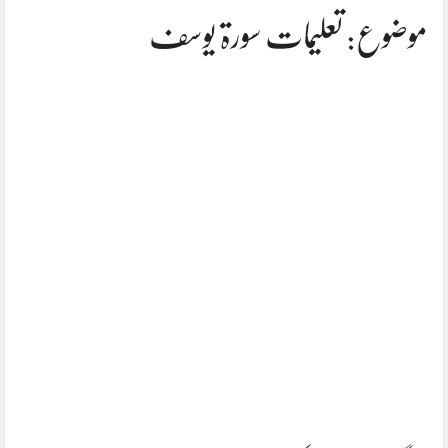
موضوع: تعلیمات سورۃ یوسف