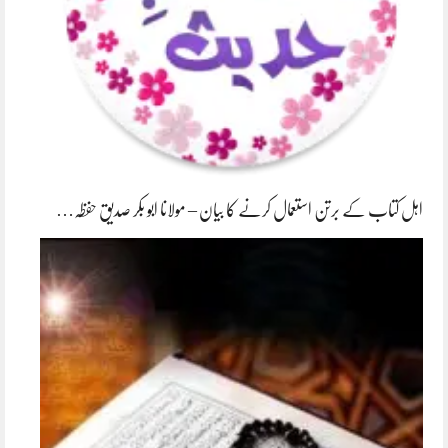
اہل کتاب کے برتن استعمال کرنے کا بیان – مولانا ابو بکر صدیق حفظہ…