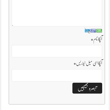
آپکا نام
*
آپکا ای میل ایڈریس
*