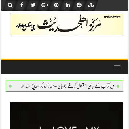
Skip
to
content
Toggle
navigation
 استعمال کرنے کا بیان – مولانا ابو بکر صدیق حفظہ اللہ
اہل کتاب کے برتن استعمال کرنے ک