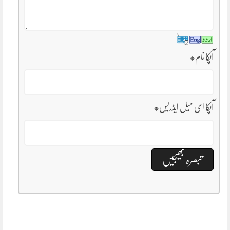
آپکا نام
*
آپکا ای میل ایڈریس
*