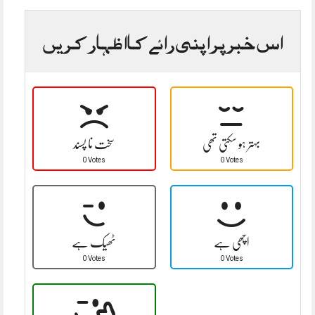
اس خبر پر اپنی رائے کا اظہار کریں
بہتر ہو سکتی تھی
سخت نا پسند
0 Votes
0 Votes
اچھی ہے
ٹھیک ہے
0 Votes
0 Votes