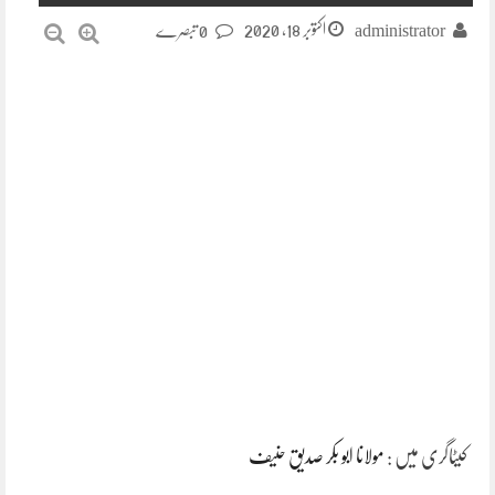
اکتوبر 18, 2020
administrator
0 تبصرے
کیٹاگری میں :
مولانا ابو بکر صدیق حنیف