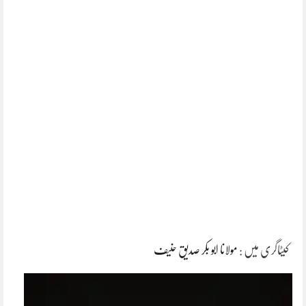
کیٹاگری میں :
مولانا ابو بکر صدیق حنیف