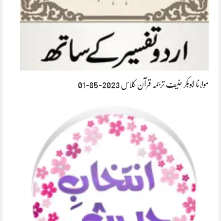
مولانا ابوبکر حنیف ترجمہ قرآن کلاس 2023-05-01