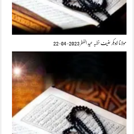
مولانا ابوبکر حنیف خطبہ عید الفطر 2023-04-22