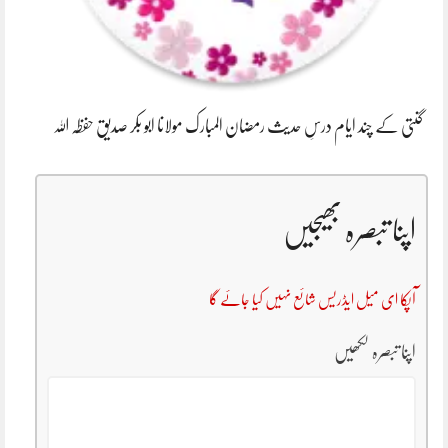
گنتی کے چند ایام درسِ حدیث رمضان المبارک مولانا ابو بکر صدیق حفظہ اللہ
اپنا تبصرہ بھیجیں
آپکا ای میل ایڈریس شائع نہیں کیا جائے گا
اپنا تبصرہ لکھیں