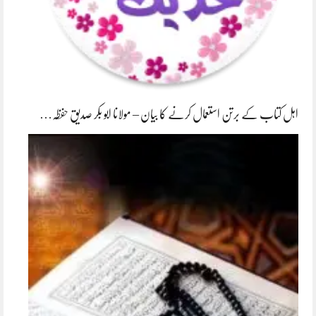
اہل کتاب کے برتن استعمال کرنے کا بیان – مولانا ابو بکر صدیق حفظہ…