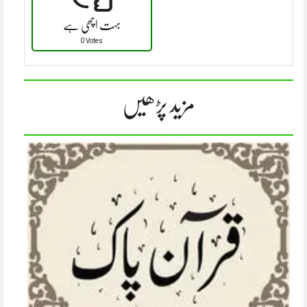
بہت اچھی ہے
0 Votes
مزید پڑھیں