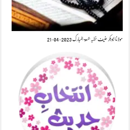
مولانا ابوبکر حنیف خطبہ جمعۃ المبارک 2023-04-21