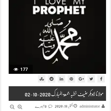
177
مولانا ابوبکر حنیف خطبہ جمعۃ المبارک 2020-10-02
اکتوبر 18, 2020
administrator
0 تبصرے