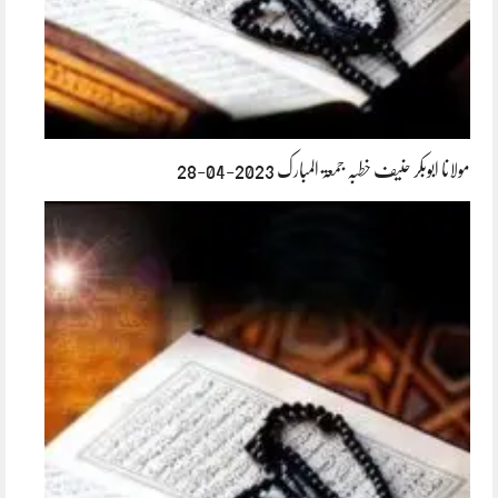
مولانا ابوبکر حنیف خطبہ جمعۃ المبارک 2023-04-28