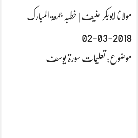
مولانا ابوبکر حنیف | خطبہ جمعۃ المبارک
2018-03-02
موضوع: تعلیمات سورۃ یوسف