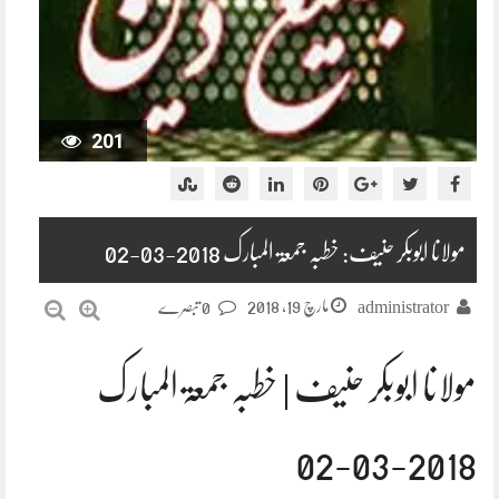
201
مولانا ابوبکر حنیف: خطبہ جمعۃ المبارک 2018-03-02
مارچ 19, 2018
administrator
0 تبصرے
مولانا ابوبکر حنیف | خطبہ جمعۃ المبارک
2018-03-02