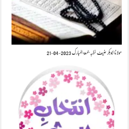
مولانا ابوبکر حنیف خطبہ جمعۃ المبارک 2023-04-21