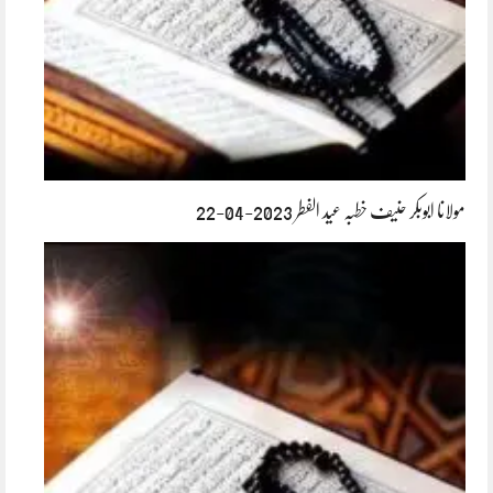
مولانا ابوبکر حنیف خطبہ عید الفطر 2023-04-22