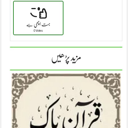
بہت اچھی ہے
0 Votes
مزید پڑھیں