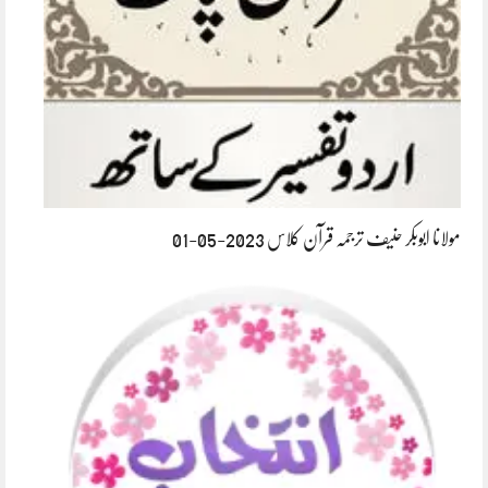
مولانا ابوبکر حنیف ترجمہ قرآن کلاس 2023-05-01