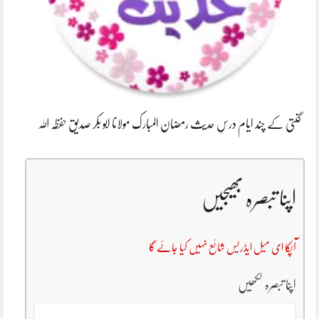
گنتی کے چند ایام درسِ حدیث رمضان المبارک مولانا ابو بکر صدیق حفظہ اللہ
اپنا تبصرہ بھیجیں
آپکا ای میل ایڈریس شائع نہیں کیا جائے گا
اپنا تبصرہ لکھیں