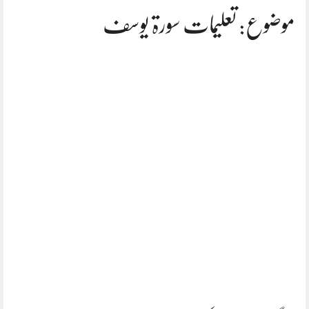
موضوع: تعلیمات سورۃ یوسف