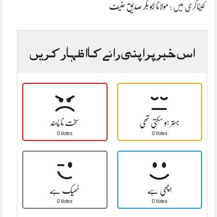
کیٹاگری میں :
مولانا ابو بکر صدیق حنیف
اس خبر پر اپنی رائے کا اظہار کریں
بہتر ہو سکتی تھی
سخت نا پسند
0 Votes
0 Votes
اچھی ہے
ٹھیک ہے
0 Votes
0 Votes