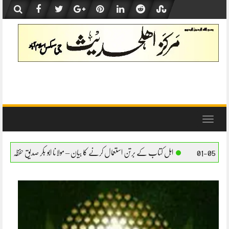
Skip
to
content
Toggle
navigation
 کے برتن استعمال کرنے کا بیان – مولانا ابو بکر صدیق حفظہ اللہ
اہل کتاب کے برتن استعما