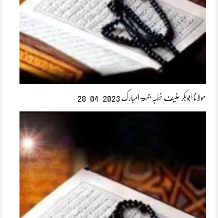
مولانا ابوبکر حنیف خطبہ جمعۃ المبارک 2023-04-28