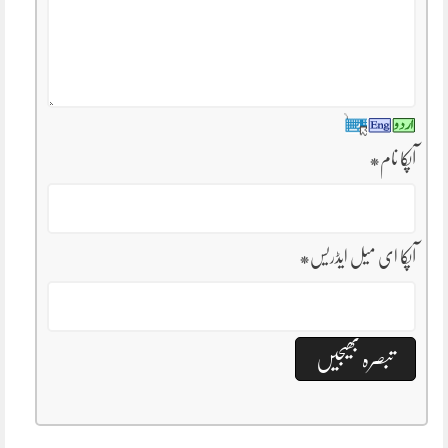
آپکا نام
*
آپکا ای میل ایڈریس
*