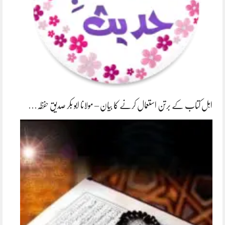
اہل کتاب کے برتن استعمال کرنے کا بیان – مولانا ابو بکر صدیق حفظہ…