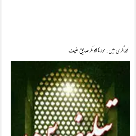
کیٹاگری میں :
مولانا ابو بکر صدیق حنیف