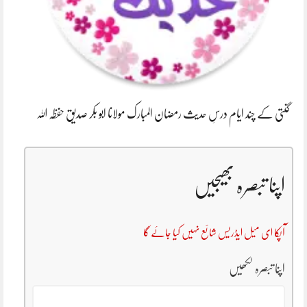
گنتی کے چند ایام درسِ حدیث رمضان المبارک مولانا ابو بکر صدیق حفظہ اللہ
اپنا تبصرہ بھیجیں
آپکا ای میل ایڈریس شائع نہیں کیا جائے گا
اپنا تبصرہ لکھیں