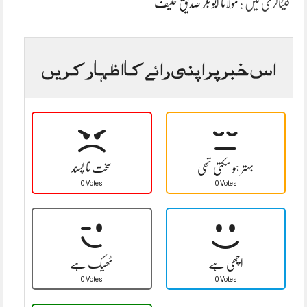
کیٹاگری میں :
مولانا ابو بکر صدیق حنیف
اس خبر پر اپنی رائے کا اظہار کریں
بہتر ہو سکتی تھی
سخت نا پسند
0 Votes
0 Votes
اچھی ہے
ٹھیک ہے
0 Votes
0 Votes