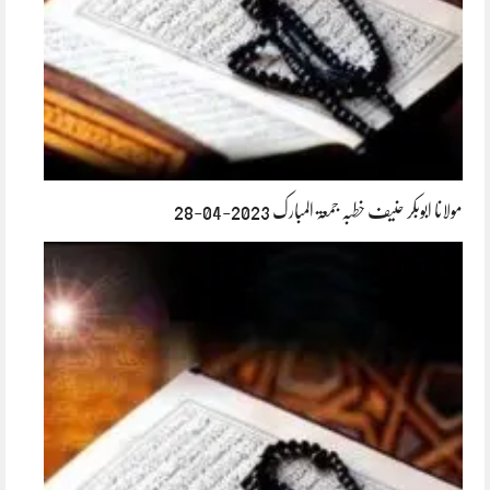
مولانا ابوبکر حنیف خطبہ جمعۃ المبارک 2023-04-28