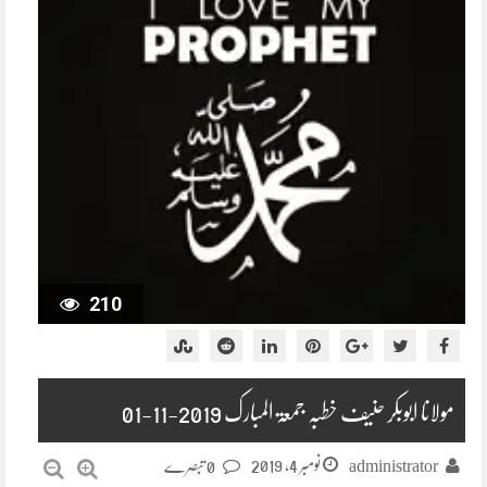
210
مولانا ابوبکر حنیف خطبہ جمعۃ المبارک 2019-11-01
نومبر 4, 2019
administrator
0 تبصرے