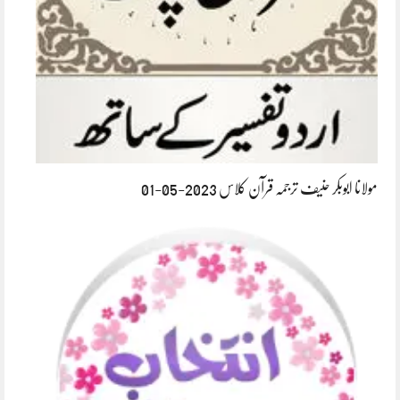
مولانا ابوبکر حنیف ترجمہ قرآن کلاس 2023-05-01