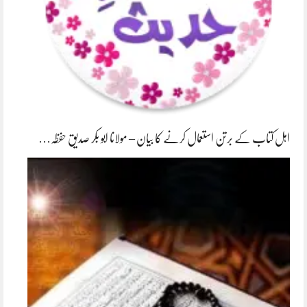
اہل کتاب کے برتن استعمال کرنے کا بیان – مولانا ابو بکر صدیق حفظہ…