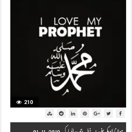
210
مولانا ابوبکر حنیف خطبہ جمعۃ المبارک 2019-11-01