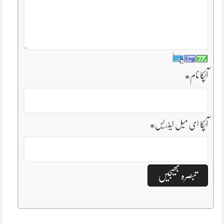
آپکا نام
*
آپکا ای میل ایڈریس
*