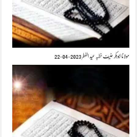
مولانا ابوبکر حنیف خطبہ عید الفطر 2023-04-22