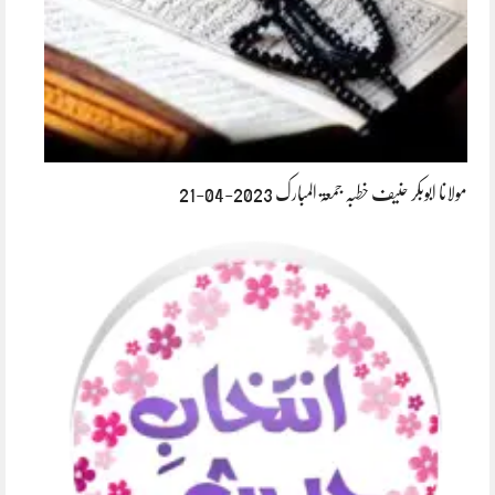
مولانا ابوبکر حنیف خطبہ جمعۃ المبارک 2023-04-21