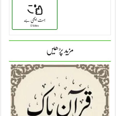
بہت اچھی ہے
0 Votes
مزید پڑھیں