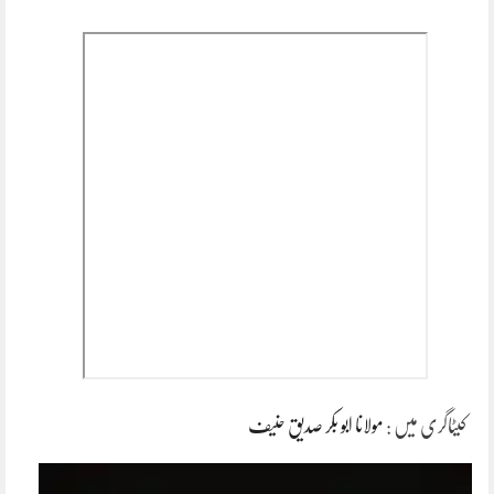
کیٹاگری میں :
مولانا ابو بکر صدیق حنیف