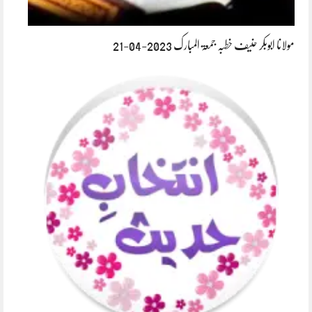
مولانا ابوبکر حنیف خطبہ جمعۃ المبارک 2023-04-21