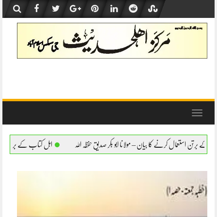
Skip
to
content
Toggle
navigation
لانا ابو بکر صدیق حفظہ اللہ
اہل کتاب کے برتن استعمال کرنے کا بیان – مولانا ابو بکر صد