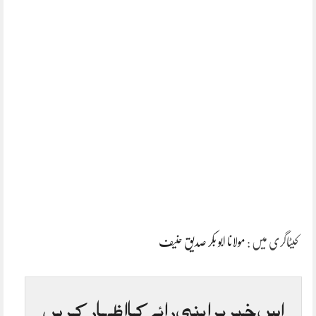
کیٹاگری میں :
مولانا ابو بکر صدیق حنیف
اس خبر پر اپنی رائے کا اظہار کریں