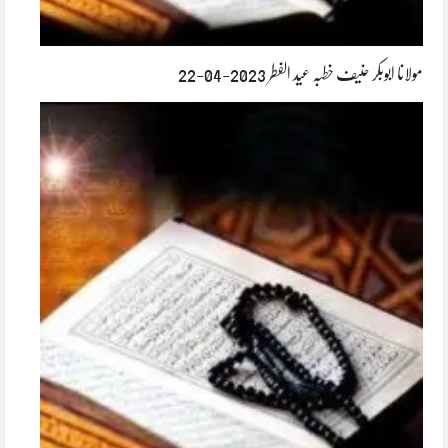
مولانا ابوبکر حنیف خطبہ عید الفطر 2023-04-22