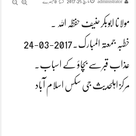
مارچ 25, 2017
administrator
0 تبصرے
مولانا ابوبکرحنیف حفظہ اللہ ۔
خطبہ جمعتہ المبارک.2017-03-24
عذاب قبرسے بچاؤ کے اسباب.
مرکز اہلحدیث جی سکس اسلام آباد