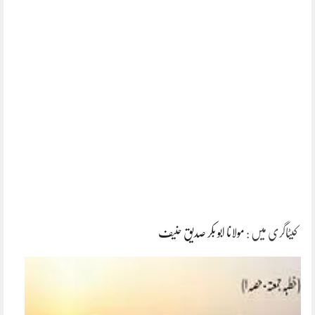
کیٹاگری میں :
مولانا ابو بکر صدیق حنیف