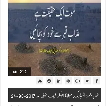
212
خطبہ جمعۃ المبارک: مولانا ابوبکرحنیف حفظہ اللہ 2017-03-24