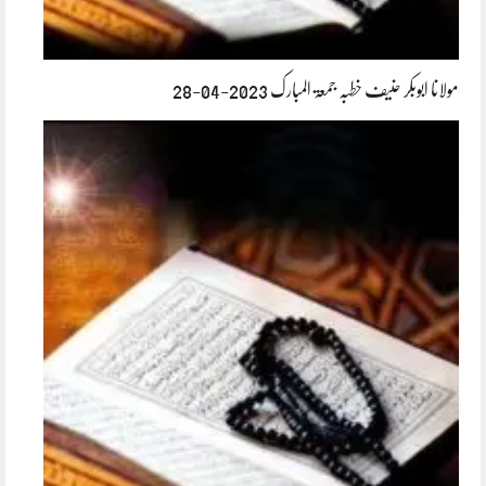
مولانا ابوبکر حنیف خطبہ جمعۃ المبارک 2023-04-28