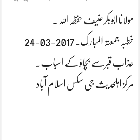
مولانا ابوبکرحنیف حفظہ اللہ ۔
خطبہ جمعتہ المبارک.2017-03-24
عذاب قبرسے بچاؤ کے اسباب.
مرکز اہلحدیث جی سکس اسلام آباد