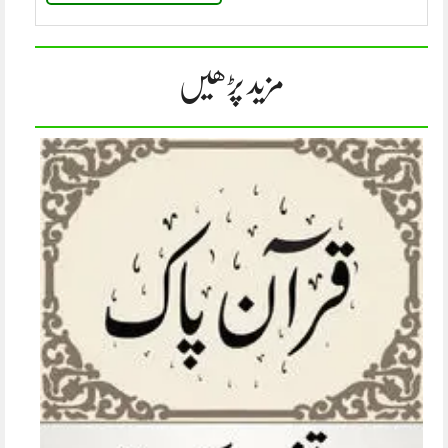
مزید پڑھیں