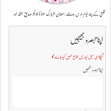
گنتی کے چند ایام درسِ حدیث رمضان المبارک مولانا ابو بکر صدیق حفظہ اللہ
اپنا تبصرہ بھیجیں
آپکا ای میل ایڈریس شائع نہیں کیا جائے گا
اپنا تبصرہ لکھیں