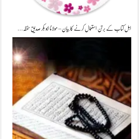
اہل کتاب کے برتن استعمال کرنے کا بیان – مولانا ابو بکر صدیق حفظہ…