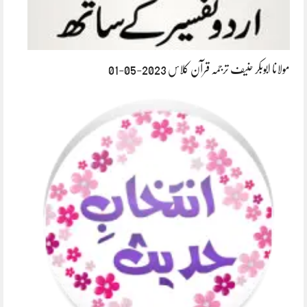
مولانا ابوبکر حنیف ترجمہ قرآن کلاس 2023-05-01