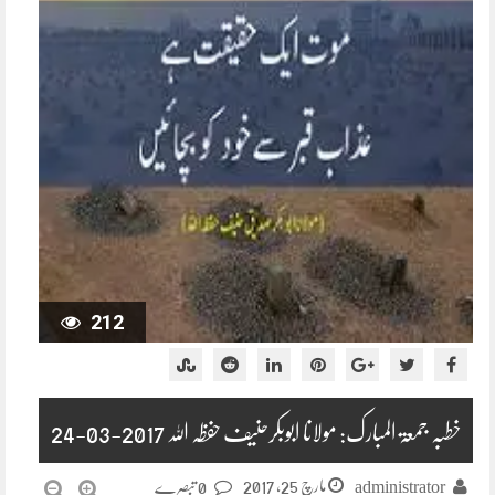
212
خطبہ جمعۃ المبارک: مولانا ابوبکرحنیف حفظہ اللہ 2017-03-24
مارچ 25, 2017
administrator
0 تبصرے