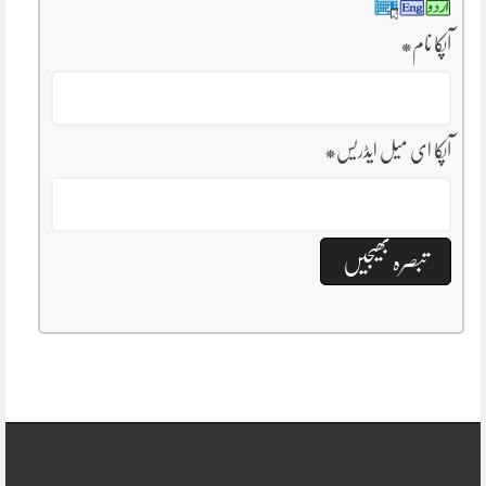
آپکا نام
*
آپکا ای میل ایڈریس
*