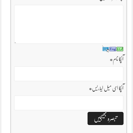
آپکا نام
*
آپکا ای میل ایڈریس
*