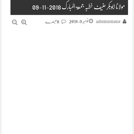
مولانا ابوبکر حنیف خطبہ جمعۃ المبارک 2018-11-09
نومبر 9, 2018
administrator
0 تبصرے