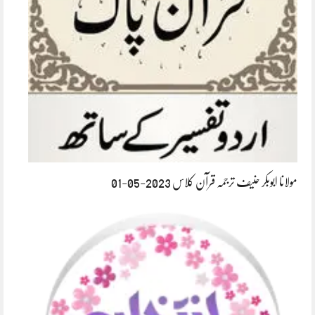
مولانا ابوبکر حنیف ترجمہ قرآن کلاس 2023-05-01