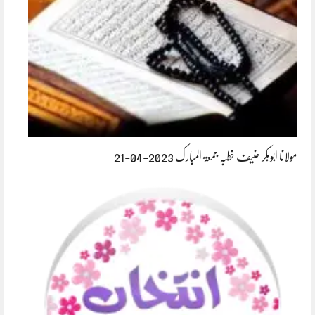
مولانا ابوبکر حنیف خطبہ جمعۃ المبارک 2023-04-21