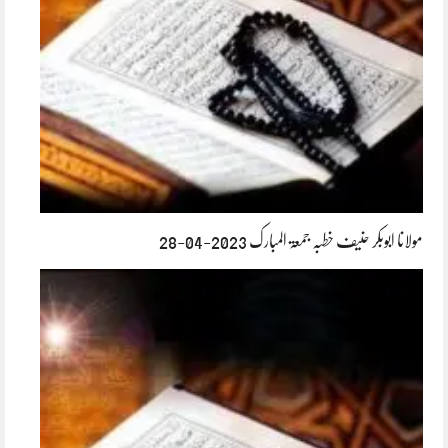
مولانا ابوبکر حنیف خطبہ جمعۃ المبارک 2023-04-28