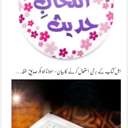
اہل کتاب کے برتن استعمال کرنے کا بیان – مولانا ابو بکر صدیق حفظہ…