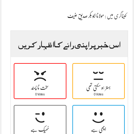
کیٹاگری میں :
مولانا ابو بکر صدیق حنیف
اس خبر پر اپنی رائے کا اظہار کریں
بہتر ہو سکتی تھی
سخت نا پسند
0 Votes
0 Votes
اچھی ہے
ٹھیک ہے