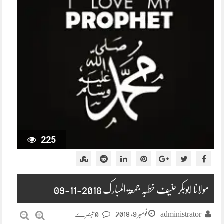
225
مولانا ابوبکر حنیف خطبہ جمعۃ المبارک 2018-11-09
نومبر 9, 2018
administrator
0 تبصرے