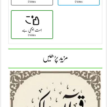
0 Votes
0 Votes
بہت اچھی ہے
0 Votes
مزید پڑھیں