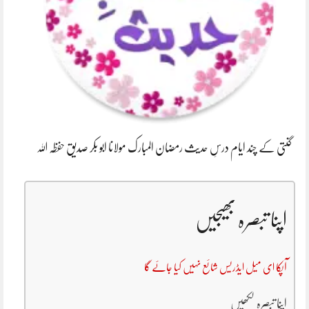
گنتی کے چند ایام درسِ حدیث رمضان المبارک مولانا ابو بکر صدیق حفظہ اللہ
اپنا تبصرہ بھیجیں
آپکا ای میل ایڈریس شائع نہیں کیا جائے گا
اپنا تبصرہ لکھیں