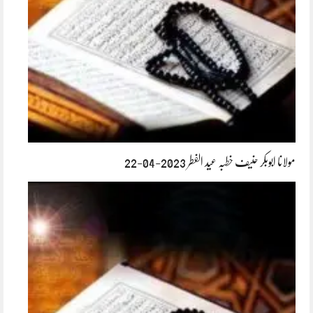
مولانا ابوبکر حنیف خطبہ عید الفطر 2023-04-22