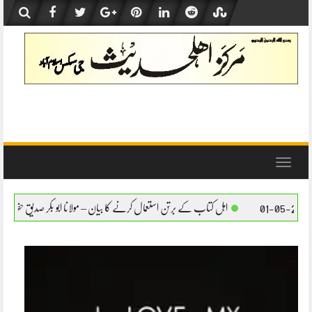
Skip
to
content
Toggle
navigation
اہل کتاب کے برتن استعمال کرنے کا بیان – مولانا ابو بکر صدیق حفظہ اللہ
اہل کتاب کے برت