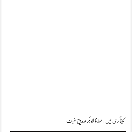
کیٹاگری میں :
مولانا ابو بکر صدیق حنیف