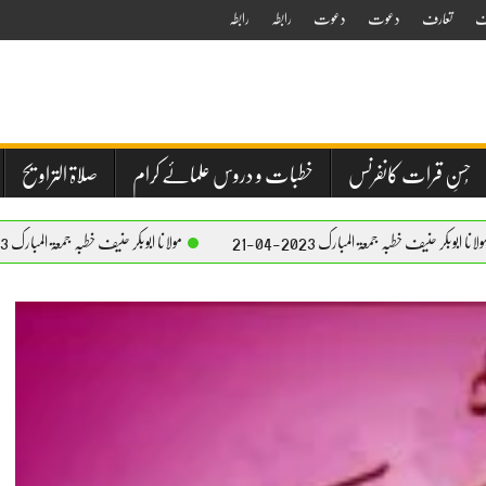
ف
تعارف
دعوت
دعوت
رابطہ
رابطہ
حُسنِ قرات کانفرنس
خطبات و دروس علمائے کرام
صلاۃ التراویح
ۃ المبارک 2023-04-21
مولانا ابوبکر حنیف خطبہ جمعۃ المبارک 2023-04-21