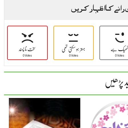
 رائے کا اظہار کریں
ھیک ہے
بہتر ہو سکتی تھی
سخت نا پسند
0 Votes
0 Votes
0 Votes
د پڑھیں