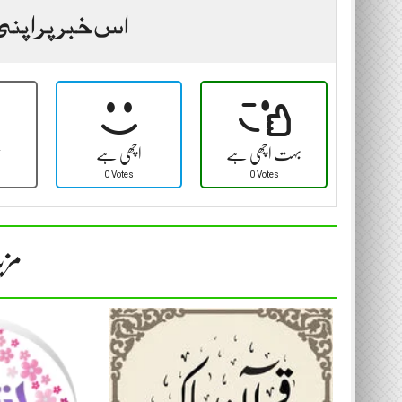
اس خبر پر اپنی
بہت اچھی ہے
اچھی ہے
ٹ
0 Votes
0 Votes
مزی