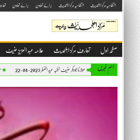
Skip
انتظامیہ مرکز اہلحدیث
انتظامیہ مرکز اہلحدیث
برائے تعاون
برائے تعاون
تعار
to
content
صفحہ اول
تعارف مرکز اہلحدیث
علامہ عبد العزیز حنیف
اہم خبریں
مولانا ابوبکر حنیف خطبہ عید الفطر 2023-04-22
مولانا ابوبکر حنیف خطبہ جمع