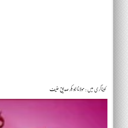
کیٹاگری میں :
مولانا ابو بکر صدیق حنیف