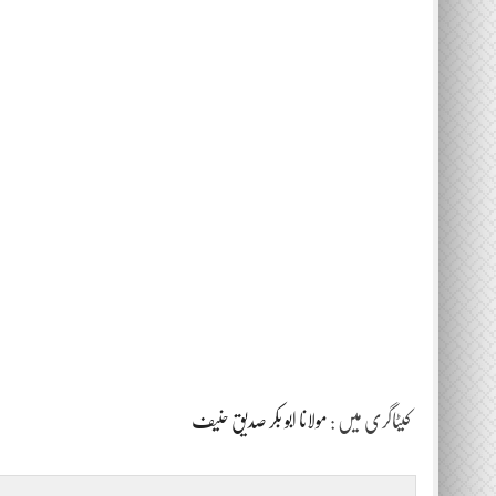
کیٹاگری میں :
مولانا ابو بکر صدیق حنیف