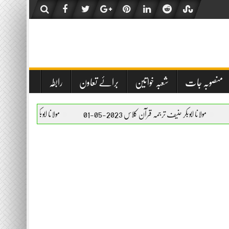
منصوبہ جات
شعبہ خواتین
برائے تعاون
رابطہ
کر حنیف ترجمہ قرآن کلاس 2023-05-01
مولانا ابوبکر حنیف ترجمہ قرآن کلاس 2023-05-01