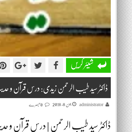
شیئر کریں
ڈاکٹر سید طیب الرحمن زیدی: درس قرآن و حدیث 2018-06
جون 8, 2018
administrator
0 تبصرے
ڈاکٹر سید طیب الرحمن | درس قرآن و حدیث 2018-6