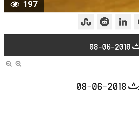
197
-08
0-08