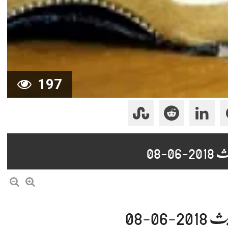
197
-08
0-08