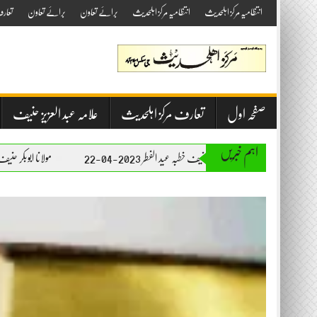
Skip
انتظامیہ مرکز اہلحدیث
انتظامیہ مرکز اہلحدیث
برائے تعاون
برائے تعاون
تعار
to
content
صفحہ اول
تعارف مرکز اہلحدیث
علامہ عبد العزیز حنیف
اہم خبریں
مولانا ابوبکر حنیف خطبہ عید الفطر 2023-04-22
مولانا ابوبکر حنیف خطبہ جمعۃ المبارک 2023-04-21