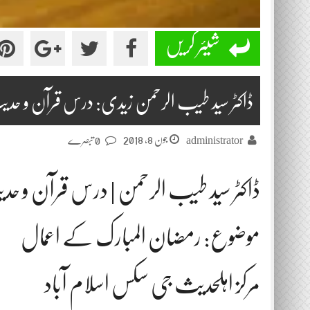
شیئر کریں
ڈاکٹر سید طیب الرحمن زیدی: درس قرآن و حدیث 2018-06
جون 8, 2018
administrator
0 تبصرے
ڈاکٹر سید طیب الرحمن | درس قرآن و حدیث 2018-6
موضوع: رمضان المبارک کے اعمال
مرکز اہلحدیث جی سکس اسلام آباد