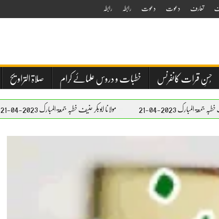
ف
تعارف
دعوت
دعوت
رابطہ
رابطہ
حُسنِ قرات کانفرنس
خطبات و دروس علمائے کرام
صلاۃ التراویح
مولانا ابوبکر حنیف خطبہ جمعۃ المبارک 2023-04-21
مولانا ابوب