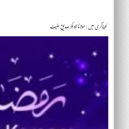
کیٹاگری میں :
مولانا ابو بکر صدیق حنیف