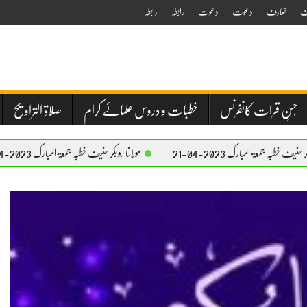
ف
تعارف
دعوت
دعوت
رابطہ
رابطہ
حُسنِ قرات کانفرنس
خطبات و دروس علمائے کرام
صلاۃ التراویح
ک 2023-04-21
مولانا ابوبکر حنیف خطبہ جمعۃ المبارک 2023-04-21
م