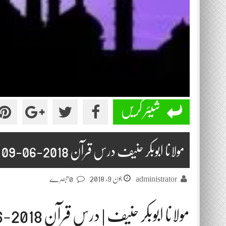
شیئر کریں
مولانا ابوبکر حنیف درس قرآن 2018-06-09
جون 9, 2018
administrator
0 تبصرے
مولانا ابوبکر حنیف | درس قرآن 2018-06-09