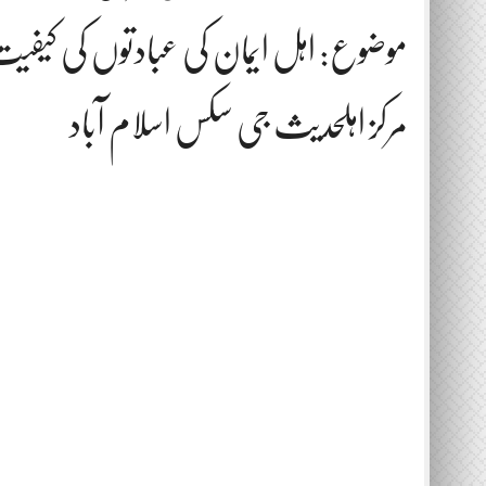
موضوع: اہل ایمان کی عبادتوں کی کیفی
مرکز اہلحدیث جی سکس اسلام آباد