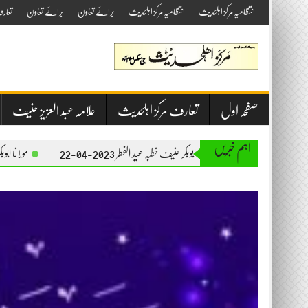
Skip
انتظامیہ مرکز اہلحدیث
انتظامیہ مرکز اہلحدیث
برائے تعاون
برائے تعاون
تعار
to
content
صفحہ اول
تعارف مرکز اہلحدیث
علامہ عبد العزیز حنیف
اہم خبریں
مولانا ابوبکر حنیف خطبہ عید الفطر 2023-04-22
مولانا ابوبکر حنیف خطبہ جمعۃ المبار