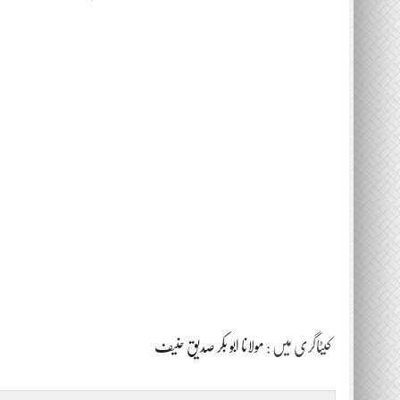
کیٹاگری میں :
مولانا ابو بکر صدیق حنیف