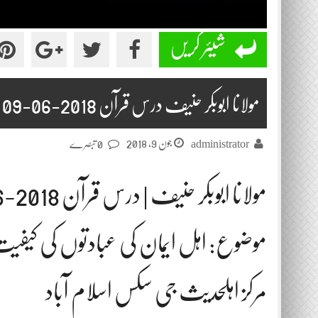
شیئر کریں
مولانا ابوبکر حنیف درس قرآن 2018-06-09
جون 9, 2018
administrator
0 تبصرے
مولانا ابوبکر حنیف | درس قرآن 2018-06-09
موضوع: اہل ایمان کی عبادتوں کی کیفی
مرکز اہلحدیث جی سکس اسلام آباد