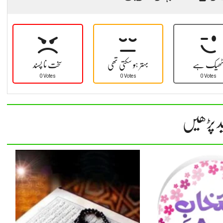
ھیک ہے
بہتر ہو سکتی تھی
سخت نا پسند
0 Votes
0 Votes
0 Votes
د پڑھیں