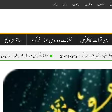
ف
تعارف
دعوت
دعوت
رابطہ
رابطہ
حُسنِ قرات کانفرنس
خطبات و دروس علمائے کرام
صلاۃ التراویح
رک 2023-04-21
مولانا ابوبکر حنیف خطبہ جمعۃ المبارک 2023-04-21