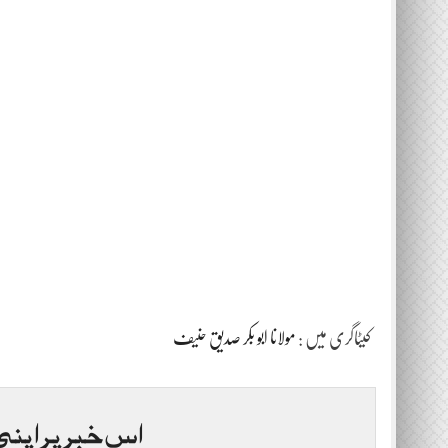
کیٹاگری میں :
مولانا ابو بکر صدیق حنیف
اس خبر پر اپنی