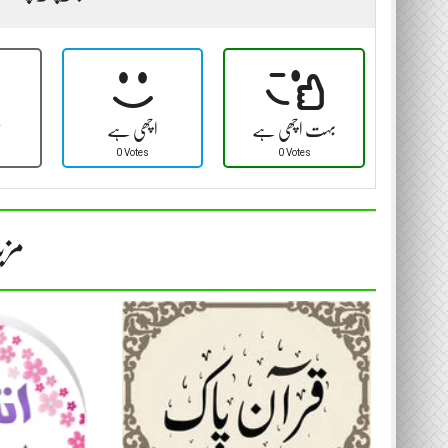
بہت اچھی ہے
اچھی ہے
ٹ
0 Votes
0 Votes
مزی