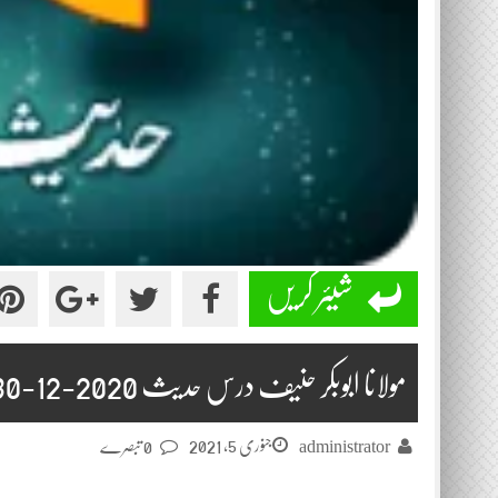
شیئر کریں
مولانا ابوبکر حنیف درس حدیث 2020-12-30
جنوری 5, 2021
administrator
0 تبصرے