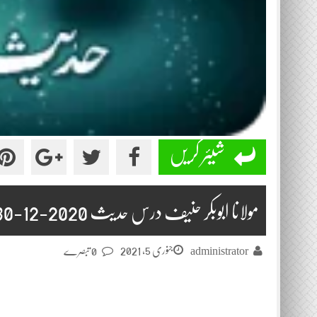
شیئر کریں
مولانا ابوبکر حنیف درس حدیث 2020-12-30
جنوری 5, 2021
administrator
0 تبصرے