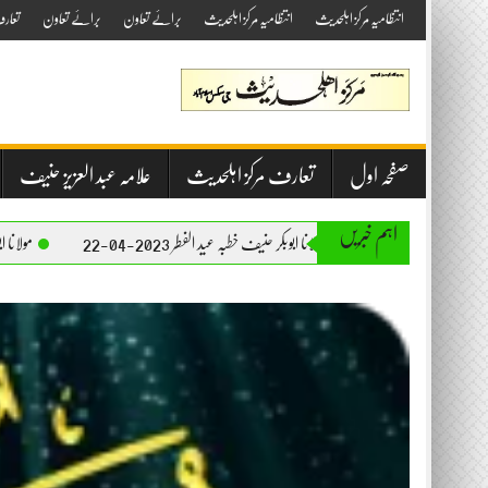
Skip
انتظامیہ مرکز اہلحدیث
انتظامیہ مرکز اہلحدیث
برائے تعاون
برائے تعاون
تعار
to
content
صفحہ اول
تعارف مرکز اہلحدیث
علامہ عبد العزیز حنیف
اہم خبریں
مولانا ابوبکر حنیف خطبہ عید الفطر 2023-04-22
مولانا ابوبکر حنیف خطبہ جمعۃ المبا