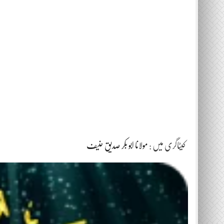
کیٹاگری میں :
مولانا ابو بکر صدیق حنیف