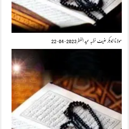
مولانا ابوبکر حنیف خطبہ عید الفطر 2023-04-22