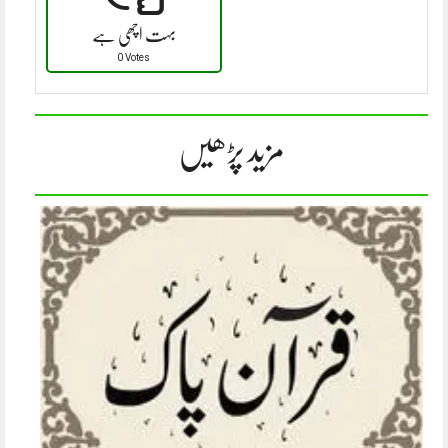
بہت اچھی ہے
0 Votes
مزید پڑھیں