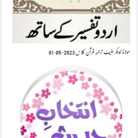
مولانا ابوبکر حنیف ترجمہ قرآن کلاس 2023-05-01