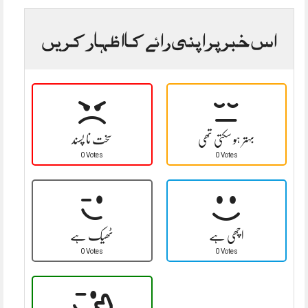
اس خبر پر اپنی رائے کا اظہار کریں
بہتر ہو سکتی تھی
سخت نا پسند
0 Votes
0 Votes
اچھی ہے
ٹھیک ہے
0 Votes
0 Votes