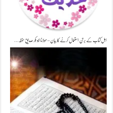
اہل کتاب کے برتن استعمال کرنے کا بیان – مولانا ابو بکر صدیق حفظہ…