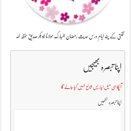
گنتی کے چند ایام درسِ حدیث رمضان المبارک مولانا ابو بکر صدیق حفظہ اللہ
اپنا تبصرہ بھیجیں
آپکا ای میل ایڈریس شائع نہیں کیا جائے گا
اپنا تبصرہ لکھیں