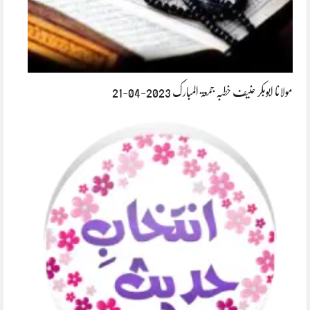
مولانا ابوبکر حنیف خطبہ جمعۃ المبارک 2023-04-21