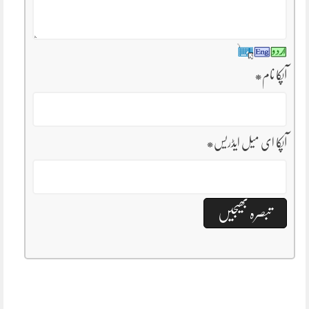
آپکا نام
*
آپکا ای میل ایڈریس
*