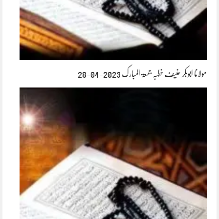
مولانا ابوبکر حنیف خطبہ جمعۃ المبارک 2023-04-28