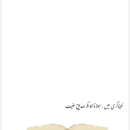
کیٹاگری میں :
مولانا ابو بکر صدیق حنیف