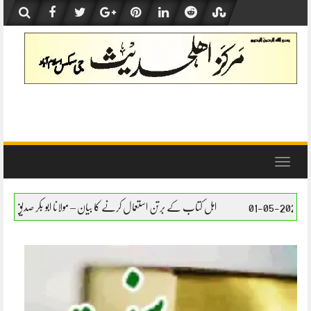
Skip
to
content
Toggle
navigation
ہل کتاب کے برتن استعمال کرنے کا بیان – مولانا ابو بکر صدیق حفظہ اللہ
اہل کتاب کے برتن