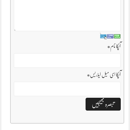
آپکا نام
*
آپکا ای میل ایڈریس
*