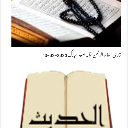
قاری انعام الرحمن خطبہ جمعۃ المبارک 2023-02-10