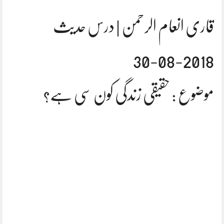
قاری انعام الرحمن | درس حدیث
2018-08-30
موضوع : حقیقی زندگی کون سی ہے؟