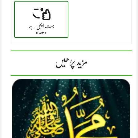
بہت اچھی ہے
0 Votes
مزید پڑھیں