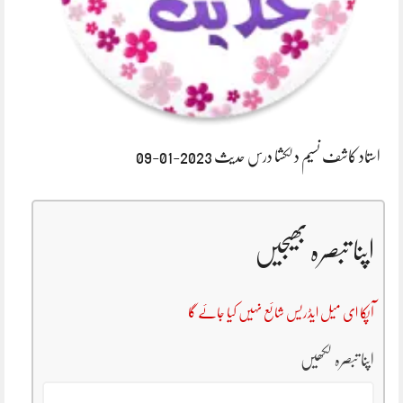
استاد کاشف نسیم دلکشا درس حدیث 2023-01-09
اپنا تبصرہ بھیجیں
آپکا ای میل ایڈریس شائع نہیں کیا جائے گا
اپنا تبصرہ لکھیں