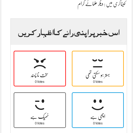
کیٹاگری میں :
دیگر علمائے کرام
اس خبر پر اپنی رائے کا اظہار کریں
بہتر ہو سکتی تھی
سخت نا پسند
0 Votes
0 Votes
اچھی ہے
ٹھیک ہے
0 Votes
0 Votes