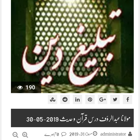
190
مولانا عبدالرؤف درس قرآن و حدیث 2019-05-30
مئ 31, 2019
administrator
0 تبصرے