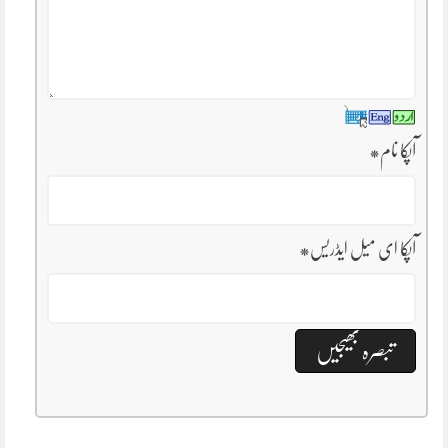
آپکا نام
*
آپکا ای میل ایڈریس
*