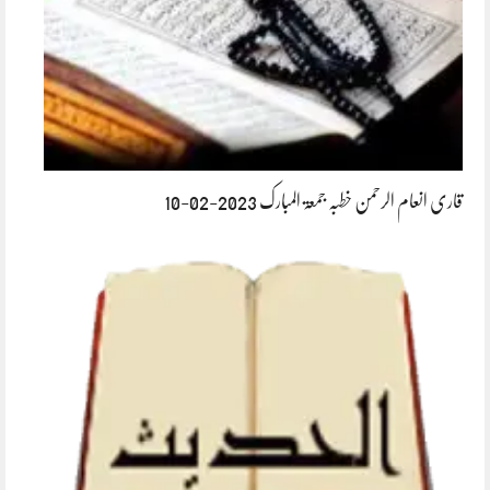
قاری انعام الرحمن خطبہ جمعۃ المبارک 2023-02-10