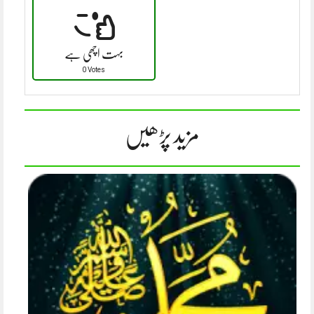
بہت اچھی ہے
0 Votes
مزید پڑھیں