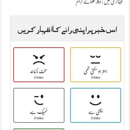
کیٹاگری میں :
دیگر علمائے کرام
اس خبر پر اپنی رائے کا اظہار کریں
بہتر ہو سکتی تھی
سخت نا پسند
0 Votes
0 Votes
اچھی ہے
ٹھیک ہے
0 Votes
0 Votes