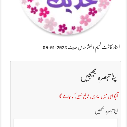
استاد کاشف نسیم دلکشا درس حدیث 2023-01-09
اپنا تبصرہ بھیجیں
آپکا ای میل ایڈریس شائع نہیں کیا جائے گا
اپنا تبصرہ لکھیں