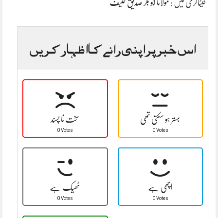
کیٹاگری میں :
مولانا ابو بکر صدیق حنیف
اس خبر پر اپنی رائے کا اظہار کریں
بہتر ہو سکتی تھی
سخت نا پسند
0 Votes
0 Votes
اچھی ہے
ٹھیک ہے
0 Votes
0 Votes