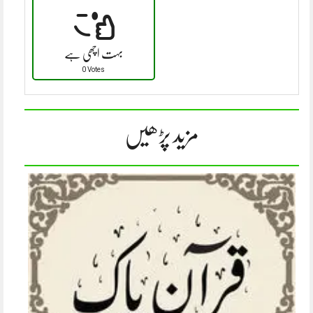
بہت اچھی ہے
0 Votes
مزید پڑھیں