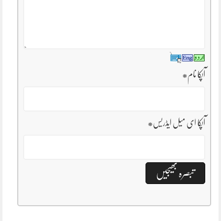
آپکا نام
*
آپکا ای میل ایڈریس
*