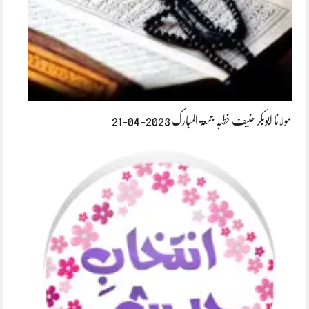
مولانا ابوبکر حنیف خطبہ جمعۃ المبارک 2023-04-21