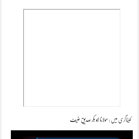
کیٹاگری میں :
مولانا ابو بکر صدیق حنیف