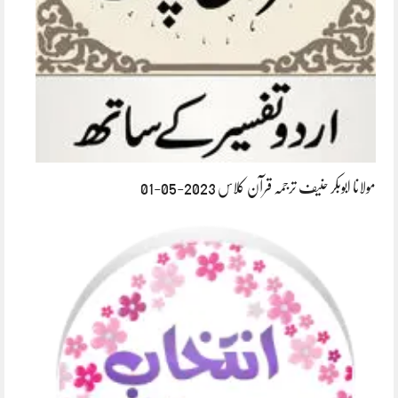
مولانا ابوبکر حنیف ترجمہ قرآن کلاس 2023-05-01