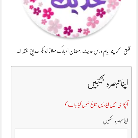
گنتی کے چند ایام درسِ حدیث رمضان المبارک مولانا ابو بکر صدیق حفظہ اللہ
اپنا تبصرہ بھیجیں
آپکا ای میل ایڈریس شائع نہیں کیا جائے گا
اپنا تبصرہ لکھیں