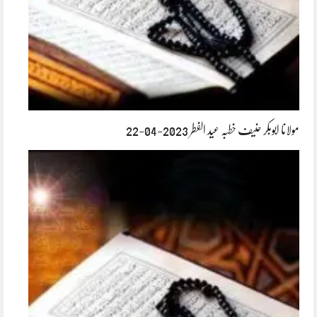
مولانا ابوبکر حنیف خطبہ عید الفطر 2023-04-22