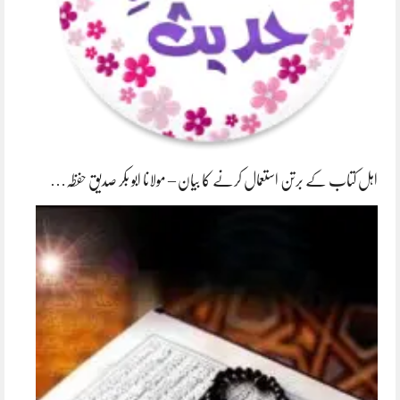
اہل کتاب کے برتن استعمال کرنے کا بیان – مولانا ابو بکر صدیق حفظہ…