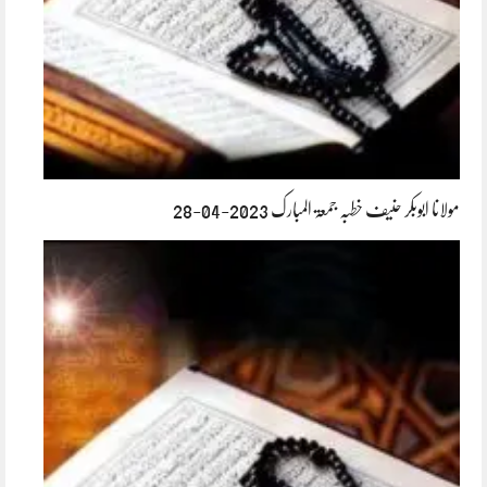
مولانا ابوبکر حنیف خطبہ جمعۃ المبارک 2023-04-28