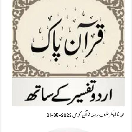
مولانا ابوبکر حنیف ترجمہ قرآن کلاس 2023-05-01