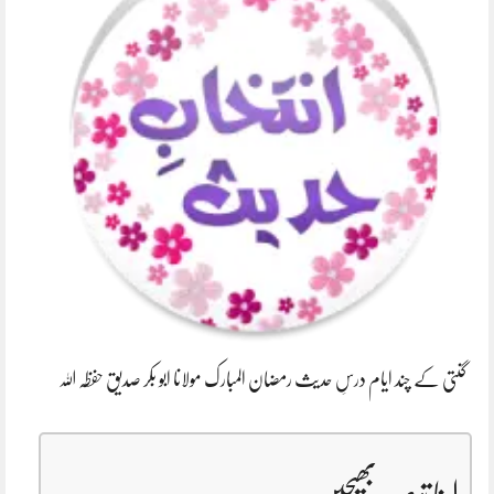
گنتی کے چند ایام درسِ حدیث رمضان المبارک مولانا ابو بکر صدیق حفظہ اللہ