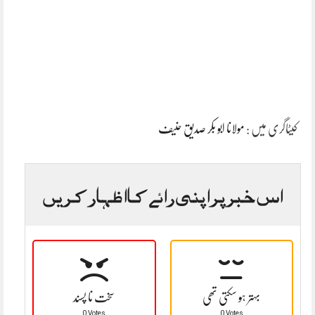
کیٹاگری میں :
مولانا ابو بکر صدیق حنیف
اس خبر پر اپنی رائے کا اظہار کریں
بہتر ہو سکتی تھی
سخت نا پسند
0 Votes
0 Votes