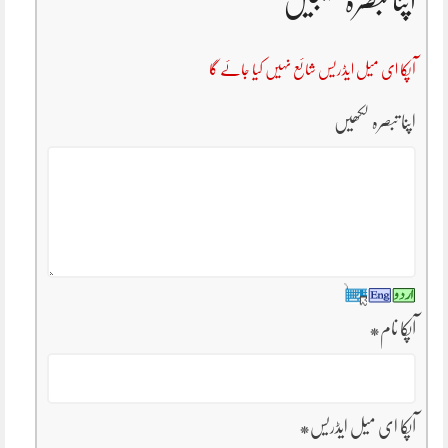
اپنا تبصرہ بھیجیں
آپکا ای میل ایڈریس شائع نہیں کیا جائے گا
اپنا تبصرہ لکھیں
آپکا نام
*
آپکا ای میل ایڈریس
*