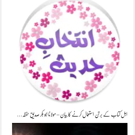
اہل کتاب کے برتن استعمال کرنے کا بیان – مولانا ابو بکر صدیق حفظہ…