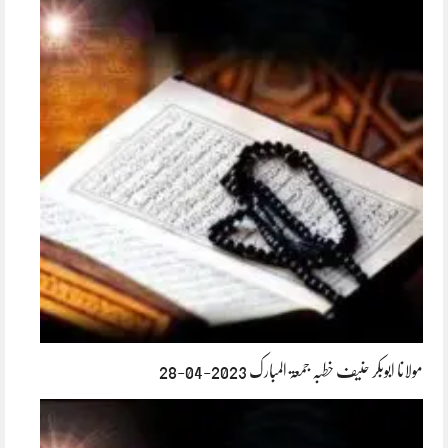
مولانا ابوبکر حنیف خطبہ جمعۃ المبارک 2023-04-28