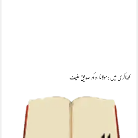
کیٹاگری میں :
مولانا ابو بکر صدیق حنیف