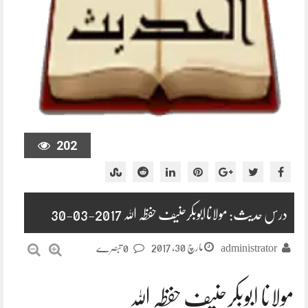
202
درس حدیث: مولاناابوبکرحنیف حفظہ اللہ 2017-03-30
مارچ 30, 2017
administrator
0 تبصرے
مولانا ابوبکرحنیف حفظہ اللہ