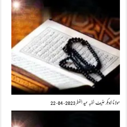
مولانا ابوبکر حنیف خطبہ عید الفطر 2023-04-22