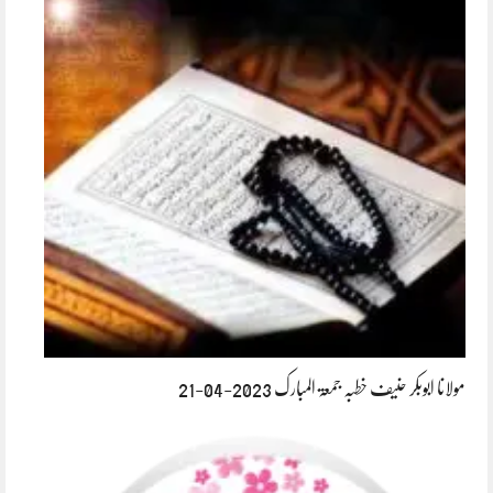
مولانا ابوبکر حنیف خطبہ جمعۃ المبارک 2023-04-21