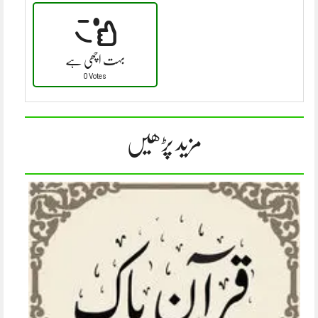
بہت اچھی ہے
0 Votes
مزید پڑھیں