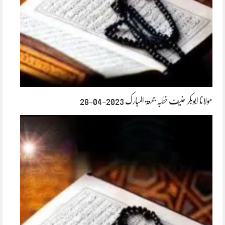
مولانا ابوبکر حنیف خطبہ جمعۃ المبارک 2023-04-28