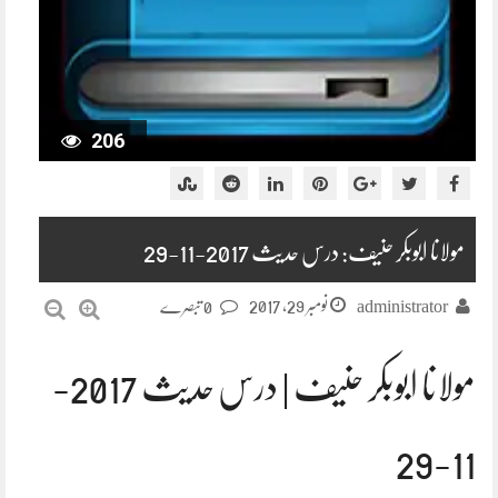
206
مولانا ابوبکر حنیف: درس حدیث 2017-11-29
نومبر 29, 2017
administrator
0 تبصرے
مولانا ابوبکر حنیف | درس حدیث 2017-
11-29