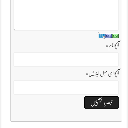
آپکا نام
*
آپکا ای میل ایڈریس
*