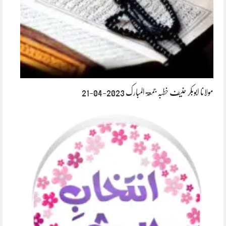
مولانا ابوبکر حنیف خطبہ جمعۃ المبارک 2023-04-21