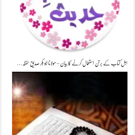
اہل کتاب کے برتن استعمال کرنے کا بیان – مولانا ابو بکر صدیق حفظہ…