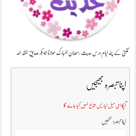
گنتی کے چند ایام درسِ حدیث رمضان المبارک مولانا ابو بکر صدیق حفظہ اللہ
اپنا تبصرہ بھیجیں
آپکا ای میل ایڈریس شائع نہیں کیا جائے گا
اپنا تبصرہ لکھیں