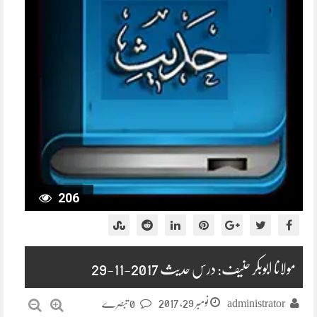
206
مولانا ابوبکر حنیف: درس حدیث 2017-11-29
نومبر 29, 2017
administrator
0 تبصرے