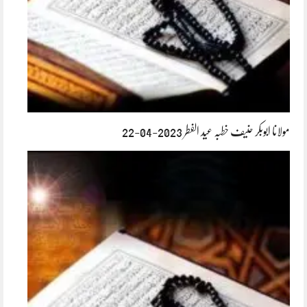
مولانا ابوبکر حنیف خطبہ عید الفطر 2023-04-22