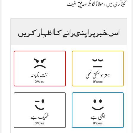
کیٹاگری میں :
مولانا ابو بکر صدیق حنیف
اس خبر پر اپنی رائے کا اظہار کریں
بہتر ہو سکتی تھی
سخت نا پسند
0 Votes
0 Votes
اچھی ہے
ٹھیک ہے
0 Votes
0 Votes