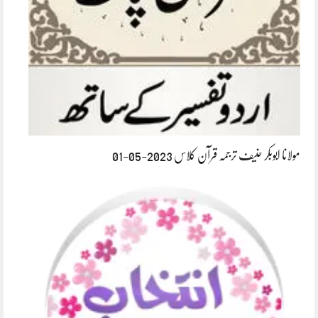
مولانا ابوبکر حنیف ترجمہ قرآن کلاس 2023-05-01