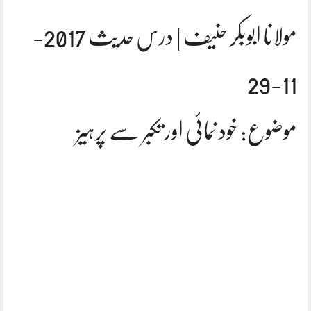
مولانا ابوبکر حنیف | درس حدیث 2017-
11-29
موضوع: خود نمائی اور تکبر سے پرہیز