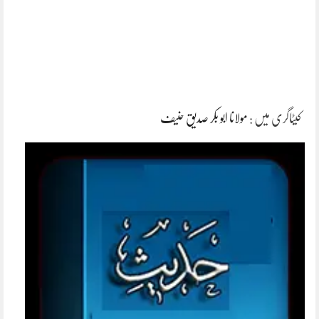
کیٹاگری میں :
مولانا ابو بکر صدیق حنیف