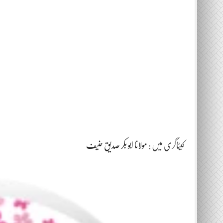
کیٹاگری میں :
مولانا ابو بکر صدیق حنیف