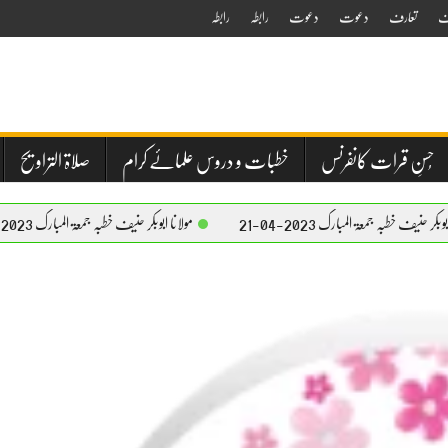
ف
تعارف
دعوت
دعوت
رابطہ
رابطہ
حُسنِ قرات کانفرنس
خطبات و دروس علمائے کرام
صلاۃ التراویح
لمبارک 2023-04-21
مولانا ابوبکر حنیف خطبہ جمعۃ المبارک 2023-04-21