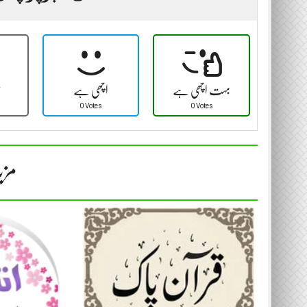
بہت اچھی ہے
اچھی ہے
ٹ
0 Votes
0 Votes
مزی