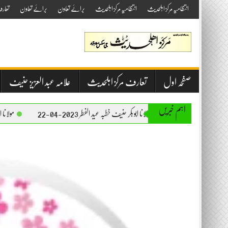
Skip
انتظامیہ مرکز اہلحدیث
انتظامیہ مرکز اہلحدیث
برائے تعاون
برائے تعاون
تعار
to
content
صفحہ اول
تعارف مرکز اہلحدیث
علامہ عبد العزیز حنیف
اہم خبریں
مولانا ابوبکر حنیف خطبہ عید الفطر 2023-04-22
مولانا ابوبکر حنیف خطبہ جمعۃ ا