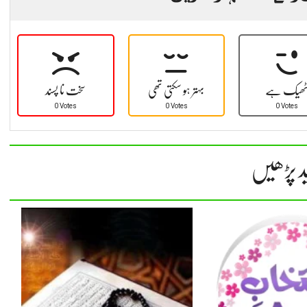
ھیک ہے
بہتر ہو سکتی تھی
سخت نا پسند
0 Votes
0 Votes
0 Votes
د پڑھیں