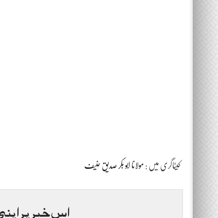
کیٹاگری میں :
مولانا ابو بکر صدیق حنیف
اس خبر پر اپنی