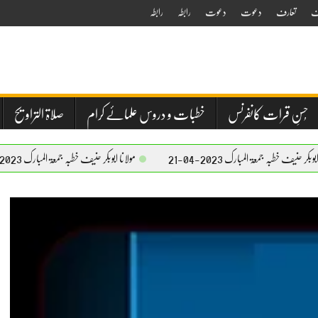
ف
تعارف
دعوت
دعوت
رابطہ
رابطہ
حُسنِ قرات کانفرنس
خطبات و دروس علمائے کرام
صلاۃ التراویح
 المبارک 2023-04-21
مولانا ابوبکر حنیف خطبہ جمعۃ المبارک 2023-04-21