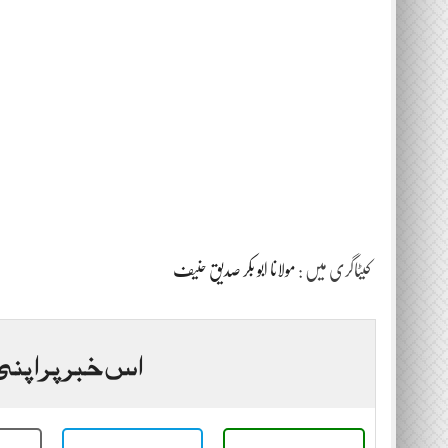
کیٹاگری میں :
مولانا ابو بکر صدیق حنیف
اس خبر پر اپنی