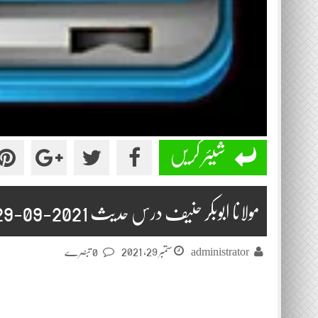
شیئر کریں
مولانا ابوبکر حنیف درس حدیث 2021-09-29
ستمبر 29, 2021
administrator
0 تبصرے