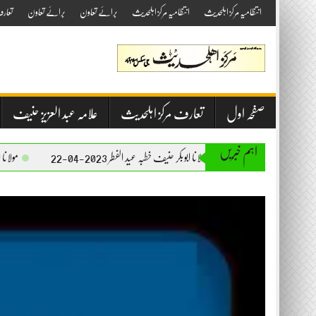
Skip
انتظامیہ مرکز اہلحدیث
انتظامیہ مرکز اہلحدیث
برائے تعاون
برائے تعاون
تعار
to
content
صفحہ اول
تعارف مرکز اہلحدیث
علامہ عبد العزیز حنیف
اہم خبریں
مولانا ابوبکر حنیف خطبہ عید الفطر 2023-04-22
مولانا ابوبکر حنیف خطبہ جمعۃ