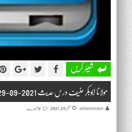
شیئر کریں
مولانا ابوبکر حنیف درس حدیث 2021-09-29
ستمبر 29, 2021
administrator
0 تبصرے