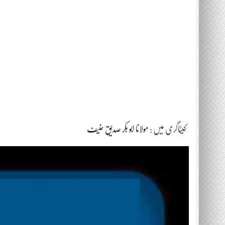
کیٹاگری میں :
مولانا ابو بکر صدیق حنیف