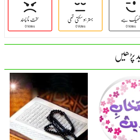
ھیک ہے
بہتر ہو سکتی تھی
سخت نا پسند
0 Votes
0 Votes
0 Votes
د پڑھیں