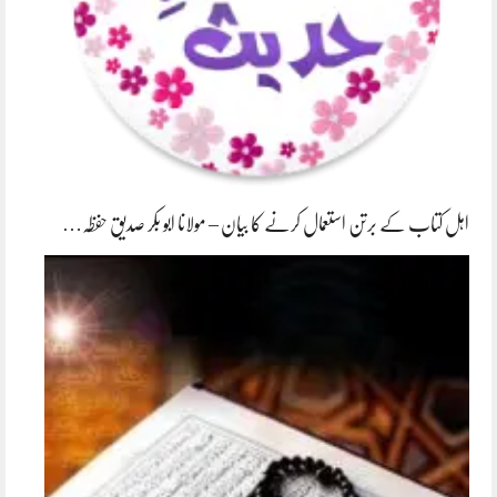
اہل کتاب کے برتن استعمال کرنے کا بیان – مولانا ابو بکر صدیق حفظہ…