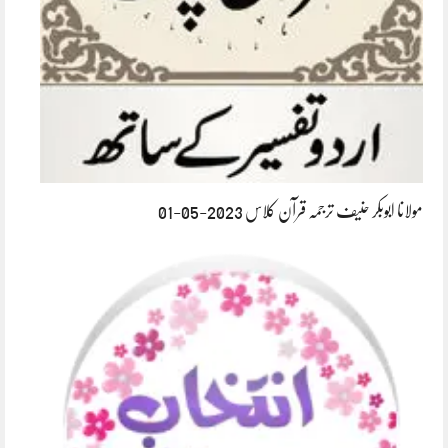
مولانا ابوبکر حنیف ترجمہ قرآن کلاس 2023-05-01