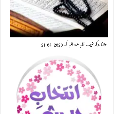
مولانا ابوبکر حنیف خطبہ جمعۃ المبارک 2023-04-21