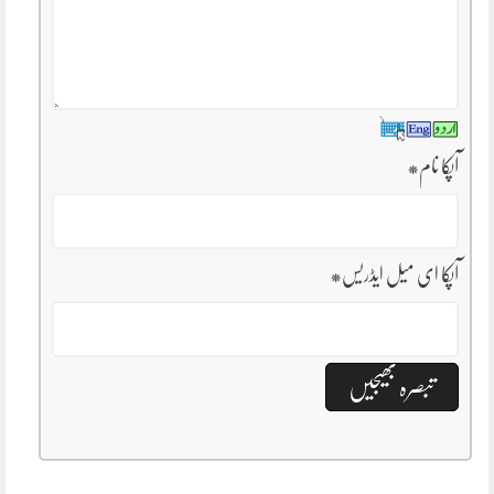
آپکا نام
*
آپکا ای میل ایڈریس
*