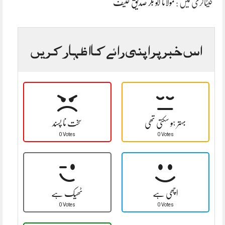
کیٹاگری میں :
مولانا ابو بکر صدیق حنیف
اس خبر پر اپنی رائے کا اظہار کریں
بہتر ہو سکتی تھی
سخت نا پسند
0 Votes
0 Votes
اچھی ہے
ٹھیک ہے
0 Votes
0 Votes