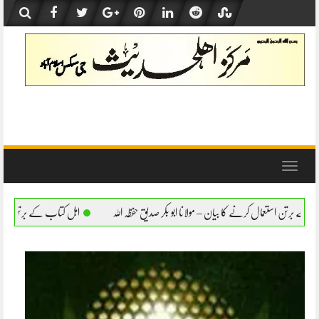
Skip
to
content
Toggle
navigation
 مولانا ابو بکر صدیق حفظہ اللہ
اہل کتاب کے برتن استعمال کرنے کا بیان – مولانا ابو بکر