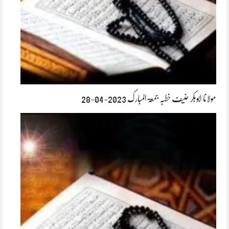
مولانا ابوبکر حنیف خطبہ جمعۃ المبارک 2023-04-28