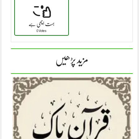
بہت اچھی ہے
0 Votes
مزید پڑھیں