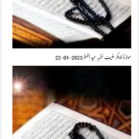
مولانا ابوبکر حنیف خطبہ عید الفطر 2023-04-22