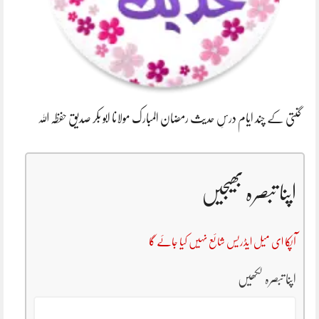
گنتی کے چند ایام درسِ حدیث رمضان المبارک مولانا ابو بکر صدیق حفظہ اللہ
اپنا تبصرہ بھیجیں
آپکا ای میل ایڈریس شائع نہیں کیا جائے گا
اپنا تبصرہ لکھیں