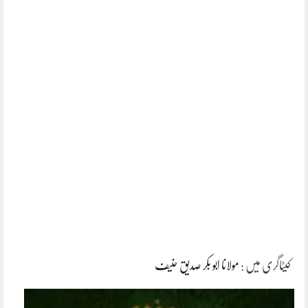
کیٹاگری میں :
مولانا ابو بکر صدیق حنیف