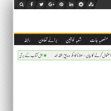
منصوبہ جات
شعبہ خواتین
برائے تعاون
رابطہ
ن – مولانا ابو بکر صدیق حفظہ اللہ
اہل کتاب کے برتن استعمال کرنے کا بیان – مولانا ابو 