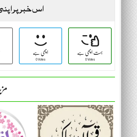
اس خبر پر اپنی
بہت اچھی ہے
اچھی ہے
ٹ
0 Votes
0 Votes
مزی