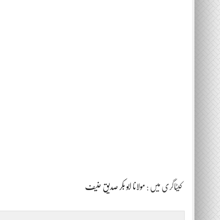
کیٹاگری میں :
مولانا ابو بکر صدیق حنیف