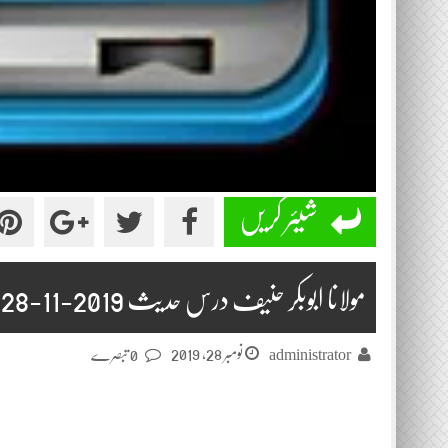
شیئر کریں
مولانا ابوبکر حنیف درس حدیث 2019-11-28
نومبر 28, 2019
administrator
0 تبصرے