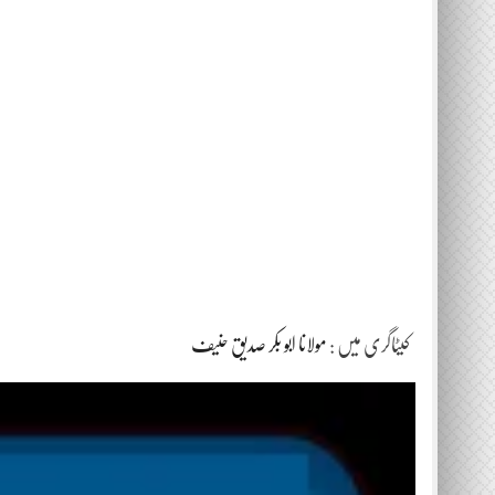
کیٹاگری میں :
مولانا ابو بکر صدیق حنیف