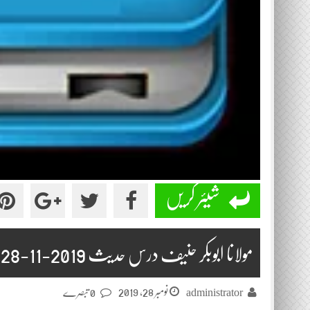
شیئر کریں
مولانا ابوبکر حنیف درس حدیث 2019-11-28
نومبر 28, 2019
administrator
0 تبصرے