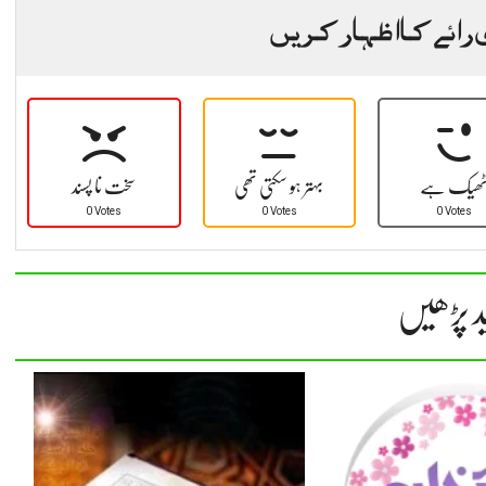
 رائے کا اظہار کریں
ھیک ہے
بہتر ہو سکتی تھی
سخت نا پسند
0 Votes
0 Votes
0 Votes
د پڑھیں