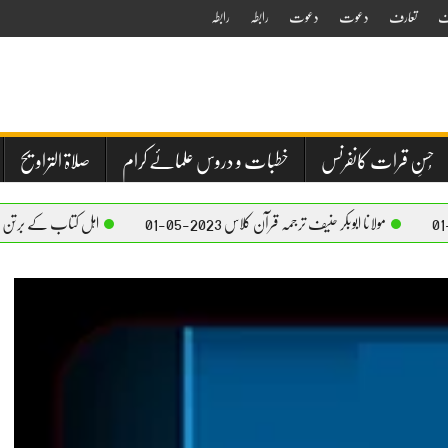
ف
تعارف
دعوت
دعوت
رابطہ
رابطہ
حُسنِ قرات کانفرنس
خطبات و دروس علمائے کرام
صلاۃ التراویح
لانا ابوبکر حنیف ترجمہ قرآن کلاس 2023-05-01
اہل کتاب کے برتن استعمال کرنے کا بیا