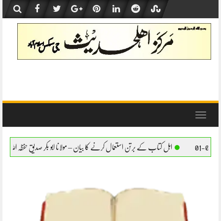
Skip
to
content
Toggle
navigation
اب کے برتن استعمال کرنے کا بیان – مولانا ابو بکر صدیق حفظہ اللہ
اہل کتاب کے برتن استع