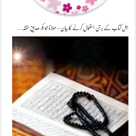
اہل کتاب کے برتن استعمال کرنے کا بیان – مولانا ابو بکر صدیق حفظہ…