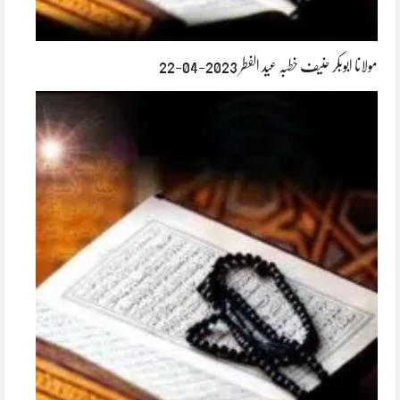
مولانا ابوبکر حنیف خطبہ عید الفطر 2023-04-22