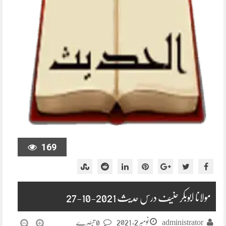
169
مولانا ابوبکر حنیف درس حدیث 2021-10-27
نومبر 2, 2021
administrator
0 تبصرے