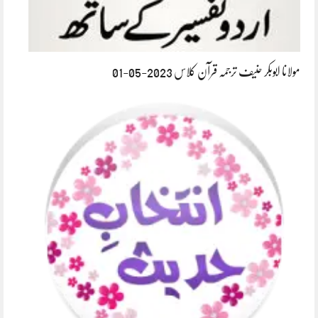
مولانا ابوبکر حنیف ترجمہ قرآن کلاس 2023-05-01