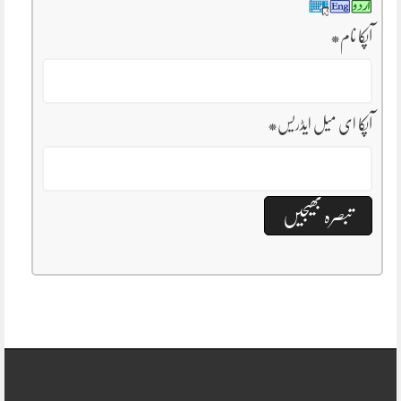
آپکا نام
*
آپکا ای میل ایڈریس
*