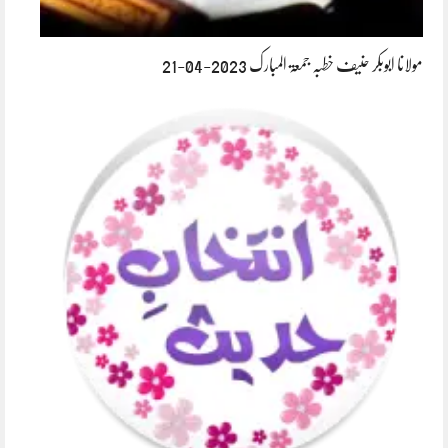
مولانا ابوبکر حنیف خطبہ جمعۃ المبارک 2023-04-21