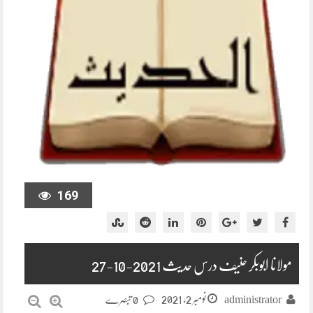
169
مولانا ابوبکر حنیف درس حدیث 2021-10-27
نومبر 2, 2021
administrator
0 تبصرے