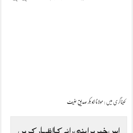
کیٹاگری میں :
مولانا ابو بکر صدیق حنیف
اس خبر پر اپنی رائے کا اظہار کریں