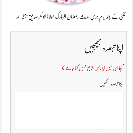
گنتی کے چند ایام درسِ حدیث رمضان المبارک مولانا ابو بکر صدیق حفظہ اللہ
اپنا تبصرہ بھیجیں
آپکا ای میل ایڈریس شائع نہیں کیا جائے گا
اپنا تبصرہ لکھیں