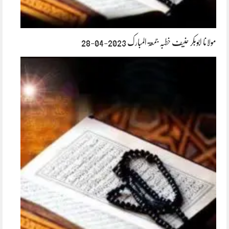
مولانا ابوبکر حنیف خطبہ جمعۃ المبارک 2023-04-28