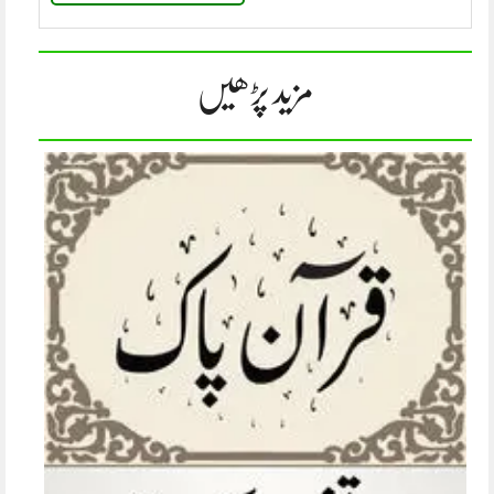
مزید پڑھیں