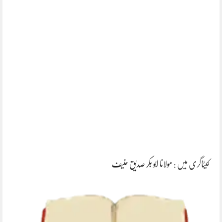
کیٹاگری میں :
مولانا ابو بکر صدیق حنیف