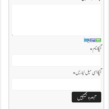
آپکا نام
*
آپکا ای میل ایڈریس
*