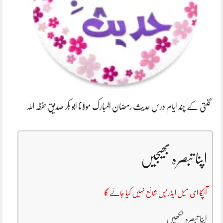
گنتی کے چند ایام درسِ حدیث رمضان المبارک مولانا ابو بکر صدیق حفظہ اللہ
اپنا تبصرہ بھیجیں
آپکا ای میل ایڈریس شائع نہیں کیا جائے گا
اپنا تبصرہ لکھیں