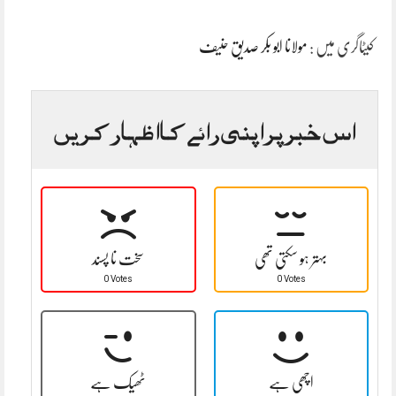
کیٹاگری میں :
مولانا ابو بکر صدیق حنیف
اس خبر پر اپنی رائے کا اظہار کریں
بہتر ہو سکتی تھی
سخت نا پسند
0 Votes
0 Votes
اچھی ہے
ٹھیک ہے