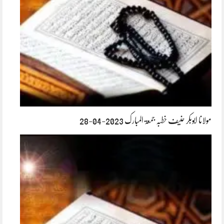
مولانا ابوبکر حنیف خطبہ جمعۃ المبارک 2023-04-28