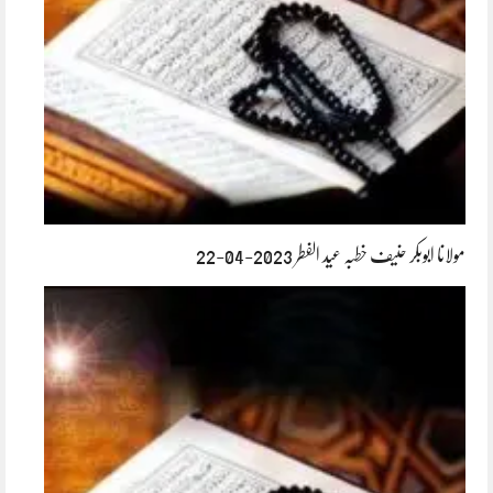
مولانا ابوبکر حنیف خطبہ عید الفطر 2023-04-22