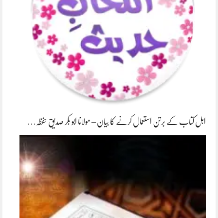
اہل کتاب کے برتن استعمال کرنے کا بیان – مولانا ابو بکر صدیق حفظہ…