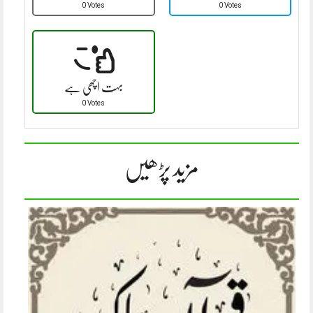
0 Votes
0 Votes
بہت اچھی ہے
0 Votes
مزید پڑھیں