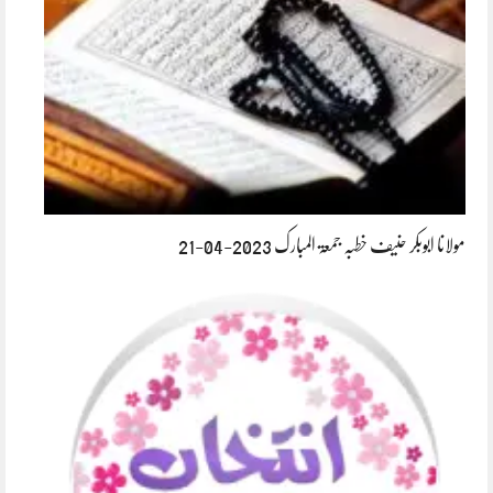
مولانا ابوبکر حنیف خطبہ جمعۃ المبارک 2023-04-21