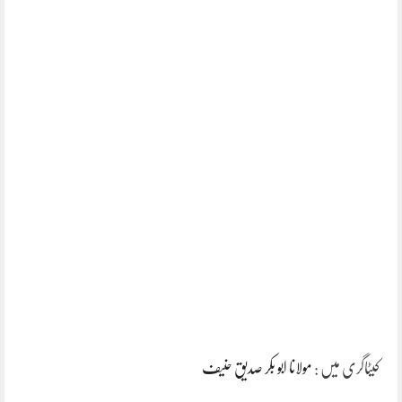
کیٹاگری میں :
مولانا ابو بکر صدیق حنیف