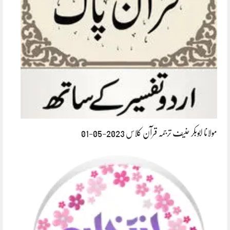
مولانا ابوبکر حنیف ترجمہ قرآن کلاس 2023-05-01