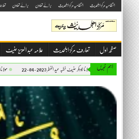
Skip
انتظامیہ مرکز اہلحدیث
انتظامیہ مرکز اہلحدیث
برائے تعاون
برائے تعاون
تعار
to
content
صفحہ اول
تعارف مرکز اہلحدیث
علامہ عبد العزیز حنیف
اہم خبریں
مولانا ابوبکر حنیف خطبہ عید الفطر 2023-04-22
مولانا ابوبکر حنیف خطبہ جمعۃ الم