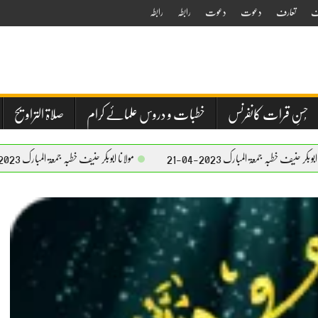
ف
تعارف
دعوت
دعوت
رابطہ
رابطہ
حُسنِ قرات کانفرنس
خطبات و دروس علمائے کرام
صلاۃ التراویح
بارک 2023-04-21
مولانا ابوبکر حنیف خطبہ جمعۃ المبارک 2023-04-21