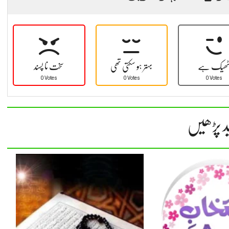
ھیک ہے
بہتر ہو سکتی تھی
سخت نا پسند
0 Votes
0 Votes
0 Votes
د پڑھیں