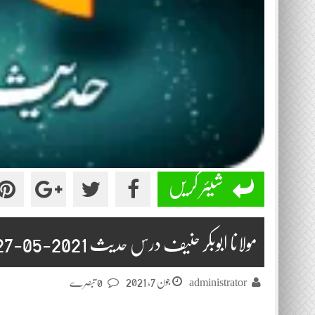
شیئر کریں
مولانا ابوبکر حنیف درس حدیث 2021-05-27
جون 7, 2021
administrator
0 تبصرے