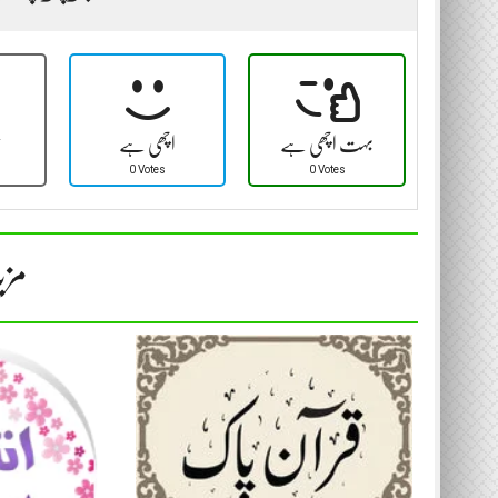
بہت اچھی ہے
اچھی ہے
ٹ
0 Votes
0 Votes
مزی