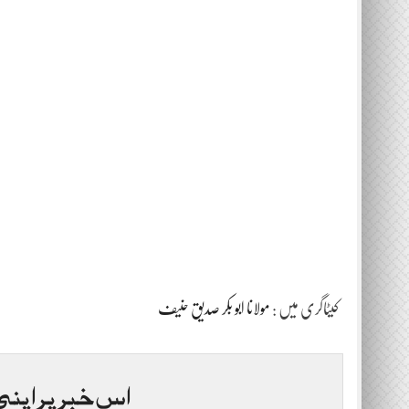
کیٹاگری میں :
مولانا ابو بکر صدیق حنیف
اس خبر پر اپنی