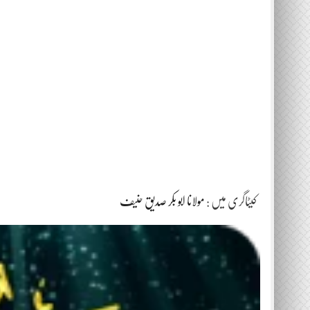
کیٹاگری میں :
مولانا ابو بکر صدیق حنیف