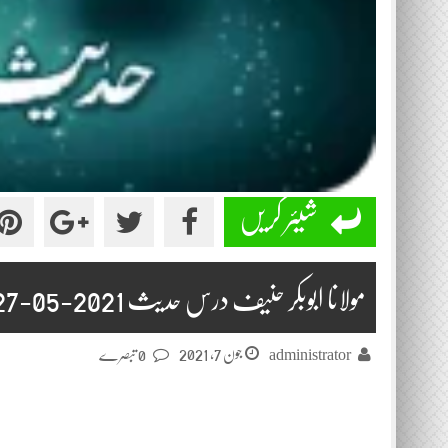
شیئر کریں
مولانا ابوبکر حنیف درس حدیث 2021-05-27
جون 7, 2021
administrator
0 تبصرے