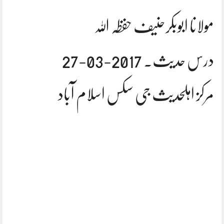
مولانا ابوبکرحنیف حفظہ اللہ
درس حدیث. 2017-03-27
مرکز اہلحدیث جی سکس اسلام آباد