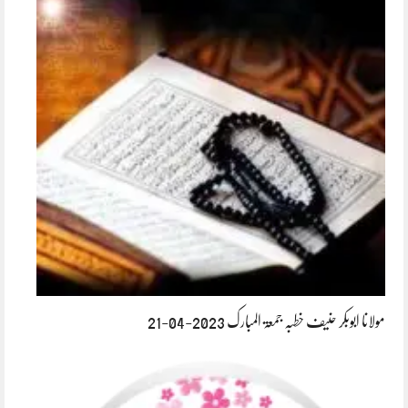
مولانا ابوبکر حنیف خطبہ جمعۃ المبارک 2023-04-21