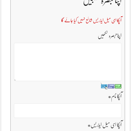
اپنا تبصرہ بھیجیں
آپکا ای میل ایڈریس شائع نہیں کیا جائے گا
اپنا تبصرہ لکھیں
آپکا نام
*
آپکا ای میل ایڈریس
*