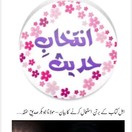
اہل کتاب کے برتن استعمال کرنے کا بیان – مولانا ابو بکر صدیق حفظہ…