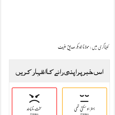
کیٹاگری میں :
مولانا ابو بکر صدیق حنیف
اس خبر پر اپنی رائے کا اظہار کریں
بہتر ہو سکتی تھی
سخت نا پسند
0 Votes
0 Votes