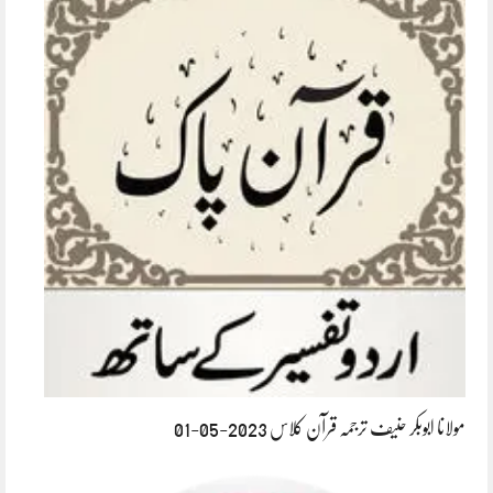
مولانا ابوبکر حنیف ترجمہ قرآن کلاس 2023-05-01