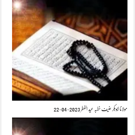
مولانا ابوبکر حنیف خطبہ عید الفطر 2023-04-22