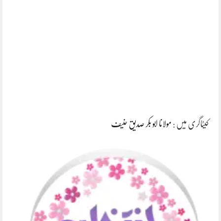
کیٹاگری میں :
مولانا ابو بکر صدیق حنیف