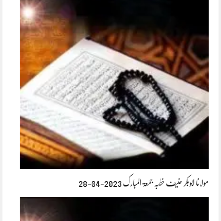
مولانا ابوبکر حنیف خطبہ جمعۃ المبارک 2023-04-28