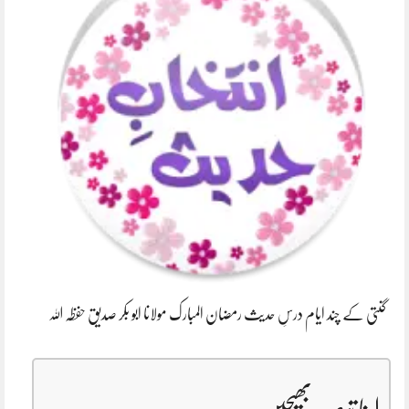
گنتی کے چند ایام درسِ حدیث رمضان المبارک مولانا ابو بکر صدیق حفظہ اللہ