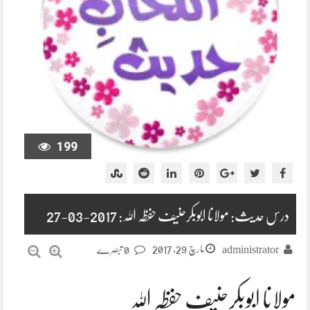
199
درس حدیث: مولانا ابوبکرحنیف حفظہ اللہ: 2017-03-27
مارچ 29, 2017
administrator
0 تبصرے
مولانا ابوبکرحنیف حفظہ اللہ