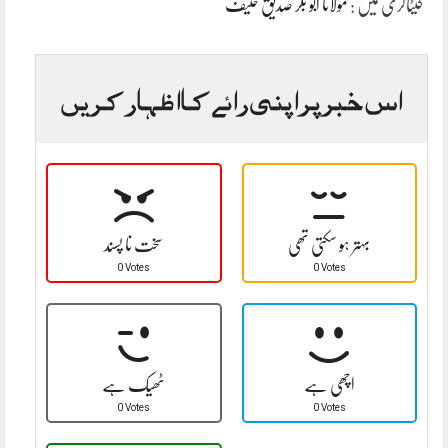
کیٹاگری میں :
مولانا ابو بکر صدیق حنیف
اس خبر پر اپنی رائے کا اظہار کریں
بہتر ہو سکتی تھی
سخت نا پسند
0 Votes
0 Votes
اچھی ہے
ٹھیک ہے
0 Votes
0 Votes