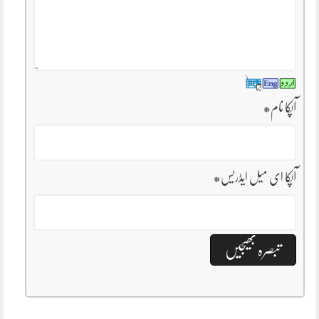
آپکا نام
*
آپکا ای میل ایڈریس
*