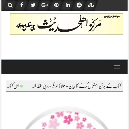
Skip
to
content
Toggle
navigation
رنے کا بیان – مولانا ابو بکر صدیق حفظہ اللہ
اہل کتاب کے برتن استعمال کرنے کا بیان – م