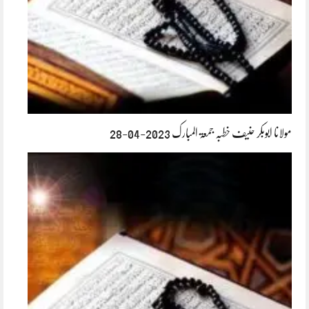
مولانا ابوبکر حنیف خطبہ جمعۃ المبارک 2023-04-28