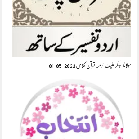
مولانا ابوبکر حنیف ترجمہ قرآن کلاس 2023-05-01