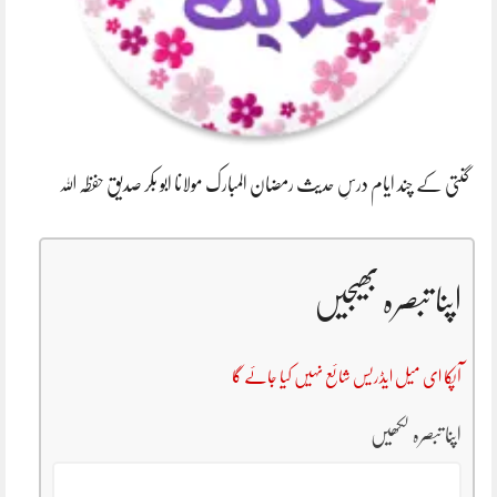
گنتی کے چند ایام درسِ حدیث رمضان المبارک مولانا ابو بکر صدیق حفظہ اللہ
اپنا تبصرہ بھیجیں
آپکا ای میل ایڈریس شائع نہیں کیا جائے گا
اپنا تبصرہ لکھیں