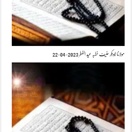
مولانا ابوبکر حنیف خطبہ عید الفطر 2023-04-22