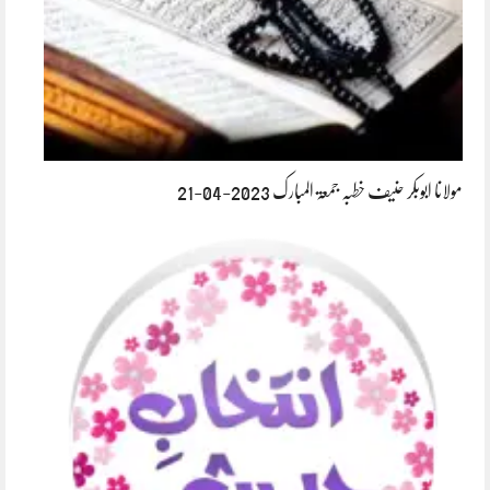
مولانا ابوبکر حنیف خطبہ جمعۃ المبارک 2023-04-21