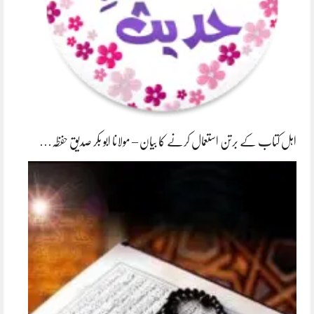
اہل کتاب کے برتن استعمال کرنے کا بیان – مولانا ابو بکر صدیق حفظہ…