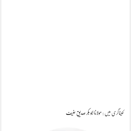
کیٹاگری میں :
مولانا ابو بکر صدیق حنیف