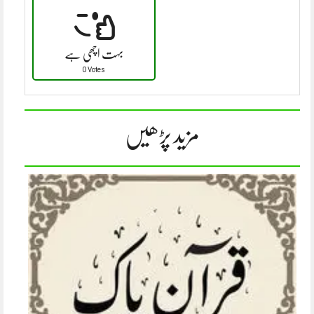
بہت اچھی ہے
0 Votes
مزید پڑھیں