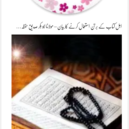
اہل کتاب کے برتن استعمال کرنے کا بیان – مولانا ابو بکر صدیق حفظہ…