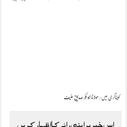
کیٹاگری میں :
مولانا ابو بکر صدیق حنیف
اس خبر پر اپنی رائے کا اظہار کریں