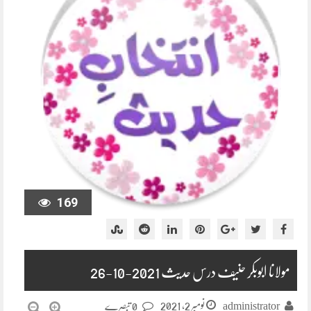
169
مولانا ابوبکر حنیف درس حدیث 2021-10-26
نومبر 2, 2021
administrator
0 تبصرے