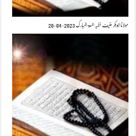
مولانا ابوبکر حنیف خطبہ جمعۃ المبارک 2023-04-28