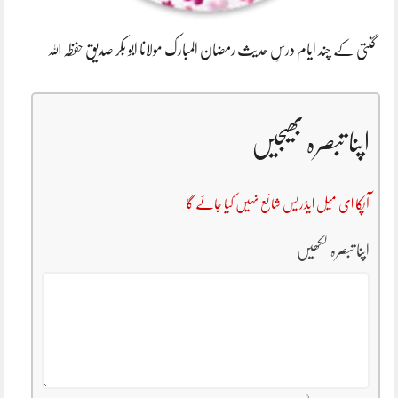
گنتی کے چند ایام درسِ حدیث رمضان المبارک مولانا ابو بکر صدیق حفظہ اللہ
اپنا تبصرہ بھیجیں
آپکا ای میل ایڈریس شائع نہیں کیا جائے گا
اپنا تبصرہ لکھیں