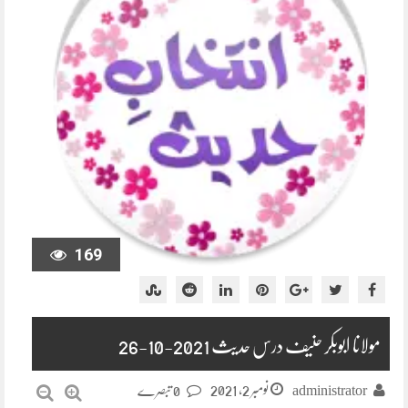
169
مولانا ابوبکر حنیف درس حدیث 2021-10-26
نومبر 2, 2021
administrator
0 تبصرے