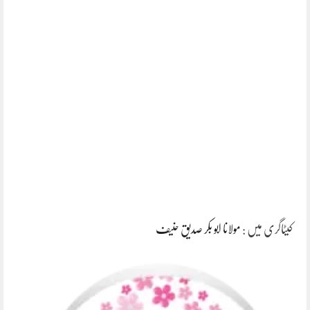
کیٹاگری میں :
مولانا ابو بکر صدیق حنیف