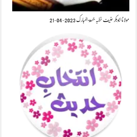
مولانا ابوبکر حنیف خطبہ جمعۃ المبارک 2023-04-21