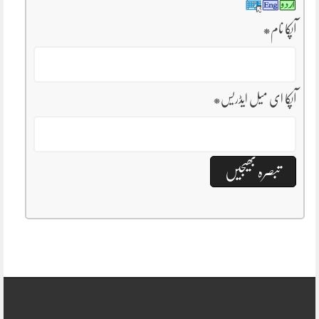
آپکا نام
*
آپکا ای میل ایڈریس
*