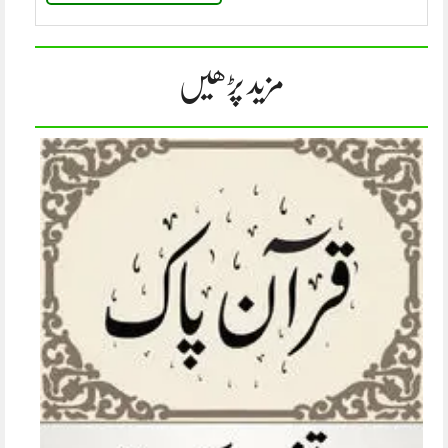
مزید پڑھیں