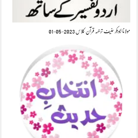
مولانا ابوبکر حنیف ترجمہ قرآن کلاس 2023-05-01