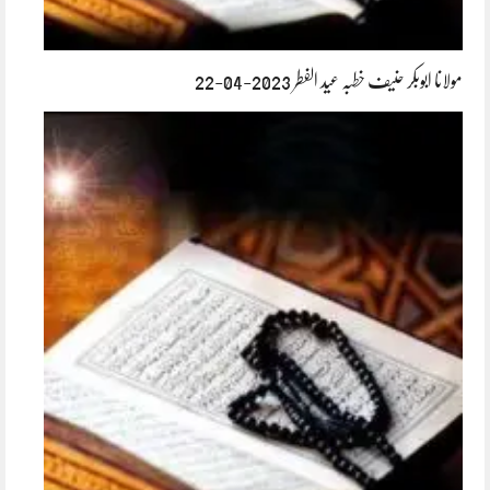
مولانا ابوبکر حنیف خطبہ عید الفطر 2023-04-22