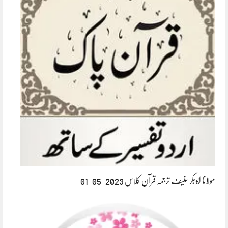
مولانا ابوبکر حنیف ترجمہ قرآن کلاس 2023-05-01