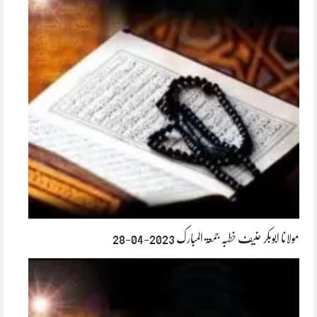
مولانا ابوبکر حنیف خطبہ جمعۃ المبارک 2023-04-28