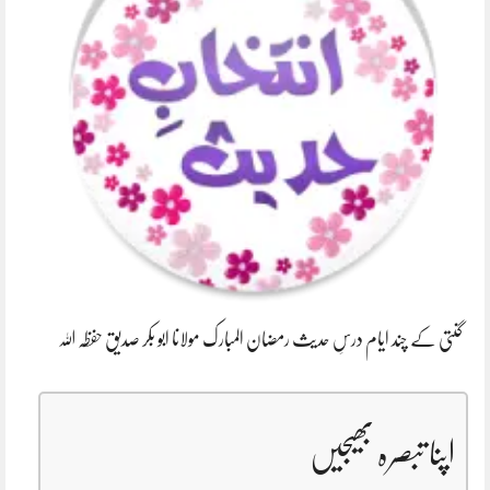
گنتی کے چند ایام درسِ حدیث رمضان المبارک مولانا ابو بکر صدیق حفظہ اللہ
اپنا تبصرہ بھیجیں