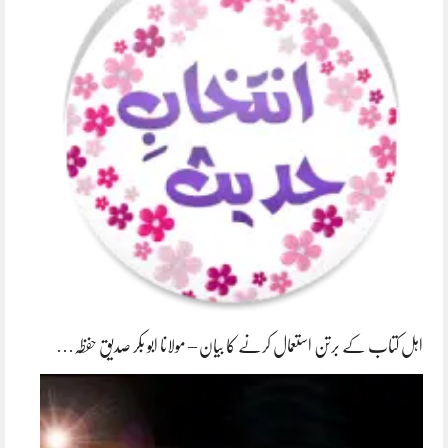
اہل کتاب کے برتن استعمال کرنے کا بیان – مولانا ابو بکر صدیق حفظہ…