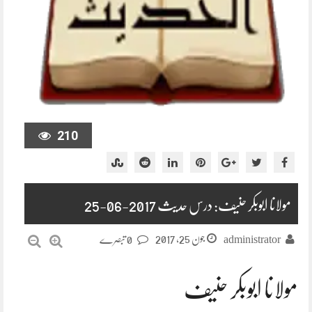
210
مولانا ابوبکر حنیف: درس حدیث 2017-06-25
جون 25, 2017
administrator
0 تبصرے
مولانا ابوبکر حنیف