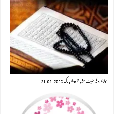
مولانا ابوبکر حنیف خطبہ جمعۃ المبارک 2023-04-21