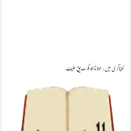
کیٹاگری میں :
مولانا ابو بکر صدیق حنیف