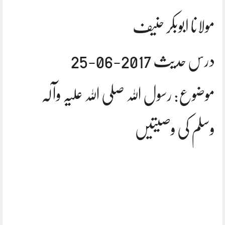
مولانا ابوبکر حنیف
درس حدیث 2017-06-25
موضوع: رسول اللہ صلی اللہ علیہ وآلہ
وسلم کی وصیتیں