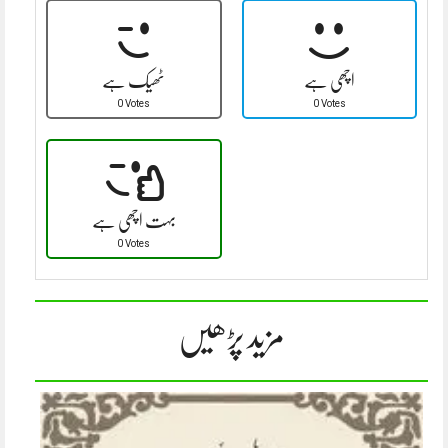
اچھی ہے
ٹھیک ہے
0 Votes
0 Votes
بہت اچھی ہے
0 Votes
مزید پڑھیں