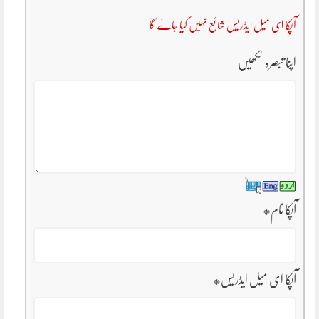
آپکا ای میل ایڈریس شائع نہیں کیا جائے گا
اپنا تبصرہ لکھیں
آپکا نام
*
آپکا ای میل ایڈریس
*