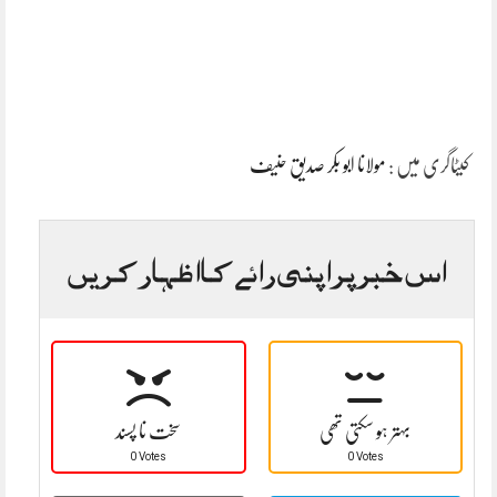
کیٹاگری میں :
مولانا ابو بکر صدیق حنیف
اس خبر پر اپنی رائے کا اظہار کریں
بہتر ہو سکتی تھی
سخت نا پسند
0 Votes
0 Votes