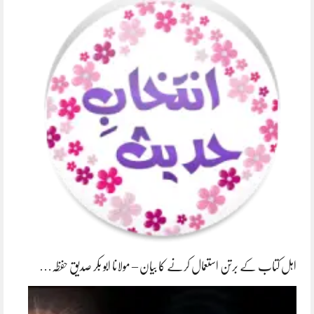
اہل کتاب کے برتن استعمال کرنے کا بیان – مولانا ابو بکر صدیق حفظہ…