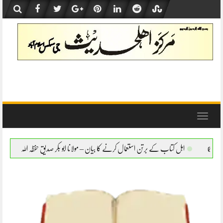
Skip
to
content
Toggle
navigation
رتن استعمال کرنے کا بیان – مولانا ابو بکر صدیق حفظہ اللہ
اہل کتاب کے برتن استعمال کرن