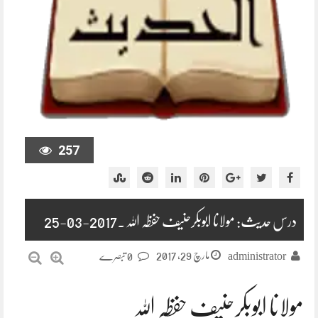
257
درس حدیث: مولانا ابوبکرحنیف حفظہ اللہ۔2017-03-25
مارچ 29, 2017
administrator
0 تبصرے
مولانا ابوبکرحنیف حفظہ اللہ