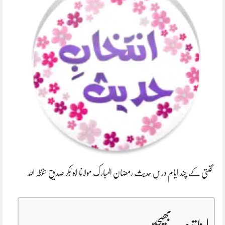
گنتی کے چند ایام درسِ حدیث رمضان المبارک مولانا ابو بکر صدیق حفظہ اللہ