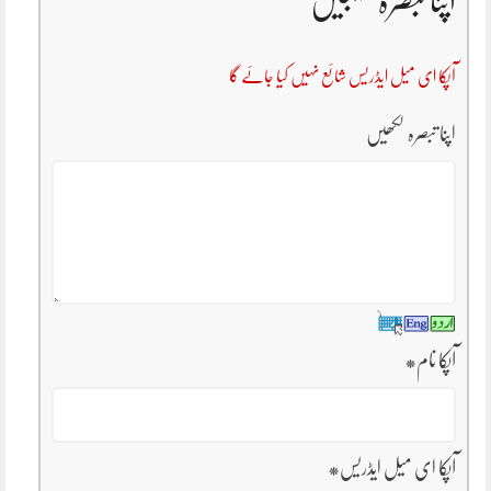
اپنا تبصرہ بھیجیں
آپکا ای میل ایڈریس شائع نہیں کیا جائے گا
اپنا تبصرہ لکھیں
آپکا نام
*
آپکا ای میل ایڈریس
*