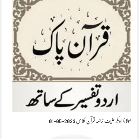
مولانا ابوبکر حنیف ترجمہ قرآن کلاس 2023-05-01