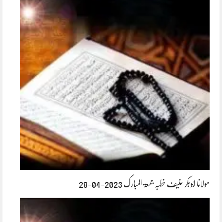
مولانا ابوبکر حنیف خطبہ جمعۃ المبارک 2023-04-28