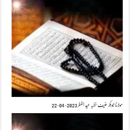
مولانا ابوبکر حنیف خطبہ عید الفطر 2023-04-22