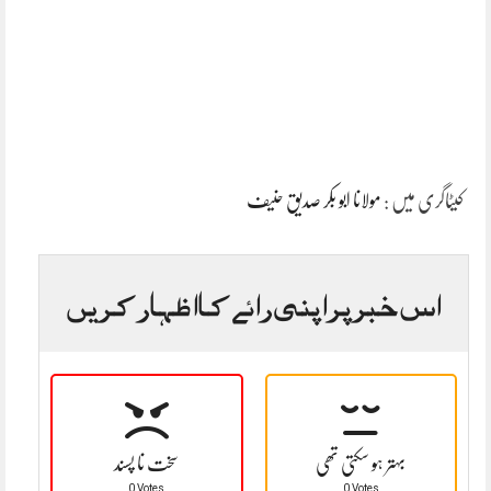
کیٹاگری میں :
مولانا ابو بکر صدیق حنیف
اس خبر پر اپنی رائے کا اظہار کریں
بہتر ہو سکتی تھی
سخت نا پسند
0 Votes
0 Votes