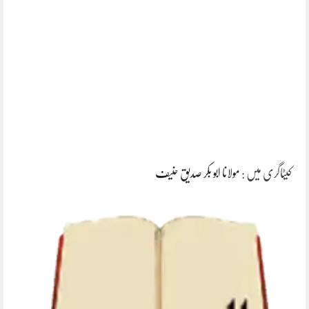
کیٹاگری میں :
مولانا ابو بکر صدیق حنیف