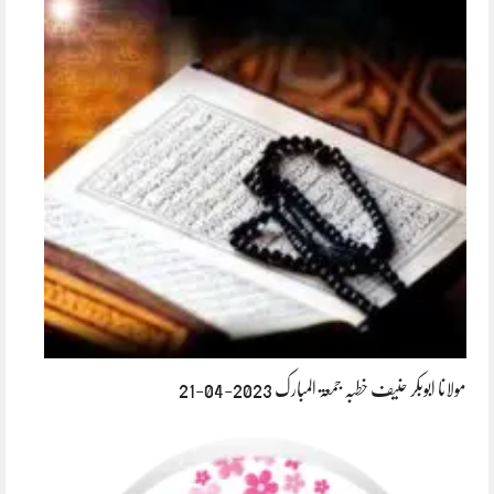
مولانا ابوبکر حنیف خطبہ جمعۃ المبارک 2023-04-21