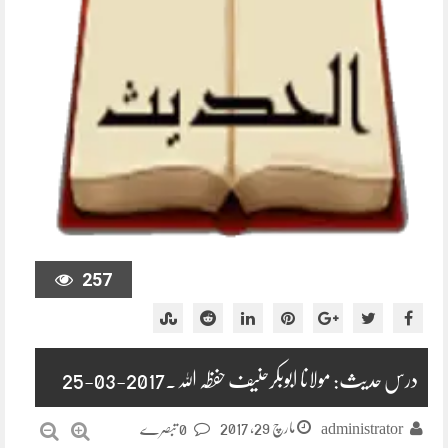
257
درس حدیث: مولانا ابوبکرحنیف حفظہ اللہ۔2017-03-25
مارچ 29, 2017
administrator
0 تبصرے