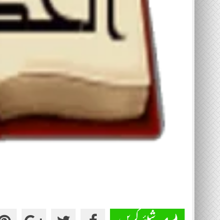
شیئر کریں