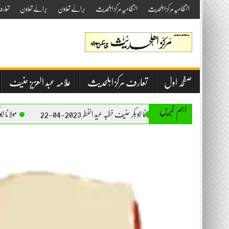
Skip
انتظامیہ مرکز اہلحدیث
انتظامیہ مرکز اہلحدیث
برائے تعاون
برائے تعاون
تعار
to
content
صفحہ اول
تعارف مرکز اہلحدیث
علامہ عبد العزیز حنیف
اہم خبریں
مولانا ابوبکر حنیف خطبہ عید الفطر 2023-04-22
مولانا ابوبکر حنیف خطبہ جمعۃ 