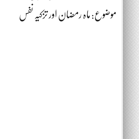
موضوع: ماہ رمضان اور تزکیہ نفس