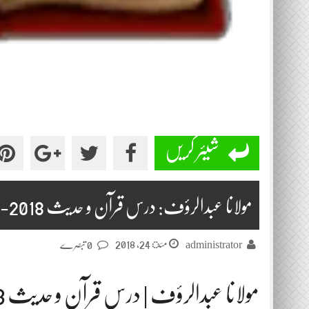
شیئر کریں
مولانا عبدالرؤف: درس قرآن و حدیث 2018-05-24
مئ 24, 2018
administrator
0 تبصرے
مولانا عبدالرؤف | درس قرآن و حدیث 2018-05-24