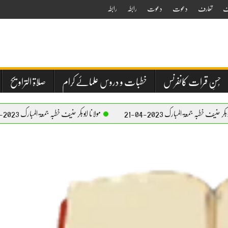
ف
تعارف
دعوت
دعوت
رابطہ
رابطہ
حُسنِ قرات کانفرنس
خطبات و دروس علمائے کرام
صلاۃ التراویح
المبارک 2023-04-21
مولانا ابوبکر حنیف خطبہ جمعۃ المبارک 2023-04-21