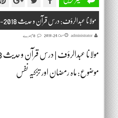
مولانا عبدالرؤف: درس قرآن و حدیث 2018-05-24
مئ 24, 2018
administrator
0 تبصرے
مولانا عبدالرؤف | درس قرآن و حدیث 2018-05-24
موضوع: ماہ رمضان اور تزکیہ نفس