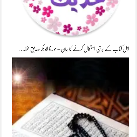
اہل کتاب کے برتن استعمال کرنے کا بیان – مولانا ابو بکر صدیق حفظہ…