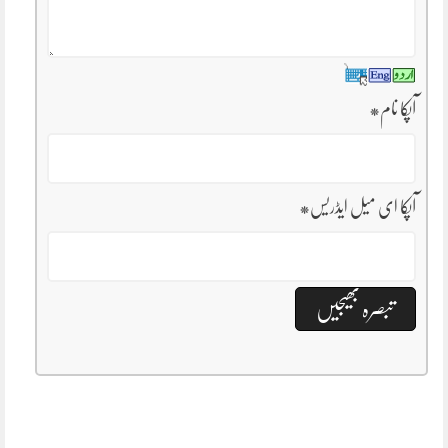
آپکا نام
*
آپکا ای میل ایڈریس
*