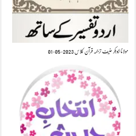
مولانا ابوبکر حنیف ترجمہ قرآن کلاس 2023-05-01