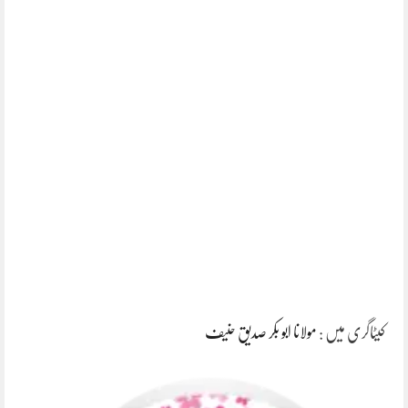
کیٹاگری میں :
مولانا ابو بکر صدیق حنیف