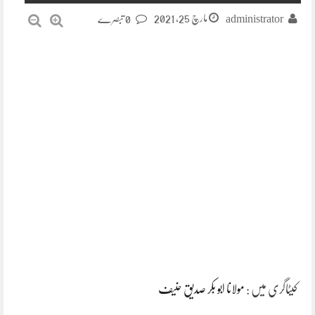
مارچ 25, 2021
administrator
0 تبصرے
کیٹاگری میں :
مولانا ابو بکر صدیق حنیف