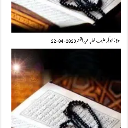
مولانا ابوبکر حنیف خطبہ عید الفطر 2023-04-22