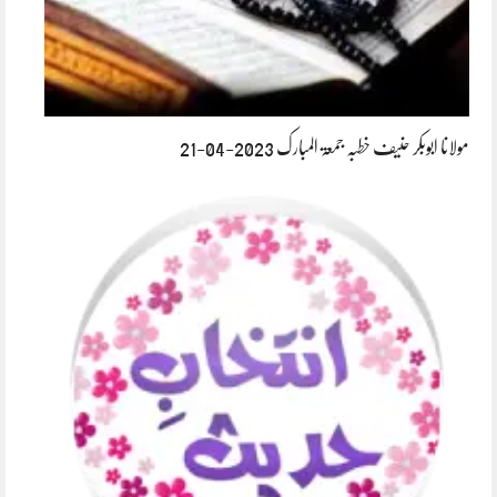
مولانا ابوبکر حنیف خطبہ جمعۃ المبارک 2023-04-21