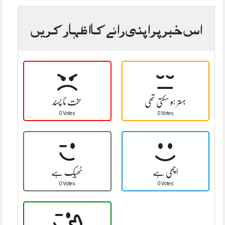
اس خبر پر اپنی رائے کا اظہار کریں
بہتر ہو سکتی تھی
سخت نا پسند
0 Votes
0 Votes
اچھی ہے
ٹھیک ہے
0 Votes
0 Votes