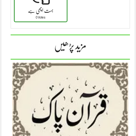
بہت اچھی ہے
0 Votes
مزید پڑھیں