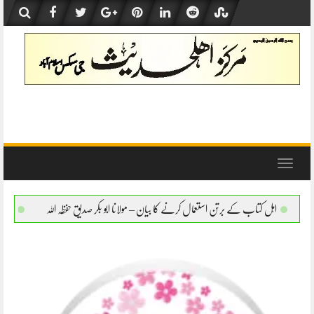
Skip
to
content
Toggle
navigation
 استعمال کرنے کا بیان – مولانا ابو بکر صدیق حفظہ اللہ
اہل کتاب کے برتن استعمال کرنے کا