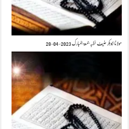
مولانا ابوبکر حنیف خطبہ جمعۃ المبارک 2023-04-28