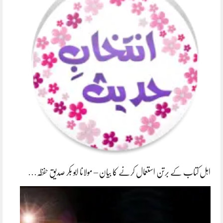
اہل کتاب کے برتن استعمال کرنے کا بیان – مولانا ابو بکر صدیق حفظہ…