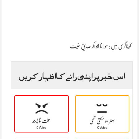
کیٹاگری میں :
مولانا ابو بکر صدیق حنیف
اس خبر پر اپنی رائے کا اظہار کریں
بہتر ہو سکتی تھی
سخت نا پسند
0 Votes
0 Votes