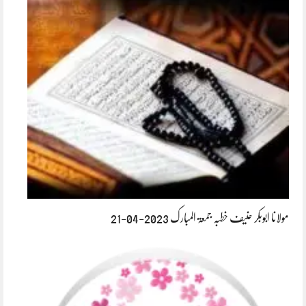
مولانا ابوبکر حنیف خطبہ جمعۃ المبارک 2023-04-21