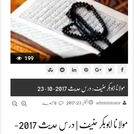
199
مولانا ابوبکر حنیف: درس حدیث 2017-10-23
اکتوبر 23, 2017
administrator
0 تبصرے
مولانا ابوبکر حنیف | درس حدیث 2017-