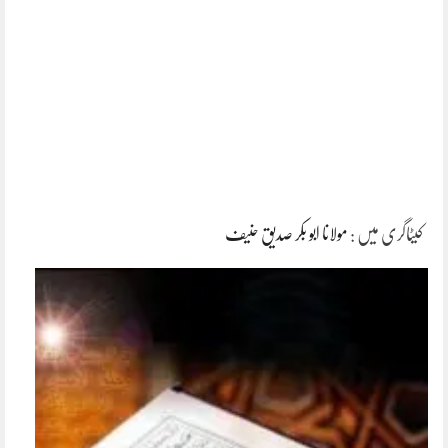
کیٹاگری میں :
مولانا ابو بکر صدیق حنیف