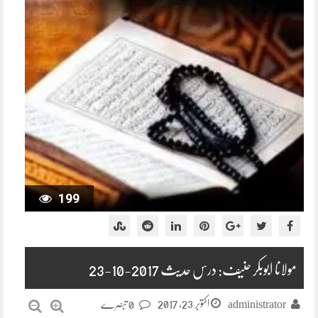
199
مولانا ابوبکر حنیف: درس حدیث 2017-10-23
اکتوبر 23, 2017
administrator
0 تبصرے