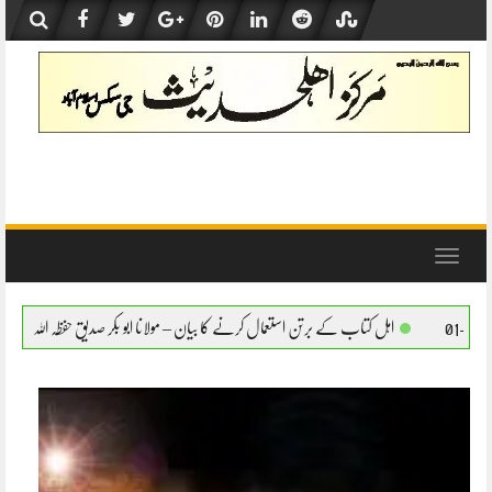
Skip
to
content
Toggle
navigation
رتن استعمال کرنے کا بیان – مولانا ابو بکر صدیق حفظہ اللہ
اہل کتاب کے برتن استعمال کرن