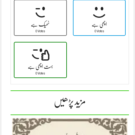
اچھی ہے
ٹھیک ہے
0 Votes
0 Votes
بہت اچھی ہے
0 Votes
مزید پڑھیں