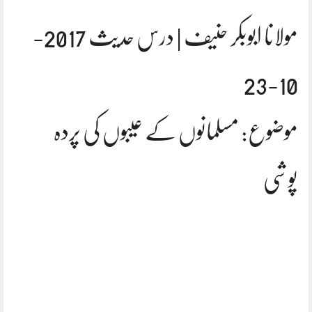
مولانا ابوبکر حنیف | درس حدیث 2017-
10-23
موضوع: مسلمانوں کے عیبوں کی پردہ
پوشی