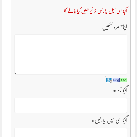
آپکا ای میل ایڈریس شائع نہیں کیا جائے گا
اپنا تبصرہ لکھیں
آپکا نام
*
آپکا ای میل ایڈریس
*