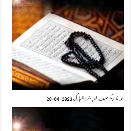
مولانا ابوبکر حنیف خطبہ جمعۃ المبارک 2023-04-28