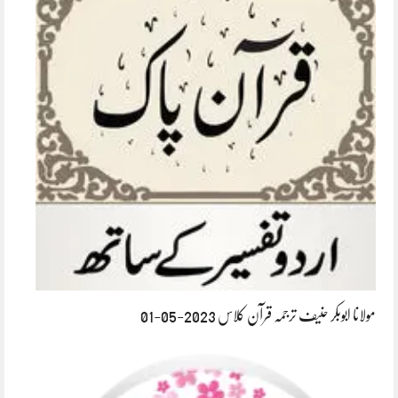
مولانا ابوبکر حنیف ترجمہ قرآن کلاس 2023-05-01