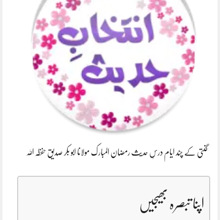
گنتی کے چند ایام درسِ حدیث رمضان المبارک مولانا ابو بکر صدیق حفظہ اللہ
اپنا تبصرہ بھیجیں