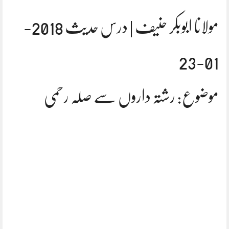
مولانا ابوبکر حنیف | درس حدیث 2018-
01-23
موضوع: رشتہ داروں سے صلہ رحمی