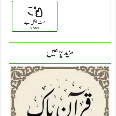
بہت اچھی ہے
0 Votes
مزید پڑھیں