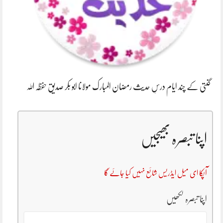
گنتی کے چند ایام درسِ حدیث رمضان المبارک مولانا ابو بکر صدیق حفظہ اللہ
اپنا تبصرہ بھیجیں
آپکا ای میل ایڈریس شائع نہیں کیا جائے گا
اپنا تبصرہ لکھیں