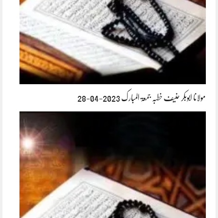
مولانا ابوبکر حنیف خطبہ جمعۃ المبارک 2023-04-28