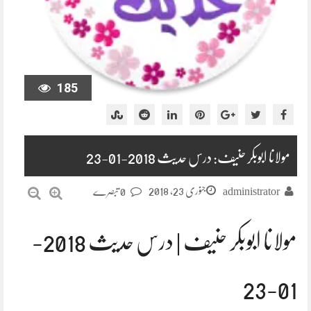
185
مولانا ابوبکر حنیف: درس حدیث 2018-01-23
جنوری 23, 2018
administrator
0 تبصرے
مولانا ابوبکر حنیف | درس حدیث 2018-
01-23