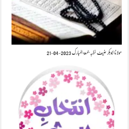
مولانا ابوبکر حنیف خطبہ جمعۃ المبارک 2023-04-21