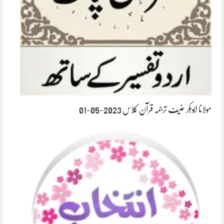
مولانا ابوبکر حنیف ترجمہ قرآن کلاس 2023-05-01