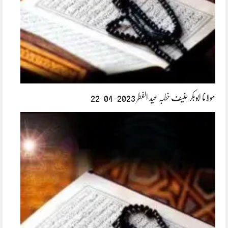
مولانا ابوبکر حنیف خطبہ عید الفطر 2023-04-22