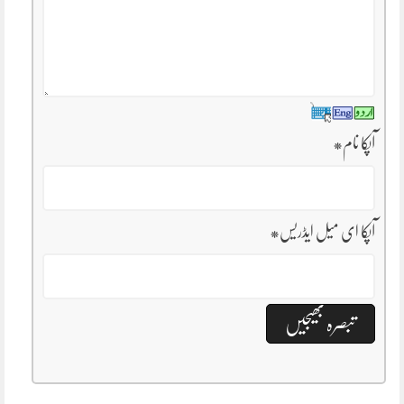
آپکا نام
*
آپکا ای میل ایڈریس
*