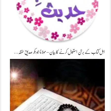
اہل کتاب کے برتن استعمال کرنے کا بیان – مولانا ابو بکر صدیق حفظہ…