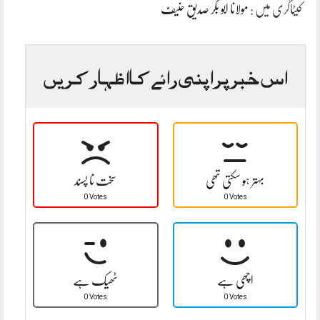
کیٹاگری میں :
مولانا ابو بکر صدیق حنیف
اس خبر پر اپنی رائے کا اظہار کریں
بہتر ہو سکتی تھی
سخت نا پسند
0 Votes
0 Votes
اچھی ہے
ٹھیک ہے
0 Votes
0 Votes