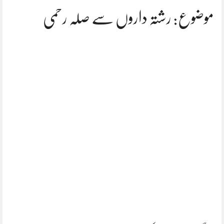
موضوع: رشتہ داروں سے صلہ رحمی