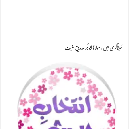
کیٹاگری میں :
مولانا ابو بکر صدیق حنیف