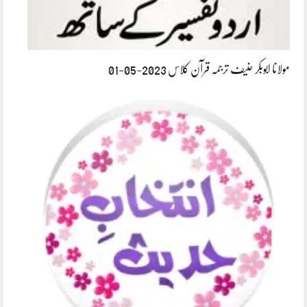
مولانا ابوبکر حنیف ترجمہ قرآن کلاس 2023-05-01