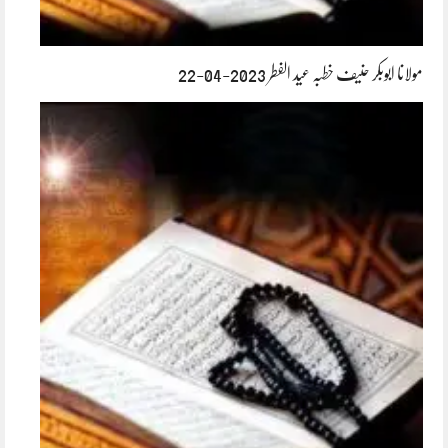
مولانا ابوبکر حنیف خطبہ عید الفطر 2023-04-22