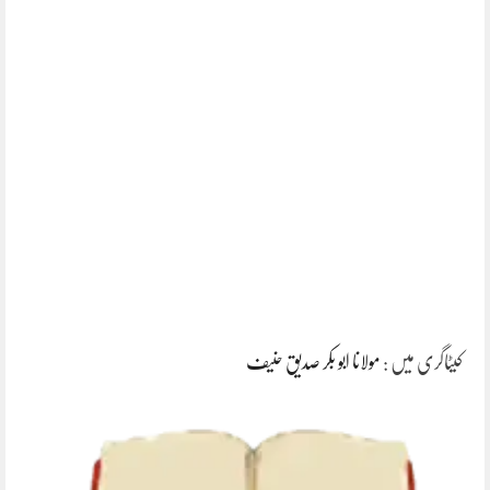
کیٹاگری میں :
مولانا ابو بکر صدیق حنیف