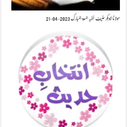
مولانا ابوبکر حنیف خطبہ جمعۃ المبارک 2023-04-21