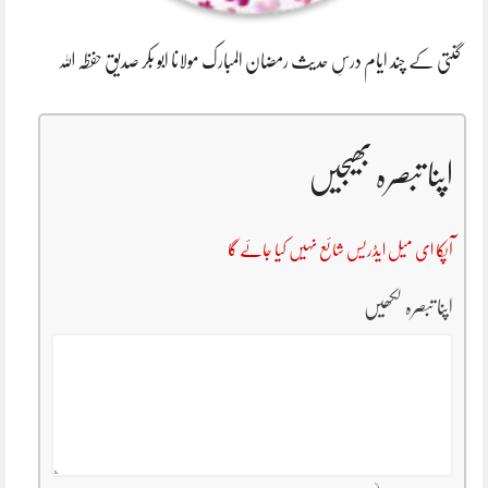
گنتی کے چند ایام درسِ حدیث رمضان المبارک مولانا ابو بکر صدیق حفظہ اللہ
اپنا تبصرہ بھیجیں
آپکا ای میل ایڈریس شائع نہیں کیا جائے گا
اپنا تبصرہ لکھیں