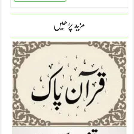
مزید پڑھیں