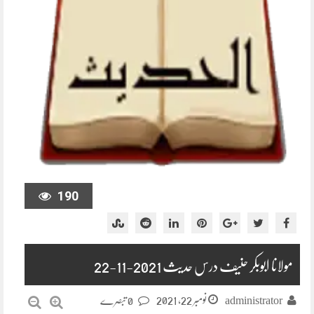
190
مولانا ابوبکر حنیف درس حدیث 2021-11-22
نومبر 22, 2021
administrator
0 تبصرے