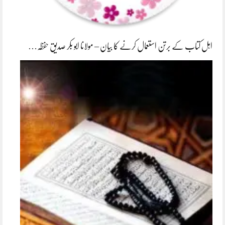
اہل کتاب کے برتن استعمال کرنے کا بیان – مولانا ابو بکر صدیق حفظہ…