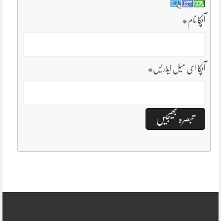
آپکا نام
*
آپکا ای میل ایڈریس
*