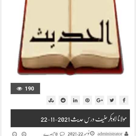
190
مولانا ابوبکر حنیف درس حدیث 2021-11-22
نومبر 22, 2021
administrator
0 تبصرے