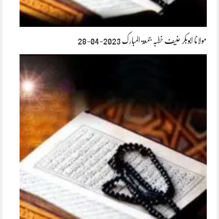
مولانا ابوبکر حنیف خطبہ جمعۃ المبارک 2023-04-28