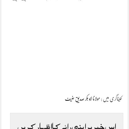
کیٹاگری میں :
مولانا ابو بکر صدیق حنیف
اس خبر پر اپنی رائے کا اظہار کریں