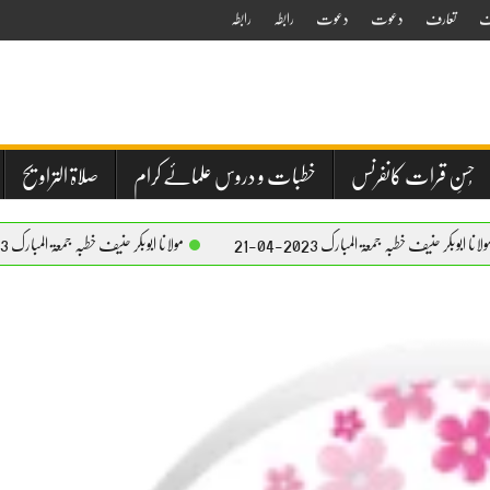
ف
تعارف
دعوت
دعوت
رابطہ
رابطہ
حُسنِ قرات کانفرنس
خطبات و دروس علمائے کرام
صلاۃ التراویح
ہ جمعۃ المبارک 2023-04-21
مولانا ابوبکر حنیف خطبہ جمعۃ المبارک 2023-04-21