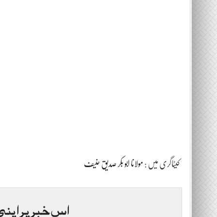
کیٹاگری میں :
مولانا ابو بکر صدیق حنیف
اس خبر پر اپنی