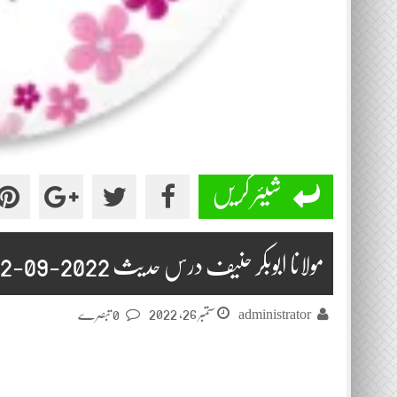
شیئر کریں
مولانا ابوبکر حنیف درس حدیث 2022-09-22
ستمبر 26, 2022
administrator
0 تبصرے