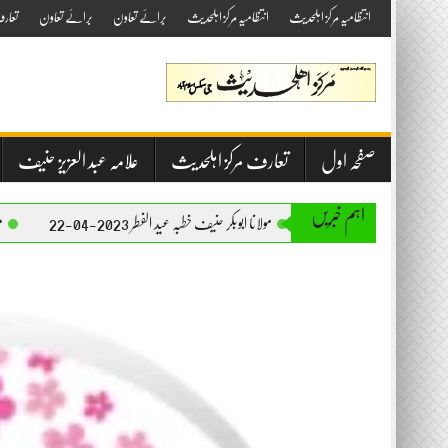
Skip
انتظامیہ مرکز اہلحدیث
انتظامیہ مرکز اہلحدیث
برائے تعاون
برائے تعاون
تعار
to
content
صفحہ اول
تعارف مرکز اہلحدیث
علامہ عبد العزیز حنیف
اہم خبریں
مولانا ابوبکر حنیف خطبہ عید الفطر 2023-04-22
مولانا ابوبکر حنیف خطب