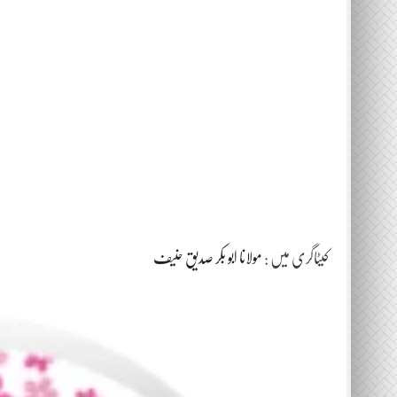
کیٹاگری میں :
مولانا ابو بکر صدیق حنیف