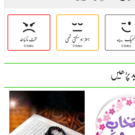
ھیک ہے
بہتر ہو سکتی تھی
سخت نا پسند
0 Votes
0 Votes
0 Votes
د پڑھیں