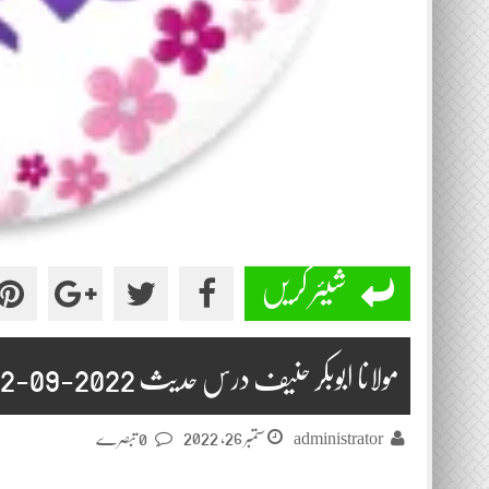
شیئر کریں
مولانا ابوبکر حنیف درس حدیث 2022-09-22
ستمبر 26, 2022
administrator
0 تبصرے