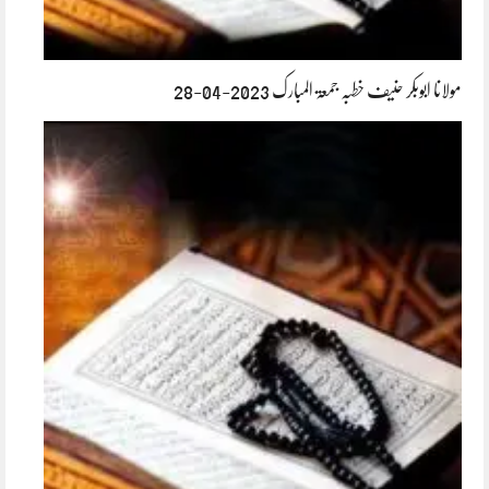
مولانا ابوبکر حنیف خطبہ جمعۃ المبارک 2023-04-28