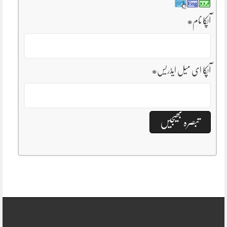
آپکا نام
*
آپکا ای میل ایڈریس
*