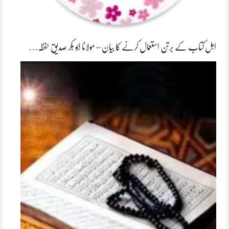
اہل کتاب کے برتن استعمال کرنے کا بیان – مولانا ابو بکر صدیق حفظہ…