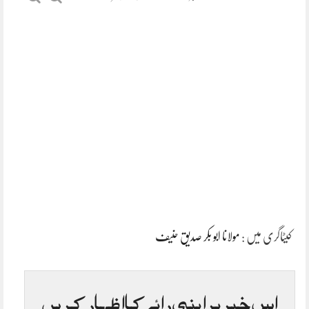
کیٹاگری میں :
مولانا ابو بکر صدیق حنیف
اس خبر پر اپنی رائے کا اظہار کریں