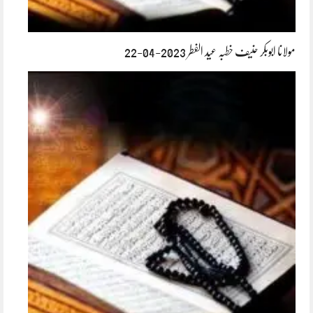
مولانا ابوبکر حنیف خطبہ عید الفطر 2023-04-22