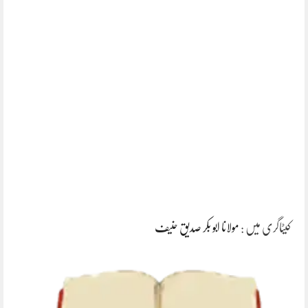
کیٹاگری میں :
مولانا ابو بکر صدیق حنیف