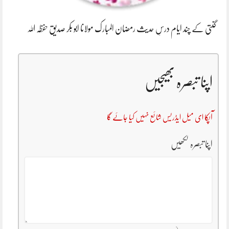
گنتی کے چند ایام درسِ حدیث رمضان المبارک مولانا ابو بکر صدیق حفظہ اللہ
اپنا تبصرہ بھیجیں
آپکا ای میل ایڈریس شائع نہیں کیا جائے گا
اپنا تبصرہ لکھیں