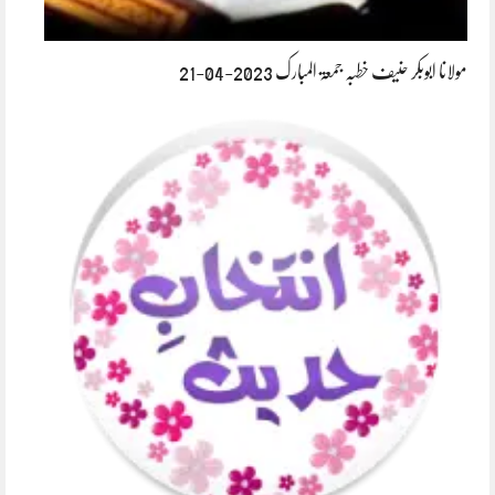
مولانا ابوبکر حنیف خطبہ جمعۃ المبارک 2023-04-21