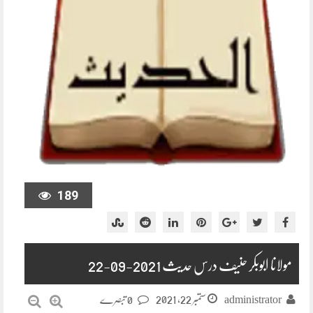
189
مولانا ابوبکر حنیف درس حدیث 2021-09-22
ستمبر 22, 2021
administrator
0 تبصرے