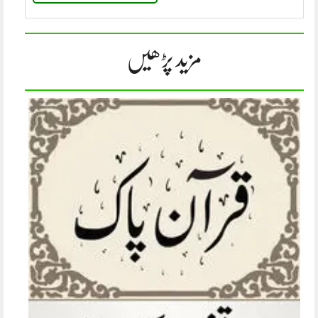
مزید پڑھیں