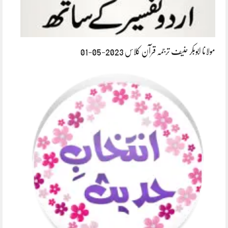
مولانا ابوبکر حنیف ترجمہ قرآن کلاس 2023-05-01