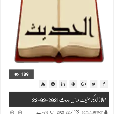
189
مولانا ابوبکر حنیف درس حدیث 2021-09-22
ستمبر 22, 2021
administrator
0 تبصرے