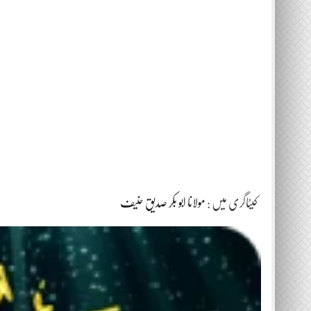
کیٹاگری میں :
مولانا ابو بکر صدیق حنیف