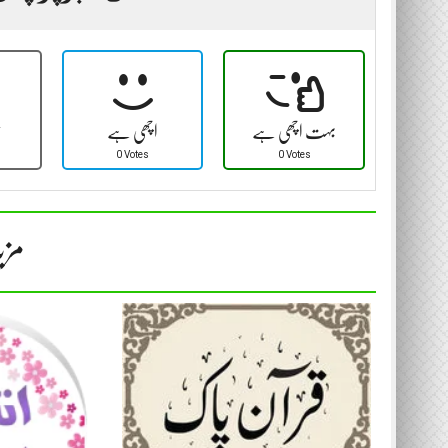
بہت اچھی ہے
اچھی ہے
ٹ
0 Votes
0 Votes
مزی