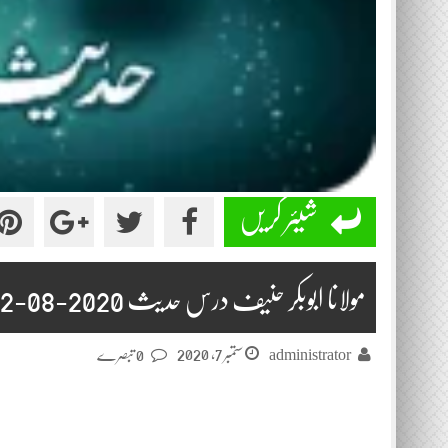
شیئر کریں
مولانا ابوبکر حنیف درس حدیث 2020-08-22
ستمبر 7, 2020
administrator
0 تبصرے