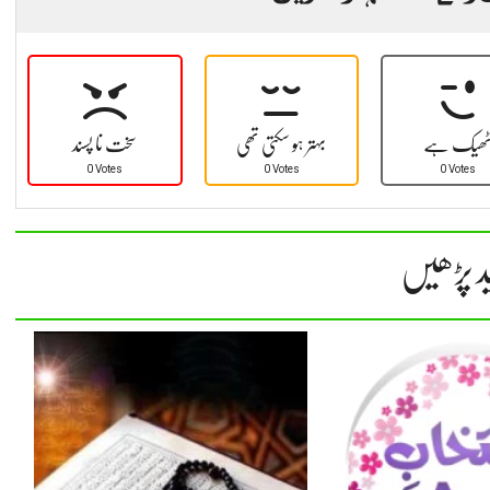
ھیک ہے
بہتر ہو سکتی تھی
سخت نا پسند
0 Votes
0 Votes
0 Votes
د پڑھیں