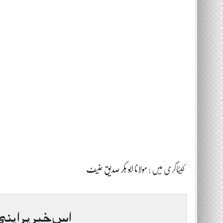
کیٹاگری میں :
مولانا ابو بکر صدیق حنیف
اس خبر پر اپنی