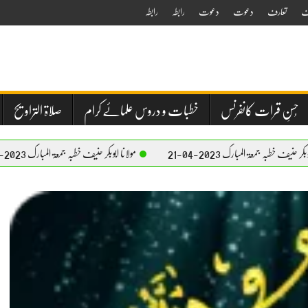
ف
تعارف
دعوت
دعوت
رابطہ
رابطہ
حُسنِ قرات کانفرنس
خطبات و دروس علمائے کرام
صلاۃ التراویح
ک 2023-04-21
مولانا ابوبکر حنیف خطبہ جمعۃ المبارک 2023-04-21
م