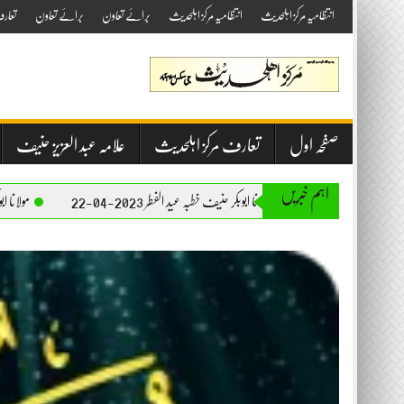
Skip
انتظامیہ مرکز اہلحدیث
انتظامیہ مرکز اہلحدیث
برائے تعاون
برائے تعاون
تعار
to
content
صفحہ اول
تعارف مرکز اہلحدیث
علامہ عبد العزیز حنیف
اہم خبریں
مولانا ابوبکر حنیف خطبہ عید الفطر 2023-04-22
مولانا ابوبکر حنیف خطبہ جمعۃ المبار