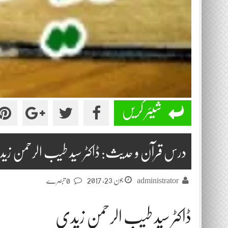
شیئر کریں
درس قرآن و حدیث: ڈاکٹر سید طیب الرحمن زیدی 2017-06
جون 23, 2017
administrator
0 تبصرے
ڈاکٹر سید طیب الرحمن زیدی