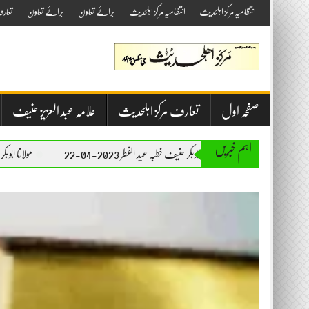
Skip
انتظامیہ مرکز اہلحدیث
انتظامیہ مرکز اہلحدیث
برائے تعاون
برائے تعاون
تعار
to
content
صفحہ اول
تعارف مرکز اہلحدیث
علامہ عبد العزیز حنیف
اہم خبریں
مولانا ابوبکر حنیف خطبہ عید الفطر 2023-04-22
مولانا ابوبکر حنیف خطبہ جمعۃ المبارک 3