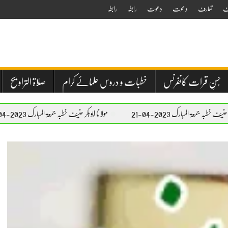
ف
تعارف
دعوت
دعوت
رابطہ
رابطہ
حُسنِ قرات کانفرنس
خطبات و دروس علمائے کرام
صلاۃ التراویح
202-04-21
مولانا ابوبکر حنیف خطبہ جمعۃ المبارک 2023-04-21
مولا