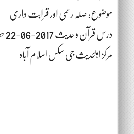
موضوع: صلہ رحمی اور قرابت داری
درس قرآن و حدیث 2017-06-22 حصہ اول
مرکز اہلحدیث جی سکس اسلام آباد