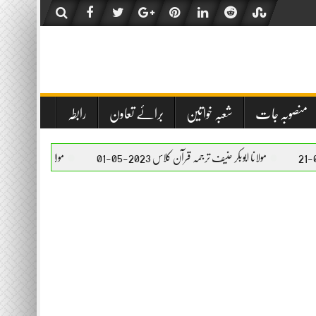
منصوبہ جات
شعبہ خواتین
برائے تعاون
رابطہ
نا ابوبکر حنیف ترجمہ قرآن کلاس 2023-05-01
مولانا ابوبکر حنیف ترجمہ قرآن کلاس 2023-05-01