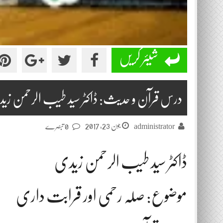
شیئر کریں
درس قرآن و حدیث: ڈاکٹر سید طیب الرحمن زیدی 2017-06
جون 23, 2017
administrator
0 تبصرے
ڈاکٹر سید طیب الرحمن زیدی
موضوع: صلہ رحمی اور قرابت داری