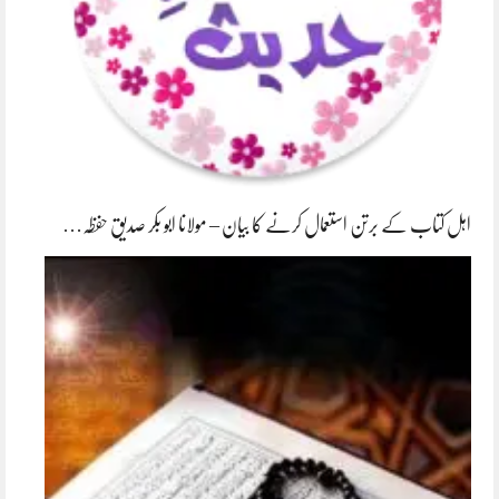
اہل کتاب کے برتن استعمال کرنے کا بیان – مولانا ابو بکر صدیق حفظہ…