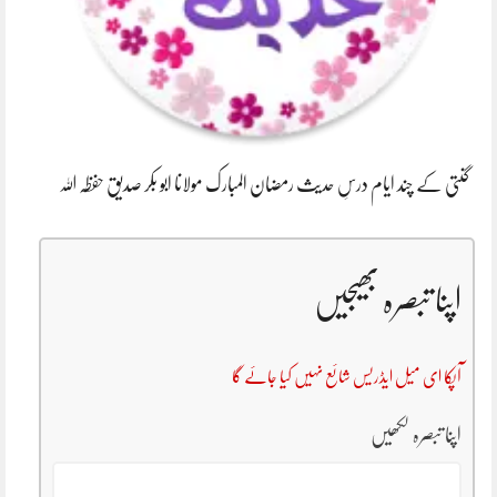
گنتی کے چند ایام درسِ حدیث رمضان المبارک مولانا ابو بکر صدیق حفظہ اللہ
اپنا تبصرہ بھیجیں
آپکا ای میل ایڈریس شائع نہیں کیا جائے گا
اپنا تبصرہ لکھیں