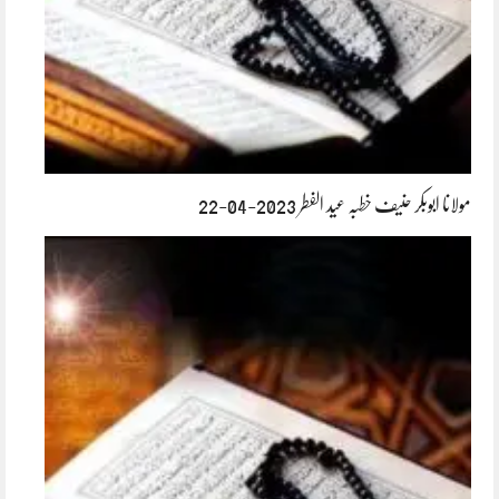
مولانا ابوبکر حنیف خطبہ عید الفطر 2023-04-22