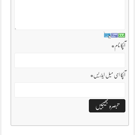
آپکا نام
*
آپکا ای میل ایڈریس
*