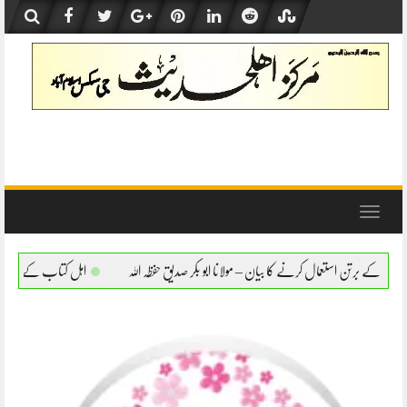
Skip
to
content
Toggle
navigation
بیان – مولانا ابو بکر صدیق حفظہ اللہ
اہل کتاب کے برتن استعمال کرنے کا بیان – مولانا ا