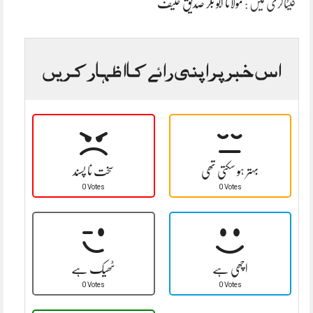
کیٹاگری میں :
مولانا ابو بکر صدیق حنیف
اس خبر پر اپنی رائے کا اظہار کریں
بہتر ہو سکتی تھی
سخت نا پسند
0 Votes
0 Votes
اچھی ہے
ٹھیک ہے
0 Votes
0 Votes