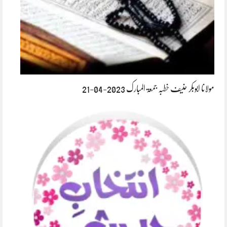
مولانا ابوبکر حنیف خطبہ جمعۃ المبارک 2023-04-21