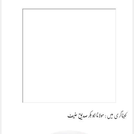
کیٹاگری میں :
مولانا ابو بکر صدیق حنیف