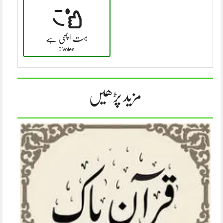
بہت اچھی ہے
0 Votes
مزید پڑھیں