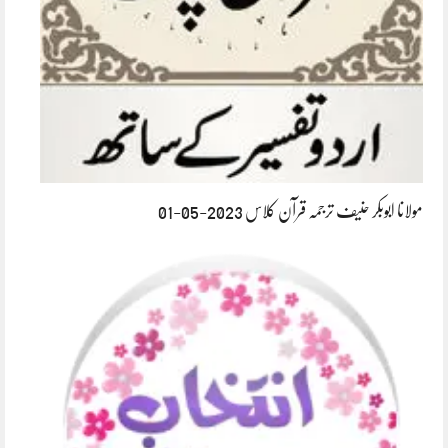
مولانا ابوبکر حنیف ترجمہ قرآن کلاس 2023-05-01