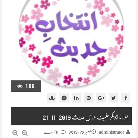
188
مولانا ابوبکر حنیف درس حدیث 2019-11-21
نومبر 22, 2019
administrator
0 تبصرے