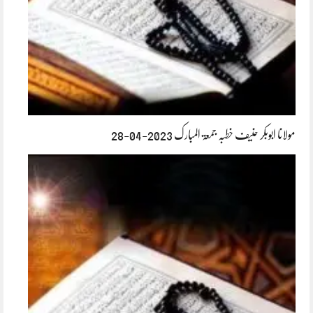
مولانا ابوبکر حنیف خطبہ جمعۃ المبارک 2023-04-28