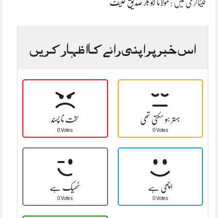
کیٹاگری میں :
مولانا ابو بکر صدیق حنیف
اس خبر پر اپنی رائے کا اظہار کریں
بہتر ہو سکتی تھی
سخت نا پسند
0 Votes
0 Votes
اچھی ہے
ٹھیک ہے
0 Votes
0 Votes