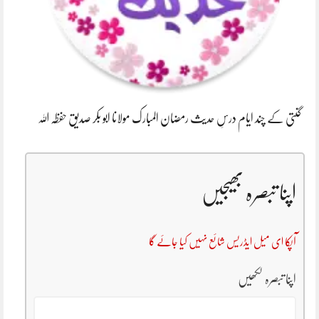
گنتی کے چند ایام درسِ حدیث رمضان المبارک مولانا ابو بکر صدیق حفظہ اللہ
اپنا تبصرہ بھیجیں
آپکا ای میل ایڈریس شائع نہیں کیا جائے گا
اپنا تبصرہ لکھیں