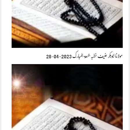
مولانا ابوبکر حنیف خطبہ جمعۃ المبارک 2023-04-28