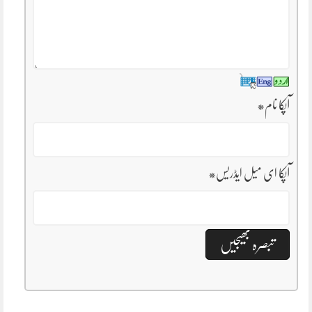
آپکا نام
*
آپکا ای میل ایڈریس
*