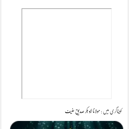
کیٹاگری میں :
مولانا ابو بکر صدیق حنیف