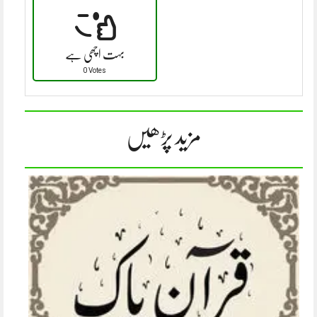
بہت اچھی ہے
0 Votes
مزید پڑھیں