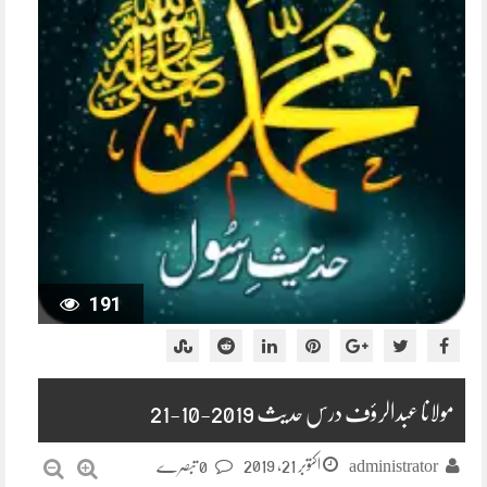
191
مولانا عبدالرؤف درس حدیث 2019-10-21
اکتوبر 21, 2019
administrator
0 تبصرے