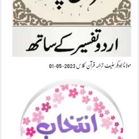
مولانا ابوبکر حنیف ترجمہ قرآن کلاس 2023-05-01