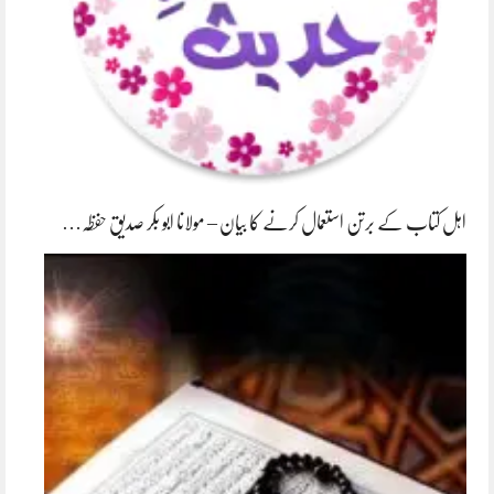
اہل کتاب کے برتن استعمال کرنے کا بیان – مولانا ابو بکر صدیق حفظہ…