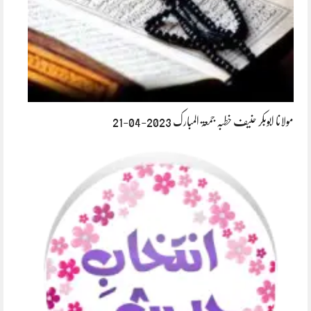
مولانا ابوبکر حنیف خطبہ جمعۃ المبارک 2023-04-21