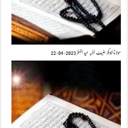
مولانا ابوبکر حنیف خطبہ عید الفطر 2023-04-22