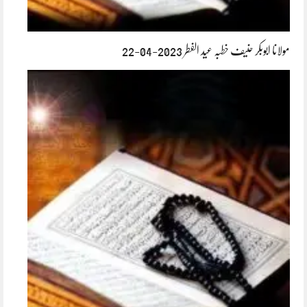
مولانا ابوبکر حنیف خطبہ عید الفطر 2023-04-22