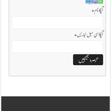
آپکا نام
*
آپکا ای میل ایڈریس
*