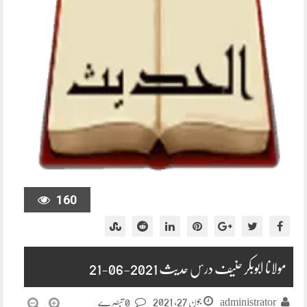
160
مولانا ابوبکر حنیف درس حدیث 2021-06-21
جون 27, 2021
administrator
0 تبصرے