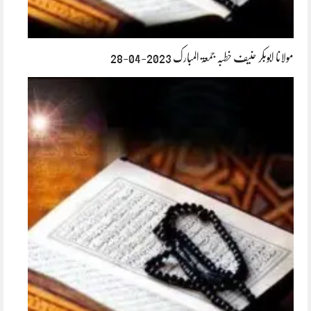
مولانا ابوبکر حنیف خطبہ جمعۃ المبارک 2023-04-28