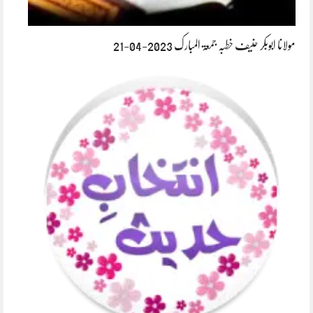
مولانا ابوبکر حنیف خطبہ جمعۃ المبارک 2023-04-21