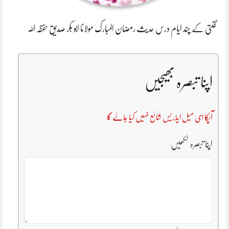
گنتی کے چند ایام درسِ حدیث رمضان المبارک مولانا ابو بکر صدیق حفظہ اللہ
اپنا تبصرہ بھیجیں
آپکا ای میل ایڈریس شائع نہیں کیا جائے گا
اپنا تبصرہ لکھیں