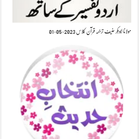
مولانا ابوبکر حنیف ترجمہ قرآن کلاس 2023-05-01