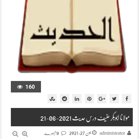
160
مولانا ابوبکر حنیف درس حدیث 2021-06-21
جون 27, 2021
administrator
0 تبصرے