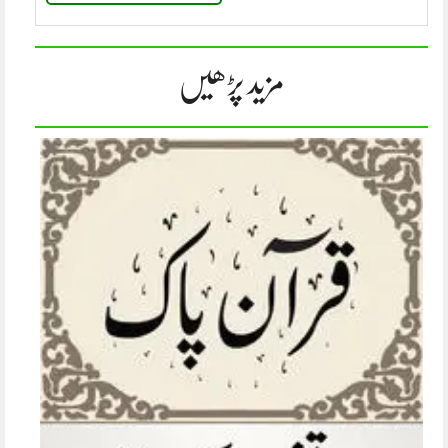
مزید پڑھیں