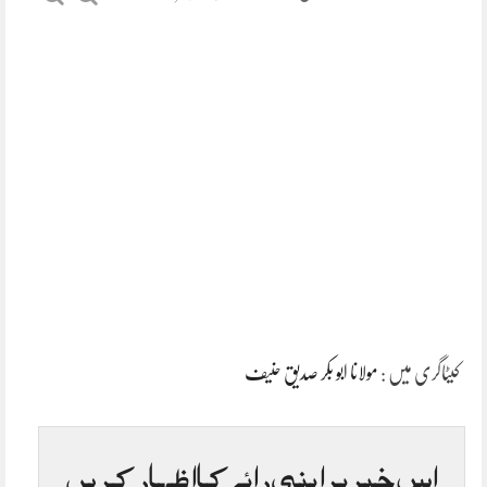
کیٹاگری میں :
مولانا ابو بکر صدیق حنیف
اس خبر پر اپنی رائے کا اظہار کریں