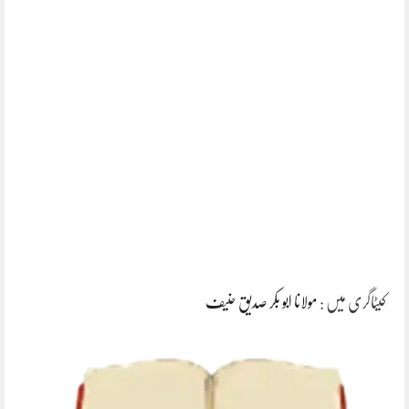
کیٹاگری میں :
مولانا ابو بکر صدیق حنیف