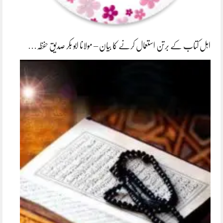
اہل کتاب کے برتن استعمال کرنے کا بیان – مولانا ابو بکر صدیق حفظہ…