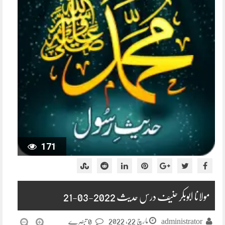
171
مولانا ابوبکر حنیف درس حدیث 2022-03-21
مارچ 22, 2022
administrator
0 تبصرے