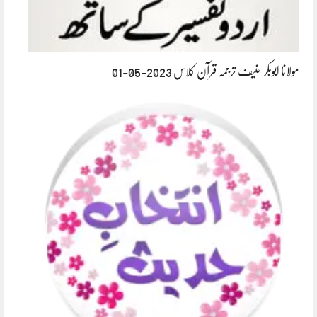
مولانا ابوبکر حنیف ترجمہ قرآن کلاس 2023-05-01