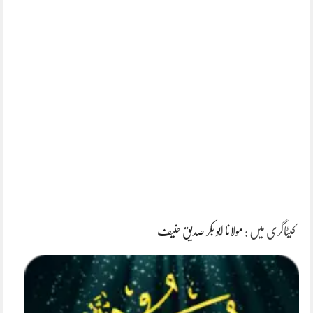
کیٹاگری میں :
مولانا ابو بکر صدیق حنیف