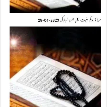
مولانا ابوبکر حنیف خطبہ جمعۃ المبارک 2023-04-28