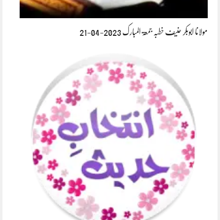
مولانا ابوبکر حنیف خطبہ جمعۃ المبارک 2023-04-21