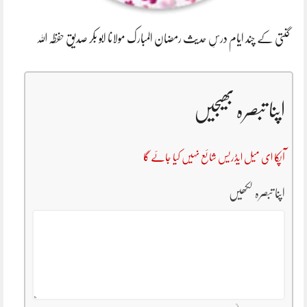
گنتی کے چند ایام درسِ حدیث رمضان المبارک مولانا ابو بکر صدیق حفظہ اللہ
اپنا تبصرہ بھیجیں
آپکا ای میل ایڈریس شائع نہیں کیا جائے گا
اپنا تبصرہ لکھیں