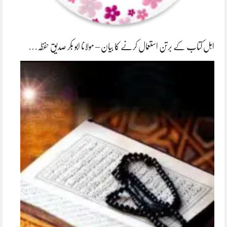
اہل کتاب کے برتن استعمال کرنے کا بیان – مولانا ابو بکر صدیق حفظہ…