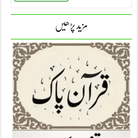
مزید پڑھیں