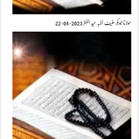
مولانا ابوبکر حنیف خطبہ عید الفطر 2023-04-22