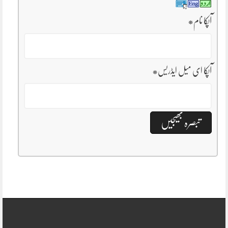
آپکا نام
*
آپکا ای میل ایڈریس
*