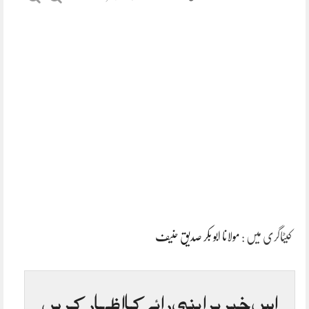
کیٹاگری میں :
مولانا ابو بکر صدیق حنیف
اس خبر پر اپنی رائے کا اظہار کریں