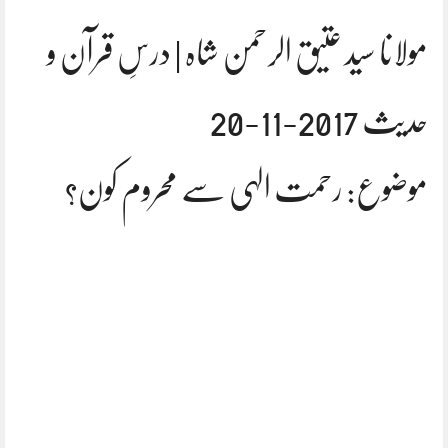
مولانا سید عتیق الرحمن شاہ | درسِ قرآن و
حدیث 2017-11-20
موضوع: رحمت الہی سے محروم کون؟