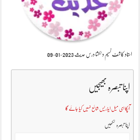
استاد کاشف نسیم دلکشا درس حدیث 2023-01-09
اپنا تبصرہ بھیجیں
آپکا ای میل ایڈریس شائع نہیں کیا جائے گا
اپنا تبصرہ لکھیں