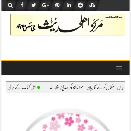
Skip
to
content
Toggle
navigation
– مولانا ابو بکر صدیق حفظہ اللہ
اہل کتاب کے برتن استعمال کرنے کا بیان – مولانا ابو بک