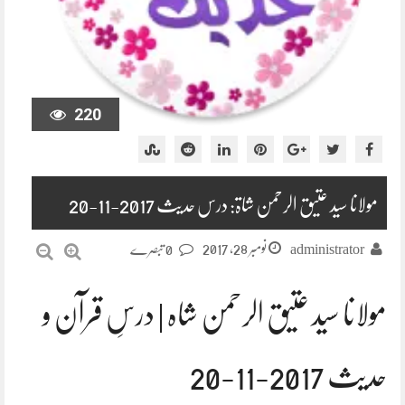
220
مولانا سید عتیق الرحمن شاۃ: درس حدیث 2017-11-20
نومبر 28, 2017
administrator
0 تبصرے
مولانا سید عتیق الرحمن شاہ | درسِ قرآن و
حدیث 2017-11-20