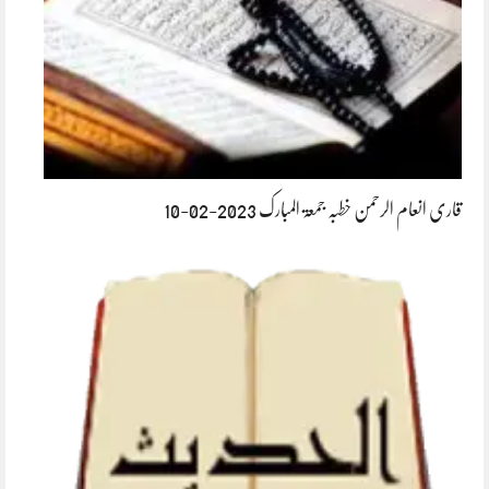
قاری انعام الرحمن خطبہ جمعۃ المبارک 2023-02-10