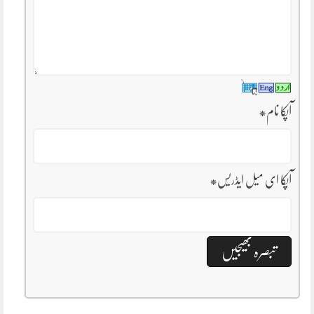
آپکا نام
*
آپکا ای میل ایڈریس
*