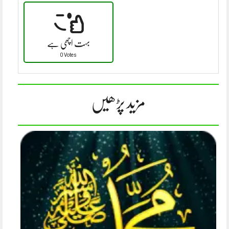
بہت اچھی ہے
0 Votes
مزید پڑھیں