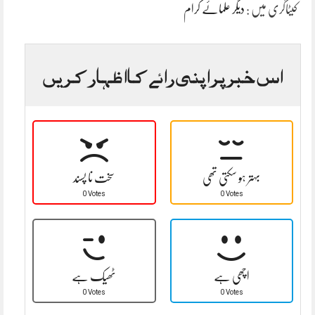
کیٹاگری میں :
دیگر علمائے کرام
اس خبر پر اپنی رائے کا اظہار کریں
بہتر ہو سکتی تھی
سخت نا پسند
0 Votes
0 Votes
اچھی ہے
ٹھیک ہے
0 Votes
0 Votes