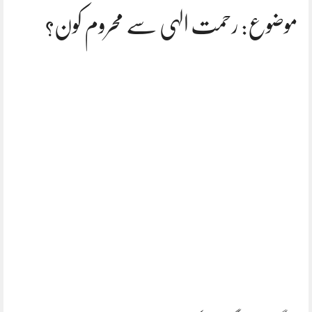
موضوع: رحمت الہی سے محروم کون؟