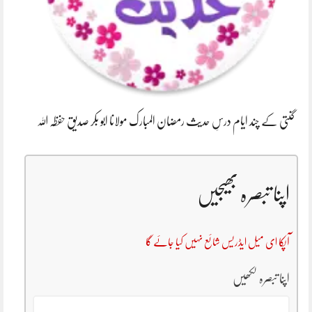
گنتی کے چند ایام درسِ حدیث رمضان المبارک مولانا ابو بکر صدیق حفظہ اللہ
اپنا تبصرہ بھیجیں
آپکا ای میل ایڈریس شائع نہیں کیا جائے گا
اپنا تبصرہ لکھیں