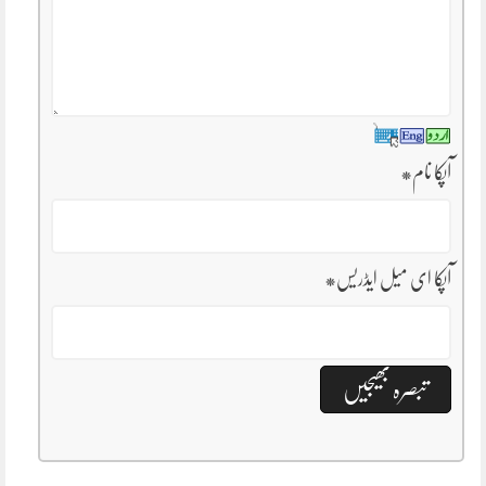
آپکا نام
*
آپکا ای میل ایڈریس
*