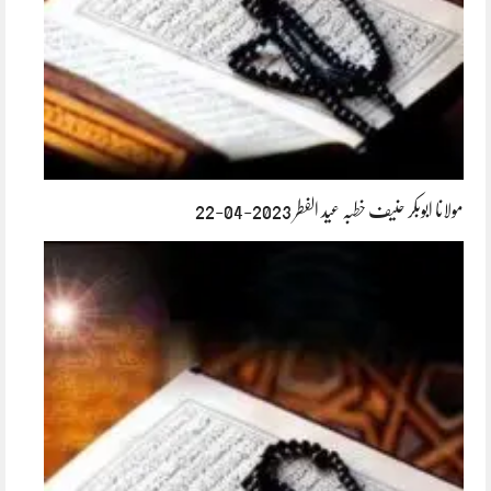
مولانا ابوبکر حنیف خطبہ عید الفطر 2023-04-22