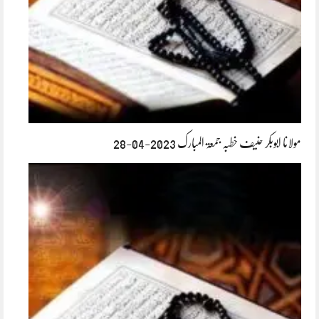
مولانا ابوبکر حنیف خطبہ جمعۃ المبارک 2023-04-28