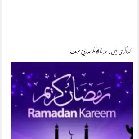
کیٹاگری میں :
مولانا ابو بکر صدیق حنیف