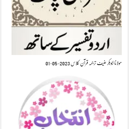
مولانا ابوبکر حنیف ترجمہ قرآن کلاس 2023-05-01