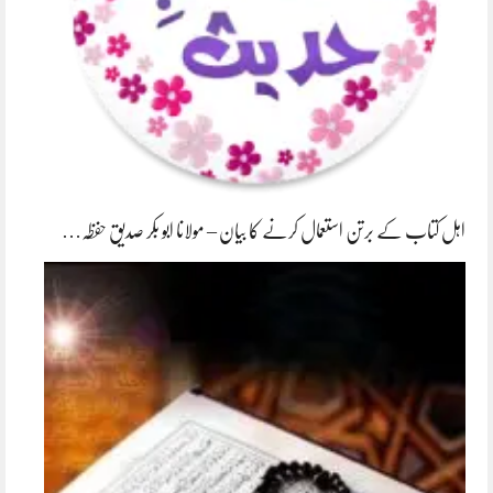
اہل کتاب کے برتن استعمال کرنے کا بیان – مولانا ابو بکر صدیق حفظہ…