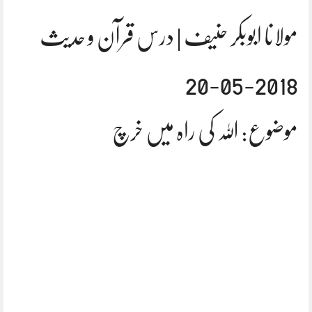
مولانا ابوبکر حنیف | درس قرآن و حدیث
2018-05-20
موضوع: اللہ کی راہ میں خرچ