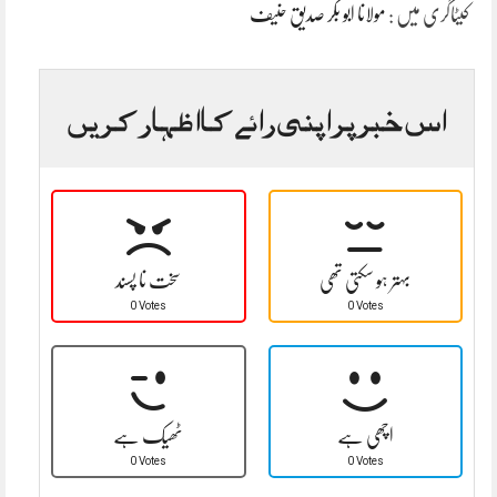
کیٹاگری میں :
مولانا ابو بکر صدیق حنیف
اس خبر پر اپنی رائے کا اظہار کریں
بہتر ہو سکتی تھی
سخت نا پسند
0 Votes
0 Votes
اچھی ہے
ٹھیک ہے
0 Votes
0 Votes