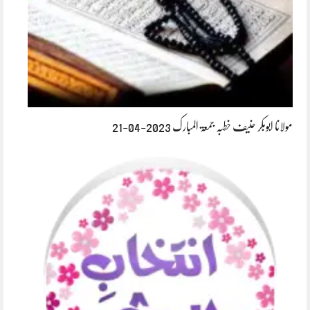
مولانا ابوبکر حنیف خطبہ جمعۃ المبارک 2023-04-21