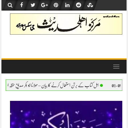
Skip
to
content
Toggle
navigation
ے برتن استعمال کرنے کا بیان – مولانا ابو بکر صدیق حفظہ اللہ
اہل کتاب کے برتن استعمال 