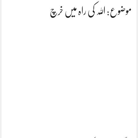
موضوع: اللہ کی راہ میں خرچ