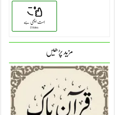
بہت اچھی ہے
0 Votes
مزید پڑھیں