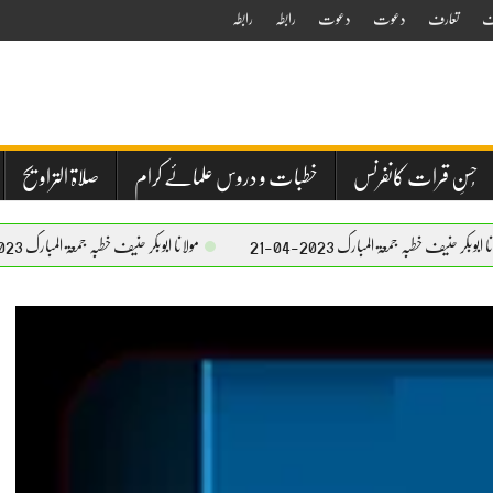
ف
تعارف
دعوت
دعوت
رابطہ
رابطہ
حُسنِ قرات کانفرنس
خطبات و دروس علمائے کرام
صلاۃ التراویح
معۃ المبارک 2023-04-21
مولانا ابوبکر حنیف خطبہ جمعۃ المبارک 2023-04-21