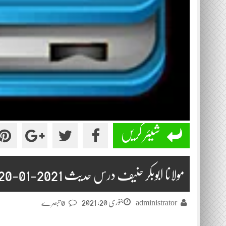
شیئر کریں
مولانا ابوبکر حنیف درس حدیث 2021-01-20
جنوری 20, 2021
administrator
0 تبصرے