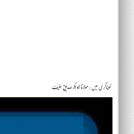
کیٹاگری میں :
مولانا ابو بکر صدیق حنیف