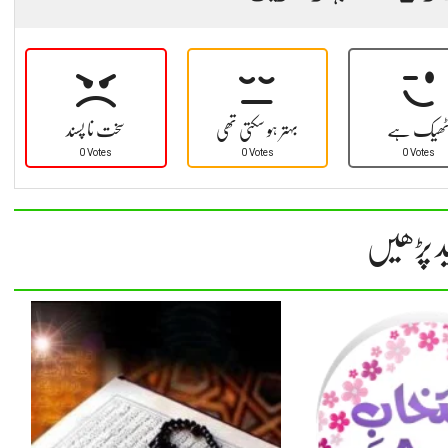
ھیک ہے
بہتر ہو سکتی تھی
سخت نا پسند
0 Votes
0 Votes
0 Votes
د پڑھیں