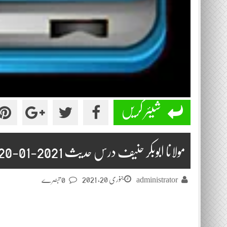
شیئر کریں
مولانا ابوبکر حنیف درس حدیث 2021-01-20
جنوری 20, 2021
administrator
0 تبصرے