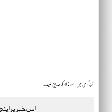
کیٹاگری میں :
مولانا ابو بکر صدیق حنیف
اس خبر پر اپنی