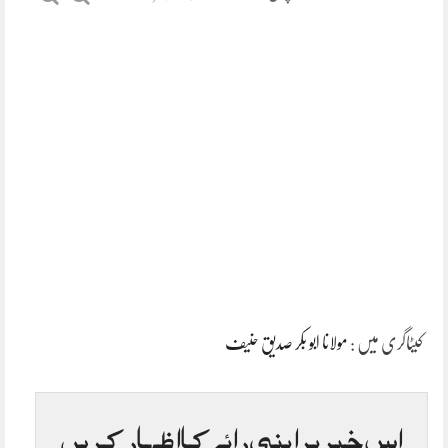
کیٹاگری میں :
مولانا ابو بکر صدیق حنیف
اس خبر پر اپنی رائے کا اظہار کریں