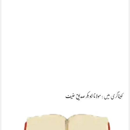
کیٹاگری میں :
مولانا ابو بکر صدیق حنیف