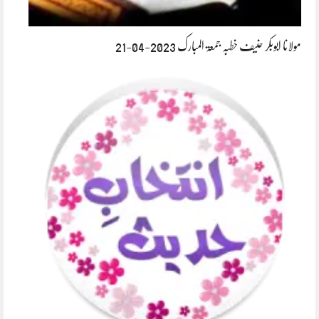
مولانا ابوبکر حنیف خطبہ جمعۃ المبارک 2023-04-21