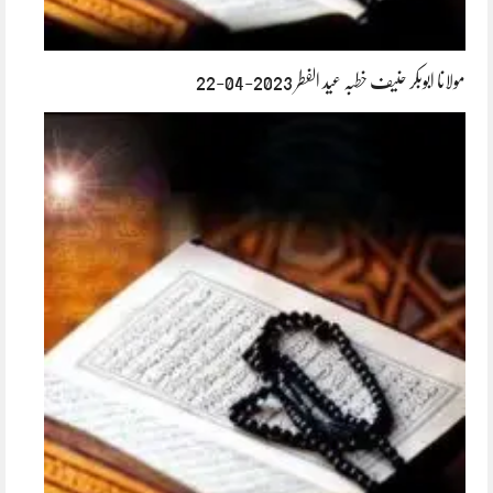
مولانا ابوبکر حنیف خطبہ عید الفطر 2023-04-22