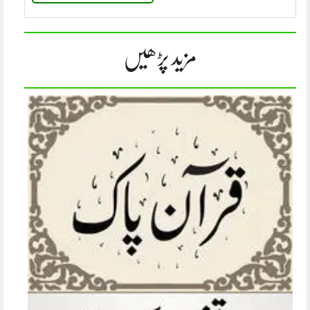
مزید پڑھیں