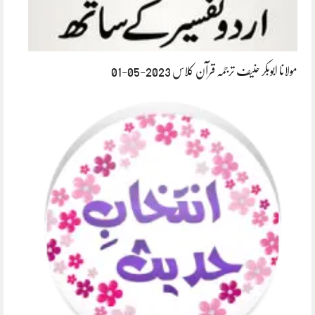
مولانا ابوبکر حنیف ترجمہ قرآن کلاس 2023-05-01