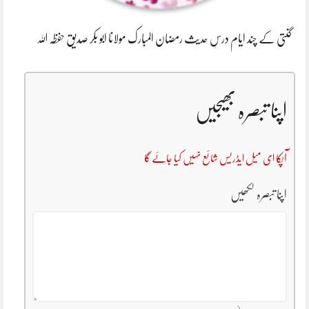
گنتی کے چند ایام درسِ حدیث رمضان المبارک مولانا ابو بکر صدیق حفظہ اللہ
اپنا تبصرہ بھیجیں
آپکا ای میل ایڈریس شائع نہیں کیا جائے گا
اپنا تبصرہ لکھیں