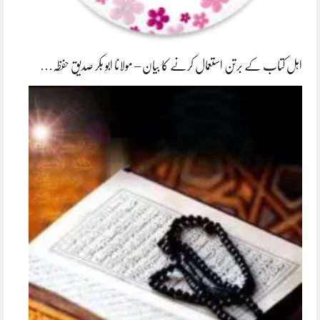
اہل کتاب کے برتن استعمال کرنے کا بیان – مولانا ابو بکر صدیق حفظہ…