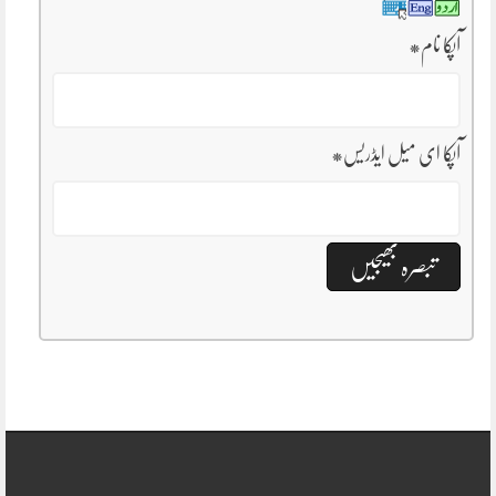
آپکا نام
*
آپکا ای میل ایڈریس
*