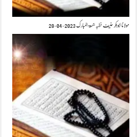
مولانا ابوبکر حنیف خطبہ جمعۃ المبارک 2023-04-28