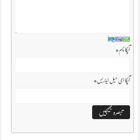
آپکا نام
*
آپکا ای میل ایڈریس
*