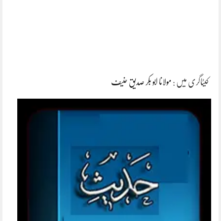
کیٹاگری میں :
مولانا ابو بکر صدیق حنیف