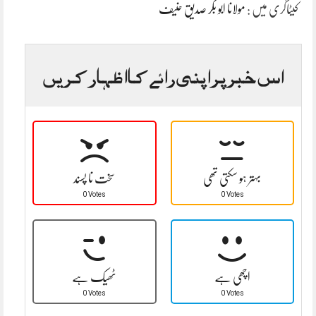
کیٹاگری میں :
مولانا ابو بکر صدیق حنیف
اس خبر پر اپنی رائے کا اظہار کریں
بہتر ہو سکتی تھی
سخت نا پسند
0 Votes
0 Votes
اچھی ہے
ٹھیک ہے
0 Votes
0 Votes