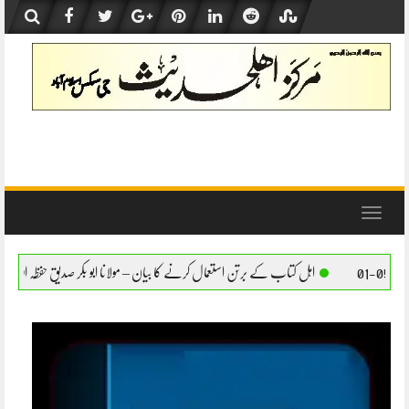
Skip
to
content
Toggle
navigation
ب کے برتن استعمال کرنے کا بیان – مولانا ابو بکر صدیق حفظہ اللہ
اہل کتاب کے برتن استعم