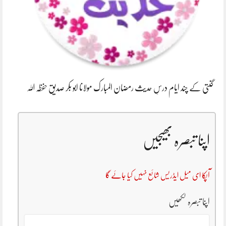
گنتی کے چند ایام درسِ حدیث رمضان المبارک مولانا ابو بکر صدیق حفظہ اللہ
اپنا تبصرہ بھیجیں
آپکا ای میل ایڈریس شائع نہیں کیا جائے گا
اپنا تبصرہ لکھیں