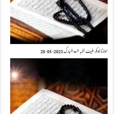
مولانا ابوبکر حنیف خطبہ جمعۃ المبارک 2023-04-28