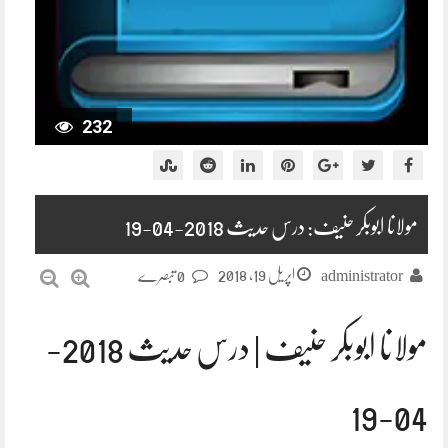
232
مولانا ابوبکر حنیف: درس حدیث 2018-04-19
اپریل 19, 2018
administrator
0 تبصرے
مولانا ابوبکر حنیف | درس حدیث 2018-
04-19