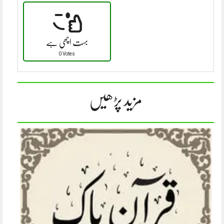
بہت اچھی ہے
0 Votes
مزید پڑھیں