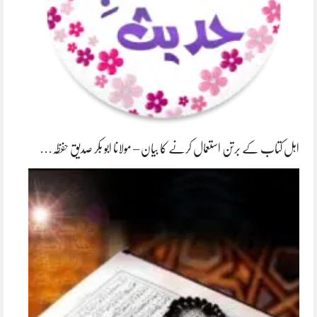
اہل کتاب کے برتن استعمال کرنے کا بیان – مولانا ابو بکر صدیق حفظہ…