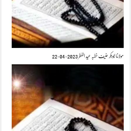
مولانا ابوبکر حنیف خطبہ عید الفطر 2023-04-22