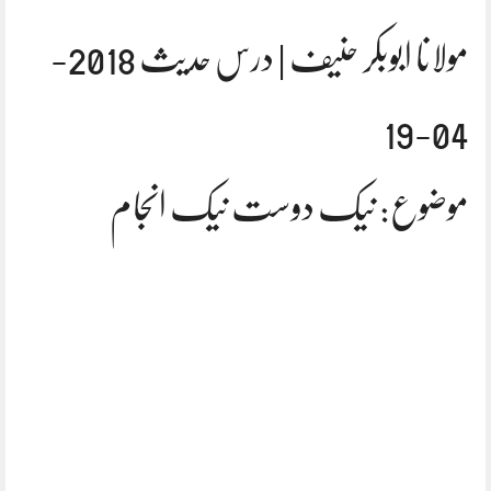
مولانا ابوبکر حنیف | درس حدیث 2018-
04-19
موضوع: نیک دوست نیک انجام