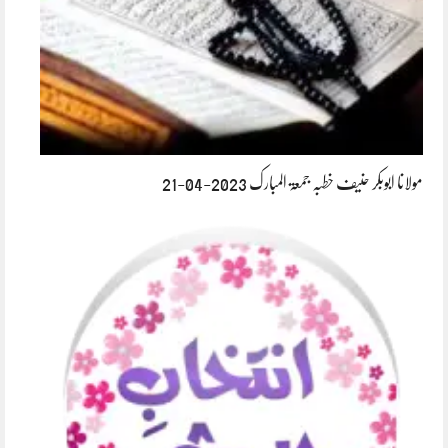
مولانا ابوبکر حنیف خطبہ جمعۃ المبارک 2023-04-21