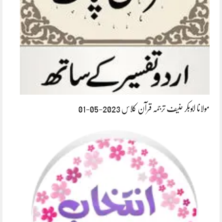
مولانا ابوبکر حنیف ترجمہ قرآن کلاس 2023-05-01