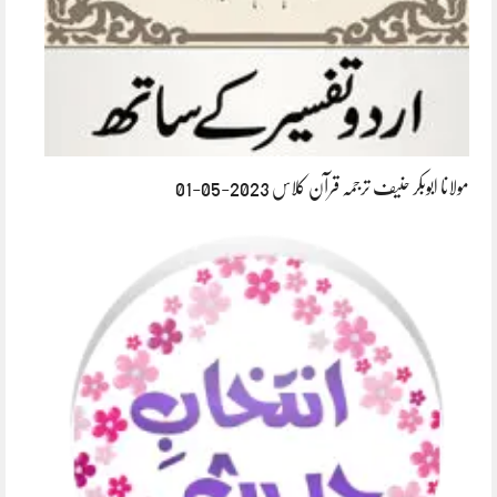
مولانا ابوبکر حنیف ترجمہ قرآن کلاس 2023-05-01