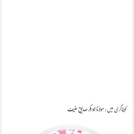
کیٹاگری میں :
مولانا ابو بکر صدیق حنیف