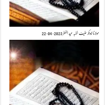
مولانا ابوبکر حنیف خطبہ عید الفطر 2023-04-22