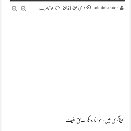
جنوری 20, 2021
administrator
0 تبصرے
کیٹاگری میں :
مولانا ابو بکر صدیق حنیف