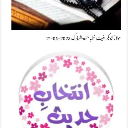
مولانا ابوبکر حنیف خطبہ جمعۃ المبارک 2023-04-21