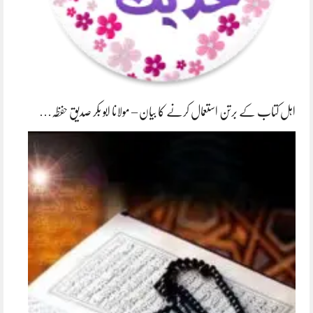
اہل کتاب کے برتن استعمال کرنے کا بیان – مولانا ابو بکر صدیق حفظہ…