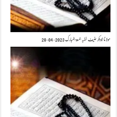
مولانا ابوبکر حنیف خطبہ جمعۃ المبارک 2023-04-28