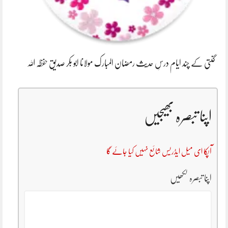
گنتی کے چند ایام درسِ حدیث رمضان المبارک مولانا ابو بکر صدیق حفظہ اللہ
اپنا تبصرہ بھیجیں
آپکا ای میل ایڈریس شائع نہیں کیا جائے گا
اپنا تبصرہ لکھیں