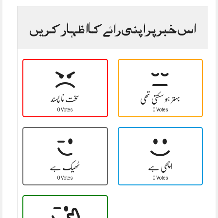
اس خبر پر اپنی رائے کا اظہار کریں
بہتر ہو سکتی تھی
سخت نا پسند
0 Votes
0 Votes
اچھی ہے
ٹھیک ہے
0 Votes
0 Votes