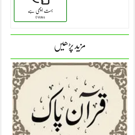
بہت اچھی ہے
0 Votes
مزید پڑھیں