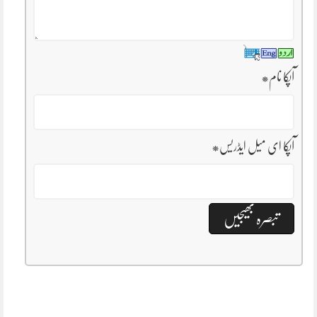
آپکا نام
*
آپکا ای میل ایڈریس
*