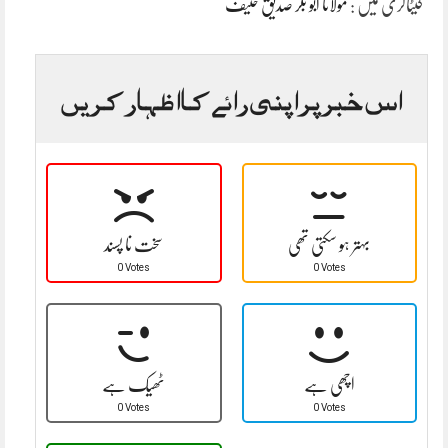
کیٹاگری میں :
مولانا ابو بکر صدیق حنیف
اس خبر پر اپنی رائے کا اظہار کریں
بہتر ہو سکتی تھی
سخت نا پسند
0 Votes
0 Votes
اچھی ہے
ٹھیک ہے
0 Votes
0 Votes