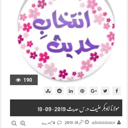
190
مولانا ابوبکر حنیف درس حدیث 2019-09-18
ستمبر 18, 2019
administrator
0 تبصرے