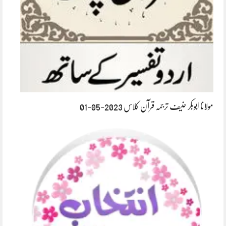
مولانا ابوبکر حنیف ترجمہ قرآن کلاس 2023-05-01