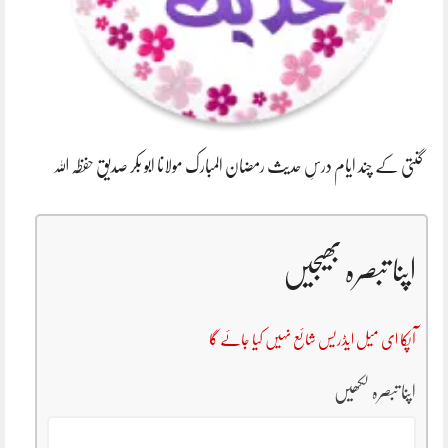
گنتی کے چند ایام درسِ حدیث رمضان المبارک مولانا ابو بکر صدیق حفظہ اللہ
اپنا تبصرہ بھیجیں
آپکا ای میل ایڈریس شائع نہیں کیا جائے گا
اپنا تبصرہ لکھیں