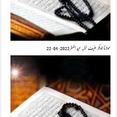
مولانا ابوبکر حنیف خطبہ عید الفطر 2023-04-22