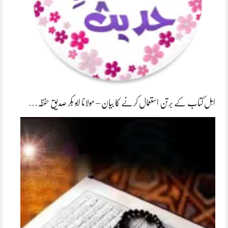
اہل کتاب کے برتن استعمال کرنے کا بیان – مولانا ابو بکر صدیق حفظہ…