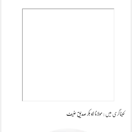
کیٹاگری میں :
مولانا ابو بکر صدیق حنیف