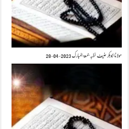
مولانا ابوبکر حنیف خطبہ جمعۃ المبارک 2023-04-28