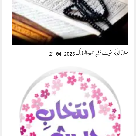
مولانا ابوبکر حنیف خطبہ جمعۃ المبارک 2023-04-21