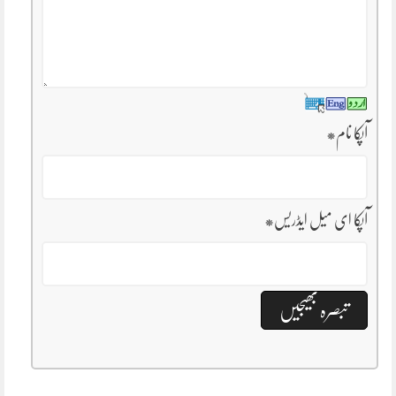
آپکا نام
*
آپکا ای میل ایڈریس
*