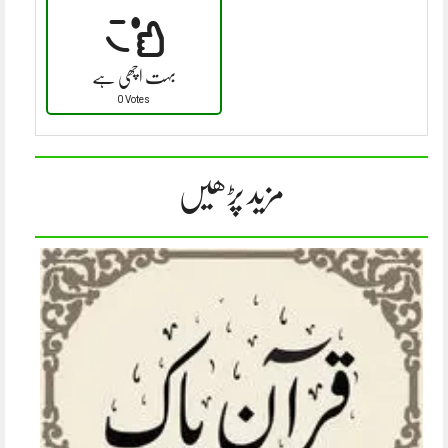
بہت اچھی ہے
0 Votes
مزید پڑھیں