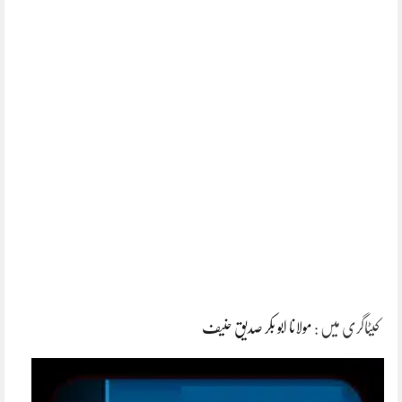
کیٹاگری میں :
مولانا ابو بکر صدیق حنیف