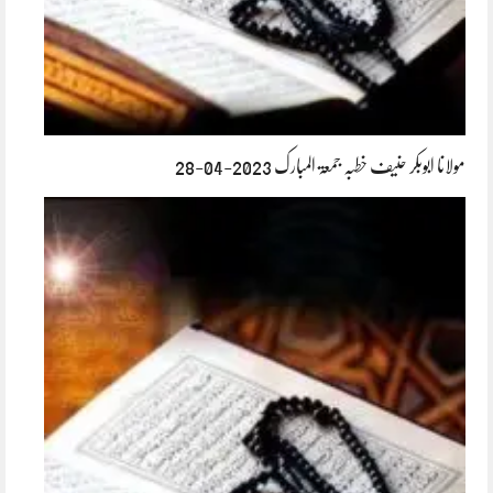
مولانا ابوبکر حنیف خطبہ جمعۃ المبارک 2023-04-28