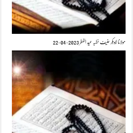
مولانا ابوبکر حنیف خطبہ عید الفطر 2023-04-22