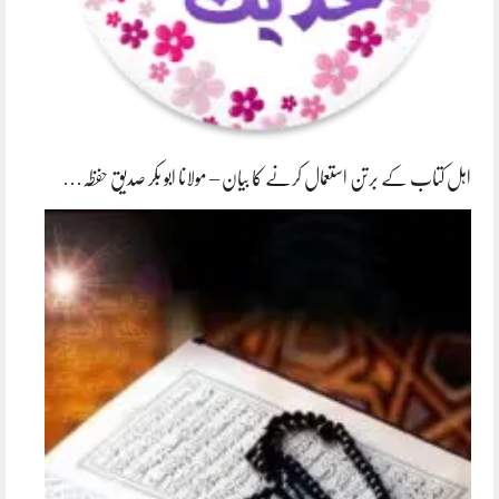
اہل کتاب کے برتن استعمال کرنے کا بیان – مولانا ابو بکر صدیق حفظہ…