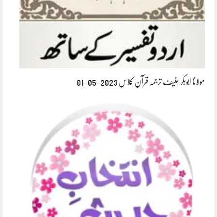
مولانا ابوبکر حنیف ترجمہ قرآن کلاس 2023-05-01