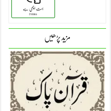
بہت اچھی ہے
0 Votes
مزید پڑھیں