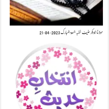
مولانا ابوبکر حنیف خطبہ جمعۃ المبارک 2023-04-21