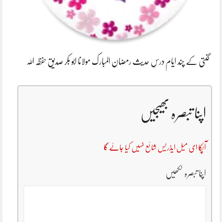
گنتی کے چند ایام درسِ حدیث رمضان المبارک مولانا ابو بکر صدیق حفظہ اللہ
اپنا تبصرہ بھیجیں
آپکا ای میل ایڈریس شائع نہیں کیا جائے گا
اپنا تبصرہ لکھیں