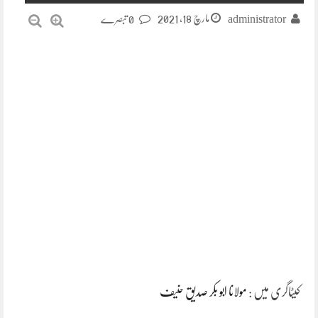
مارچ 18, 2021
administrator
0 تبصرے
کیٹاگری میں :
مولانا ابو بکر صدیق حنیف