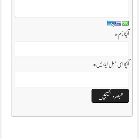
آپکا نام
*
آپکا ای میل ایڈریس
*